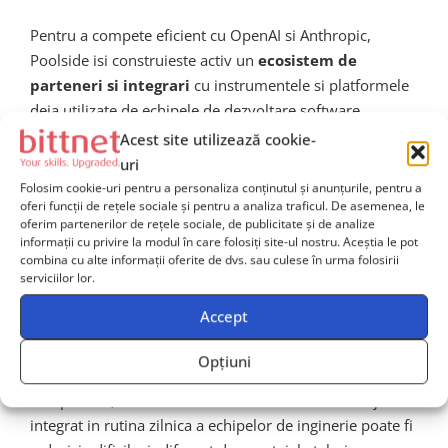
Pentru a compete eficient cu OpenAI si Anthropic,
Poolside isi construieste activ un
ecosistem de
parteneri si integrari
cu instrumentele si platformele
deja utilizate de echipele de dezvoltare software.
Integrarea nativa cu IDE-uri populare precum Visual
Acest site utilizează cookie-
Studio Code, JetBrains sau Vim, precum si cu platforme
uri
de CI/CD (Continuous Integration/Continuous
Folosim cookie-uri pentru a personaliza conținutul și anunțurile, pentru a
oferi funcții de rețele sociale și pentru a analiza traficul. De asemenea, le
Deployment) si sisteme de management al codului
oferim partenerilor de rețele sociale, de publicitate și de analize
sursa precum GitHub si GitLab, reprezinta elemente
informații cu privire la modul în care folosiți site-ul nostru. Aceștia le pot
esentiale ale strategiei de adoptie.
combina cu alte informații oferite de dvs. sau culese în urma folosirii
serviciilor lor.
Cu cat modelele AI sunt mai bine integrate in fluxurile
Accept
de lucru existente ale dezvoltatorilor, cu atat adoptia va
fi mai rapida si mai profunda.
Reducerea friction-ului
Opțiuni
de adoptie
este un factor critic de succes pe o piata
competitiva, unde schimbarea unui instrument deja
integrat in rutina zilnica a echipelor de inginerie poate fi