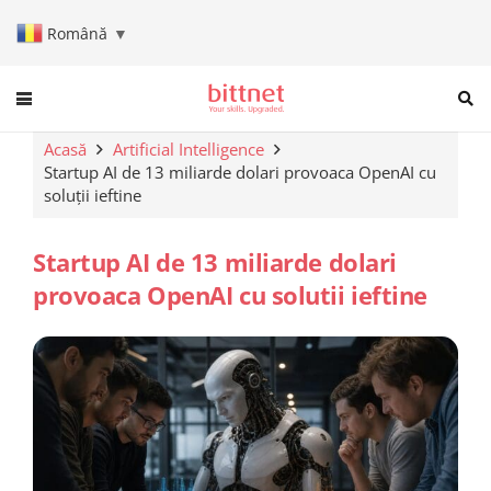
Română
▼
When autocomplete results are a
Acasă
Artificial Intelligence
Startup AI de 13 miliarde dolari provoaca OpenAI cu
soluții ieftine
Startup AI de 13 miliarde dolari
provoaca OpenAI cu solutii ieftine