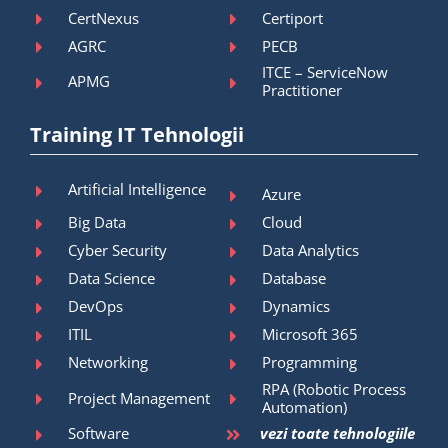
CertNexus
Certiport
AGRC
PECB
ITCE – ServiceNow
APMG
Practitioner
Training IT Tehnologii
Artificial Intelligence
Azure
Big Data
Cloud
Cyber Security
Data Analytics
Data Science
Database
DevOps
Dynamics
ITIL
Microsoft 365
Networking
Programming
RPA (Robotic Process
Project Management
Automation)
Software
vezi toate tehnologiile