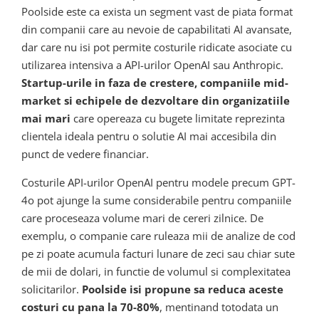
Poolside este ca exista un segment vast de piata format
din companii care au nevoie de capabilitati AI avansate,
dar care nu isi pot permite costurile ridicate asociate cu
utilizarea intensiva a API-urilor OpenAI sau Anthropic.
Startup-urile in faza de crestere, companiile mid-
market si echipele de dezvoltare din organizatiile
mai mari
care opereaza cu bugete limitate reprezinta
clientela ideala pentru o solutie AI mai accesibila din
punct de vedere financiar.
Costurile API-urilor OpenAI pentru modele precum GPT-
4o pot ajunge la sume considerabile pentru companiile
care proceseaza volume mari de cereri zilnice. De
exemplu, o companie care ruleaza mii de analize de cod
pe zi poate acumula facturi lunare de zeci sau chiar sute
de mii de dolari, in functie de volumul si complexitatea
solicitarilor.
Poolside isi propune sa reduca aceste
costuri cu pana la 70-80%
, mentinand totodata un