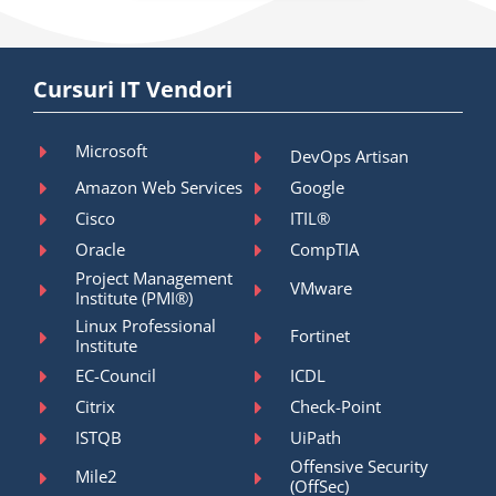
Cursuri IT Vendori
Microsoft
DevOps Artisan
Amazon Web Services
Google
Cisco
ITIL®
Oracle
CompTIA
Project Management
VMware
Institute (PMI®)
Linux Professional
Fortinet
Institute
EC-Council
ICDL
Citrix
Check-Point
ISTQB
UiPath
Offensive Security
Mile2
(OffSec)