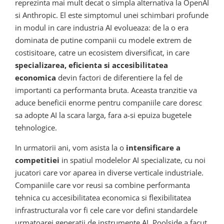
reprezinta mai mult decat o simpla alternativa la OpenAI
si Anthropic. El este simptomul unei schimbari profunde
in modul in care industria AI evolueaza: de la o era
dominata de putine companii cu modele extrem de
costisitoare, catre un ecosistem diversificat, in care
specializarea, eficienta si accesibilitatea
economica
devin factori de diferentiere la fel de
importanti ca performanta bruta. Aceasta tranzitie va
aduce beneficii enorme pentru companiile care doresc
sa adopte AI la scara larga, fara a-si epuiza bugetele
tehnologice.
In urmatorii ani, vom asista la o
intensificare a
competitiei
in spatiul modelelor AI specializate, cu noi
jucatori care vor aparea in diverse verticale industriale.
Companiile care vor reusi sa combine performanta
tehnica cu accesibilitatea economica si flexibilitatea
infrastructurala vor fi cele care vor defini standardele
urmatoarei generatii de instrumente AI. Poolside a facut