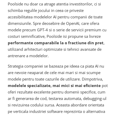
Poolside nu doar ca atrage atentia investitorilor, ci si
schimba regulile jocului in ceea ce priveste
accesibilitatea modelelor AI pentru companii de toate
dimensiunile. Spre deosebire de OpenAI, care ofera
modele precum GPT-4 si o serie de servicii premium cu
costuri semnificative, Poolside isi propune sa livreze
performante comparabile la o fractiune din pret
,
utilizand arhitecturi optimizate si tehnici avansate de
antrenare a modelelor.
Strategia companiei se bazeaza pe ideea ca piata AI nu
are nevoie neaparat de cele mai mari si mai scumpe
modele pentru toate cazurile de utilizare. Dimpotriva,
modelele specializate, mai mici si mai eficiente
pot
oferi rezultate excelente pentru domenii specifice, cum
ar fi generarea de cod, testarea automata, debugging-ul
si revizuirea codului sursa. Aceasta abordare orientata
pe verticala industriei software reprezinta o alternativa