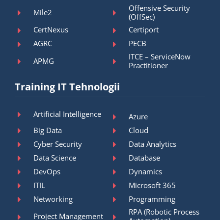
Offensive Security
Mile2
(OffSec)
CertNexus
Certiport
AGRC
PECB
ITCE – ServiceNow
APMG
Practitioner
Training IT Tehnologii
Artificial Intelligence
Azure
Big Data
Cloud
Cyber Security
Data Analytics
Data Science
Database
DevOps
Dynamics
ITIL
Microsoft 365
Networking
Programming
RPA (Robotic Process
Project Management