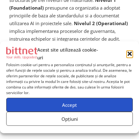
structurat pe trei niveluri de maturitate.
Nivelul 1
(Foundational)
presupune ca organizatia a adoptat
principiile de baza ale standardului si a documentat
utilizarea AI in proiectele sale.
Nivelul 2 (Operational)
implica implementarea proceselor de guvernanta,
instruirea echipelor si integrarea cerintelor de audit.
Nivelul 3 (Advanced)
reprezinta maturitatea deplina,
Acest site utilizează cookie-
caracterizata prin optimizare continua, contributie la
uri
evolutia standardului si capacitatea de a mentora alte
Folosim cookie-uri pentru a personaliza conținutul și anunțurile, pentru a
organizatii in procesul de conformitate.
oferi funcții de rețele sociale și pentru a analiza traficul. De asemenea, le
oferim partenerilor de rețele sociale, de publicitate și de analize
informații cu privire la modul în care folosiți site-ul nostru. Aceștia le pot
Acest model gradual este esential pentru a asigura
combina cu alte informații oferite de dvs. sau culese în urma folosirii
adoptarea pe scara larga a standardului, inclusiv de
serviciilor lor.
catre organizatii mai mici sau cu resurse limitate. PMI
Accept
ofera, de asemenea, un set de instrumente de auto-
evaluare si ghiduri de implementare care ajuta
Opțiuni
organizatiile sa identifice nivelul lor actual de maturitate
si sa planifice pasii urmatori catre conformitate deplina.