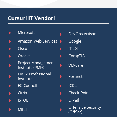
Cursuri IT Vendori
Microsoft
DevOps Artisan
Amazon Web Services
Google
Cisco
ITIL®
Oracle
CompTIA
Project Management
VMware
Institute (PMI®)
Linux Professional
Fortinet
Institute
EC-Council
ICDL
Citrix
Check-Point
ISTQB
UiPath
Offensive Security
Mile2
(OffSec)