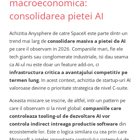
macroeconomica:
consolidarea pietei AI
Achizitia Anysphere de catre SpaceX este parte dintr-un
trend mai larg de
consolidare masiva a pietei de AI
pe care il observam in 2026. Companiile mari, fie ele
tech giants sau conglomerate industriale, isi dau seama
ca AI-ul nu este doar un feature add-on, ci
infrastructura critica a avantajului competitiv pe
termen lung
. In acest context, achizitia de startup-uri AI
valoroase devine o prioritate strategica de nivel C-suite.
Aceasta miscare se inscrie, de altfel, intr-un pattern pe
care il observam si la nivel global:
companiile care
controleaza tooling-ul de dezvoltare AI vor
controla indirect intreaga productie software
din
ecosistemele lor. Este o logica similara cu cea prin care
Microsoft a inteles importanta controlului sistemului de