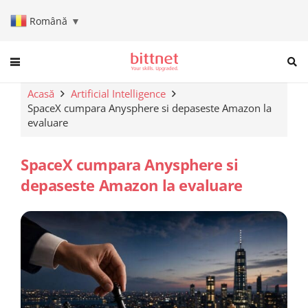
Română
▼
When autocomplete results are a
Acasă
Artificial Intelligence
SpaceX cumpara Anysphere si depaseste Amazon la
evaluare
SpaceX cumpara Anysphere si
depaseste Amazon la evaluare