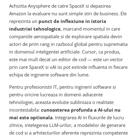
Achizitia Anysphere de catre SpaceX si depasirea
Amazon la evaluare nu sunt simple stiri de business. Ele
reprezinta un
punct de inflexiune in istoria
industriei tehnologice
, marcand momentul in care
companiile aerospatiale si de explorare spatiala devin
actori de prim rang in razboiul global pentru suprematia
in domeniul inteligentei artificiale. Cursor, ca produs,
este mai mult decat un editor de cod — este un vector
prin care SpaceX si xAI isi pot extinde influenta in fiecare
echipa de inginerie software din lume.
Pentru profesionistii IT, pentru inginerii software si
pentru oricine lucreaza in domenii adiacente
tehnologiei, aceasta evolutie subliniaza o realitate
incontestabila:
cunoasterea profunda a AI-ului nu
mai este optionala
. Integrarea AI in fluxurile de lucru
zilnice, intelegerea LLM-urilor, a modelelor de generare
de cod si a arhitecturilor aferente reprezinta competente