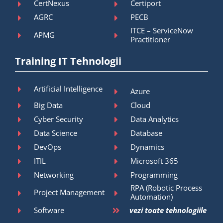
CertNexus
Certiport
AGRC
PECB
ITCE – ServiceNow
APMG
Practitioner
Training IT Tehnologii
Artificial Intelligence
Azure
Big Data
Cloud
Cyber Security
Data Analytics
Data Science
Database
DevOps
Dynamics
ITIL
Microsoft 365
Networking
Programming
RPA (Robotic Process
Project Management
Automation)
Software
vezi toate tehnologiile