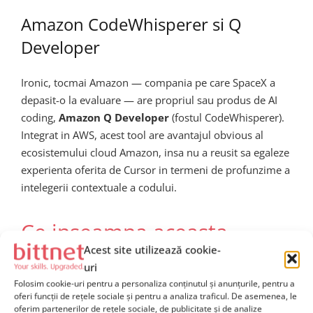
Amazon CodeWhisperer si Q
Developer
Ironic, tocmai Amazon — compania pe care SpaceX a
depasit-o la evaluare — are propriul sau produs de AI
coding,
Amazon Q Developer
(fostul CodeWhisperer).
Integrat in AWS, acest tool are avantajul obvious al
ecosistemului cloud Amazon, insa nu a reusit sa egaleze
experienta oferita de Cursor in termeni de profunzime a
intelegerii contextuale a codului.
Ce inseamna aceasta
Acest site utilizează cookie-
achizitie pentru
uri
dezvoltatorii de software
Folosim cookie-uri pentru a personaliza conținutul și anunțurile, pentru a
oferi funcții de rețele sociale și pentru a analiza traficul. De asemenea, le
oferim partenerilor de rețele sociale, de publicitate și de analize