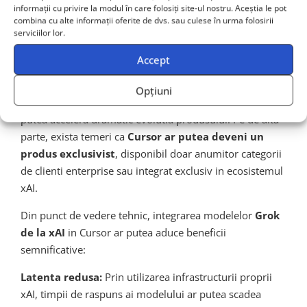
informații cu privire la modul în care folosiți site-ul nostru. Aceștia le pot
Din perspectiva unui dezvoltator de software, aceasta
combina cu alte informații oferite de dvs. sau culese în urma folosirii
tranzactie ridica mai multe intrebari legitime despre
serviciilor lor.
viitorul Cursor ca produs independent si accesibil.
Accept
Comunitatea de utilizatori Cursor a reactionat cu un
amestec de entuziasm si ingrijorare. Pe de o parte,
Opțiuni
resursele financiare si tehnologice ale SpaceX/xAI ar
putea accelera dramatic evolutia produsului. Pe de alta
parte, exista temeri ca
Cursor ar putea deveni un
produs exclusivist
, disponibil doar anumitor categorii
de clienti enterprise sau integrat exclusiv in ecosistemul
xAI.
Din punct de vedere tehnic, integrarea modelelor
Grok
de la xAI
in Cursor ar putea aduce beneficii
semnificative:
Latenta redusa:
Prin utilizarea infrastructurii proprii
xAI, timpii de raspuns ai modelului ar putea scadea