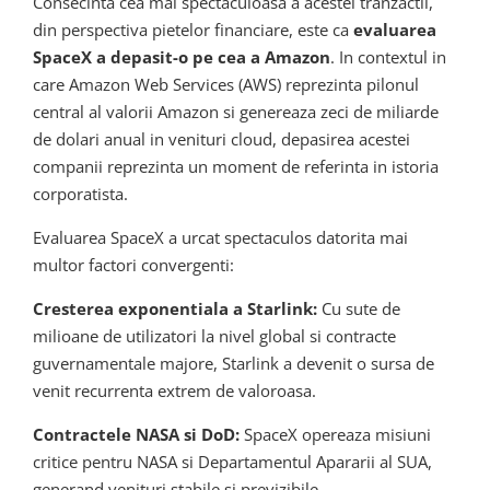
Consecinta cea mai spectaculoasa a acestei tranzactii,
din perspectiva pietelor financiare, este ca
evaluarea
SpaceX a depasit-o pe cea a Amazon
. In contextul in
care Amazon Web Services (AWS) reprezinta pilonul
central al valorii Amazon si genereaza zeci de miliarde
de dolari anual in venituri cloud, depasirea acestei
companii reprezinta un moment de referinta in istoria
corporatista.
Evaluarea SpaceX a urcat spectaculos datorita mai
multor factori convergenti:
Cresterea exponentiala a Starlink:
Cu sute de
milioane de utilizatori la nivel global si contracte
guvernamentale majore, Starlink a devenit o sursa de
venit recurrenta extrem de valoroasa.
Contractele NASA si DoD:
SpaceX opereaza misiuni
critice pentru NASA si Departamentul Apararii al SUA,
generand venituri stabile si previzibile.