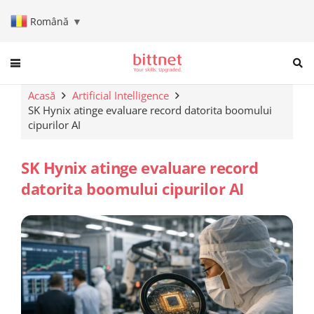
Română
▼
When autocomplete results are a
Acasă
Artificial Intelligence
SK Hynix atinge evaluare record datorita boomului
cipurilor AI
SK Hynix atinge evaluare record
datorita boomului cipurilor AI