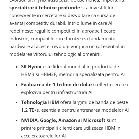
specializarii tehnice profunde
si a investitiilor
consecvente in cercetare si dezvoltare ca sursa de
avantaj competitiv durabil. Intr-o lume in care AI
redefineste regulile competitiei in aproape fiecare
industrie, companiile care furnizeaza fundamentul
hardware al acestei revolutii vor juca un rol esential in
modelarea viitorului tehnologic al omenirii.
SK Hynix
este liderul mondial in productia de
HBM3 si HBM3E, memoria specializata pentru AI
Evaluarea de 1 trilion de dolari
reflecta cererea
exploziva pentru infrastructura AI
Tehnologia HBM
ofera largimi de banda de peste
1.2 TB/s, esentiala pentru antrenarea modelelor AI
NVIDIA, Google, Amazon si Microsoft
sunt
printre principalii clienti care utilizeaza HBM in
acceleratoarele lor AI