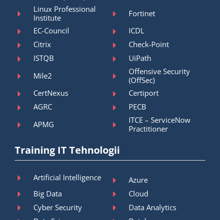
Linux Professional
Fortinet
Institute
EC-Council
ICDL
Citrix
Check-Point
ISTQB
UiPath
Offensive Security
Mile2
(OffSec)
CertNexus
Certiport
AGRC
PECB
ITCE – ServiceNow
APMG
Practitioner
Training IT Tehnologii
Artificial Intelligence
Azure
Big Data
Cloud
Cyber Security
Data Analytics