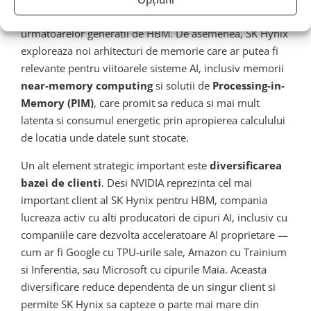
pentru constructia de noi fabrici si pentru dezvoltarea
urmatoarelor generatii de HBM. De asemenea, SK Hynix
exploreaza noi arhitecturi de memorie care ar putea fi
relevante pentru viitoarele sisteme AI, inclusiv memorii
near-memory computing
si solutii de
Processing-in-
Memory (PIM)
, care promit sa reduca si mai mult
latenta si consumul energetic prin apropierea calculului
de locatia unde datele sunt stocate.
Un alt element strategic important este
diversificarea
bazei de clienti
. Desi NVIDIA reprezinta cel mai
important client al SK Hynix pentru HBM, compania
lucreaza activ cu alti producatori de cipuri AI, inclusiv cu
companiile care dezvolta acceleratoare AI proprietare —
cum ar fi Google cu TPU-urile sale, Amazon cu Trainium
si Inferentia, sau Microsoft cu cipurile Maia. Aceasta
diversificare reduce dependenta de un singur client si
permite SK Hynix sa capteze o parte mai mare din