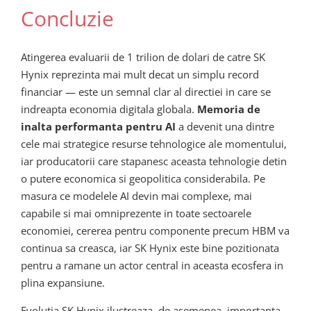
Concluzie
Atingerea evaluarii de 1 trilion de dolari de catre SK
Hynix reprezinta mai mult decat un simplu record
financiar — este un semnal clar al directiei in care se
indreapta economia digitala globala.
Memoria de
inalta performanta pentru AI
a devenit una dintre
cele mai strategice resurse tehnologice ale momentului,
iar producatorii care stapanesc aceasta tehnologie detin
o putere economica si geopolitica considerabila. Pe
masura ce modelele AI devin mai complexe, mai
capabile si mai omniprezente in toate sectoarele
economiei, cererea pentru componente precum HBM va
continua sa creasca, iar SK Hynix este bine pozitionata
pentru a ramane un actor central in aceasta ecosfera in
plina expansiune.
Evolutia SK Hynix ilustreaza, de asemenea, importanta