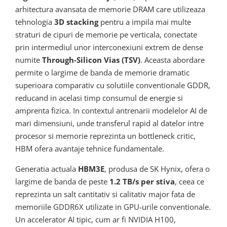
arhitectura avansata de memorie DRAM care utilizeaza
tehnologia
3D stacking
pentru a impila mai multe
straturi de cipuri de memorie pe verticala, conectate
prin intermediul unor interconexiuni extrem de dense
numite
Through-Silicon Vias (TSV)
. Aceasta abordare
permite o largime de banda de memorie dramatic
superioara comparativ cu solutiile conventionale GDDR,
reducand in acelasi timp consumul de energie si
amprenta fizica. In contextul antrenarii modelelor AI de
mari dimensiuni, unde transferul rapid al datelor intre
procesor si memorie reprezinta un bottleneck critic,
HBM ofera avantaje tehnice fundamentale.
Generatia actuala
HBM3E
, produsa de SK Hynix, ofera o
largime de banda de peste
1.2 TB/s per stiva
, ceea ce
reprezinta un salt cantitativ si calitativ major fata de
memoriile GDDR6X utilizate in GPU-urile conventionale.
Un accelerator AI tipic, cum ar fi NVIDIA H100,