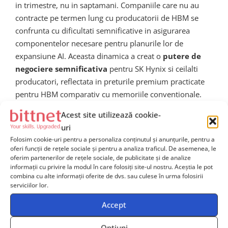
in trimestre, nu in saptamani. Companiile care nu au
contracte pe termen lung cu producatorii de HBM se
confrunta cu dificultati semnificative in asigurarea
componentelor necesare pentru planurile lor de
expansiune AI. Aceasta dinamica a creat o
putere de
negociere semnificativa
pentru SK Hynix si ceilalti
producatori, reflectata in preturile premium practicate
pentru HBM comparativ cu memoriile conventionale.
Acest site utilizează cookie-
Strategia SK Hynix pentru
uri
Folosim cookie-uri pentru a personaliza conținutul și anunțurile, pentru a
viitor
oferi funcții de rețele sociale și pentru a analiza traficul. De asemenea, le
oferim partenerilor de rețele sociale, de publicitate și de analize
informații cu privire la modul în care folosiți site-ul nostru. Aceștia le pot
Conducerea SK Hynix a articulat o strategie clara de
combina cu alte informații oferite de dvs. sau culese în urma folosirii
serviciilor lor.
investitii masive in R&D si capacitati de productie
pentru a mentine lidershipul tehnologic in segmentul
Accept
memoriei pentru AI. Compania planuieste sa
investeasca zeci de miliarde de dolari in urmatorii ani
Opțiuni