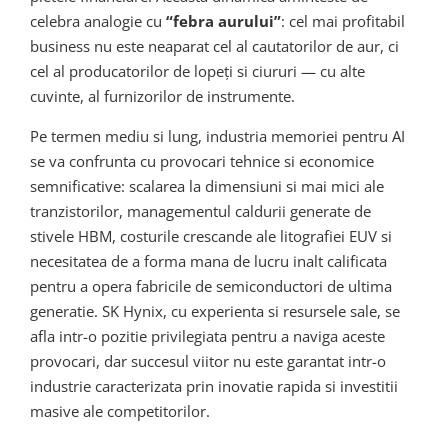
celebra analogie cu
“febra aurului”
: cel mai profitabil
business nu este neaparat cel al cautatorilor de aur, ci
cel al producatorilor de lopeți si ciururi — cu alte
cuvinte, al furnizorilor de instrumente.
Pe termen mediu si lung, industria memoriei pentru AI
se va confrunta cu provocari tehnice si economice
semnificative: scalarea la dimensiuni si mai mici ale
tranzistorilor, managementul caldurii generate de
stivele HBM, costurile crescande ale litografiei EUV si
necesitatea de a forma mana de lucru inalt calificata
pentru a opera fabricile de semiconductori de ultima
generatie. SK Hynix, cu experienta si resursele sale, se
afla intr-o pozitie privilegiata pentru a naviga aceste
provocari, dar succesul viitor nu este garantat intr-o
industrie caracterizata prin inovatie rapida si investitii
masive ale competitorilor.