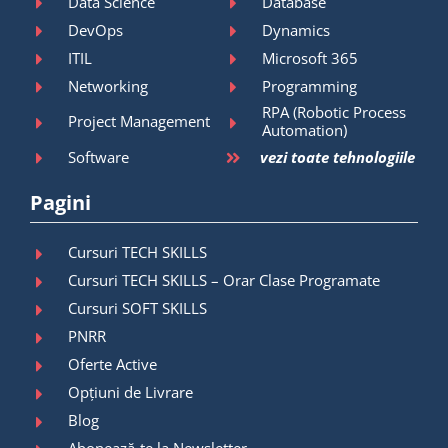
Data Science
Database
DevOps
Dynamics
ITIL
Microsoft 365
Networking
Programming
RPA (Robotic Process
Project Management
Automation)
Software
vezi toate tehnologiile
Pagini
Cursuri TECH SKILLS
Cursuri TECH SKILLS – Orar Clase Programate
Cursuri SOFT SKILLS
PNRR
Oferte Active
Opțiuni de Livrare
Blog