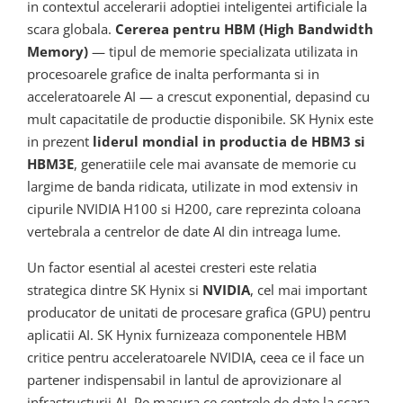
in contextul accelerarii adoptiei inteligentei artificiale la
scara globala.
Cererea pentru HBM (High Bandwidth
Memory)
— tipul de memorie specializata utilizata in
procesoarele grafice de inalta performanta si in
acceleratoarele AI — a crescut exponential, depasind cu
mult capacitatile de productie disponibile. SK Hynix este
in prezent
liderul mondial in productia de HBM3 si
HBM3E
, generatiile cele mai avansate de memorie cu
largime de banda ridicata, utilizate in mod extensiv in
cipurile NVIDIA H100 si H200, care reprezinta coloana
vertebrala a centrelor de date AI din intreaga lume.
Un factor esential al acestei cresteri este relatia
strategica dintre SK Hynix si
NVIDIA
, cel mai important
producator de unitati de procesare grafica (GPU) pentru
aplicatii AI. SK Hynix furnizeaza componentele HBM
critice pentru acceleratoarele NVIDIA, ceea ce il face un
partener indispensabil in lantul de aprovizionare al
infrastructurii AI. Pe masura ce centrele de date la scara