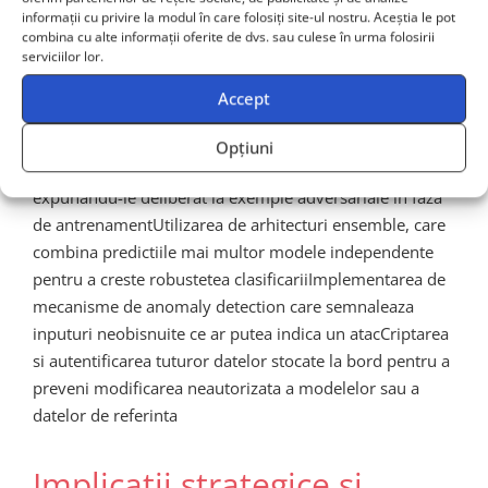
vulnerabilitatile modelelor de machine learning. Aceasta
informații cu privire la modul în care folosiți site-ul nostru. Aceștia le pot
combina cu alte informații oferite de dvs. sau culese în urma folosirii
categorie de amenintari, cunoscuta ca
adversarial
serviciilor lor.
machine learning
, reprezinta o preocupare serioasa
Accept
pentru proiectantii sistemelor MCM.
Solutiile implementate includ:
Opțiuni
Antrenarea modelelor cu tehnici de adversarial training,
expunandu-le deliberat la exemple adversariale in faza
de antrenamentUtilizarea de arhitecturi ensemble, care
combina predictiile mai multor modele independente
pentru a creste robustetea clasificariiImplementarea de
mecanisme de anomaly detection care semnaleaza
inputuri neobisnuite ce ar putea indica un atacCriptarea
si autentificarea tuturor datelor stocate la bord pentru a
preveni modificarea neautorizata a modelelor sau a
datelor de referinta
Implicatii strategice si