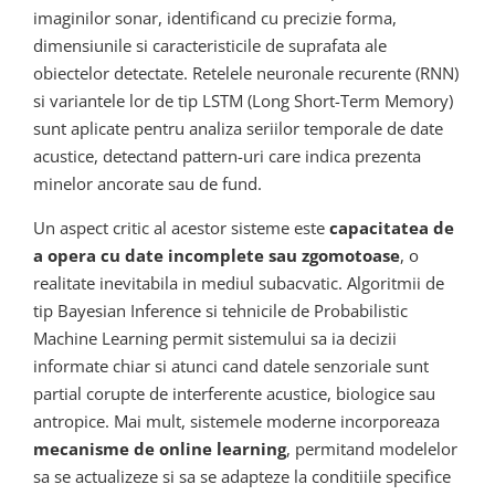
imaginilor sonar, identificand cu precizie forma,
dimensiunile si caracteristicile de suprafata ale
obiectelor detectate. Retelele neuronale recurente (RNN)
si variantele lor de tip LSTM (Long Short-Term Memory)
sunt aplicate pentru analiza seriilor temporale de date
acustice, detectand pattern-uri care indica prezenta
minelor ancorate sau de fund.
Un aspect critic al acestor sisteme este
capacitatea de
a opera cu date incomplete sau zgomotoase
, o
realitate inevitabila in mediul subacvatic. Algoritmii de
tip Bayesian Inference si tehnicile de Probabilistic
Machine Learning permit sistemului sa ia decizii
informate chiar si atunci cand datele senzoriale sunt
partial corupte de interferente acustice, biologice sau
antropice. Mai mult, sistemele moderne incorporeaza
mecanisme de online learning
, permitand modelelor
sa se actualizeze si sa se adapteze la conditiile specifice