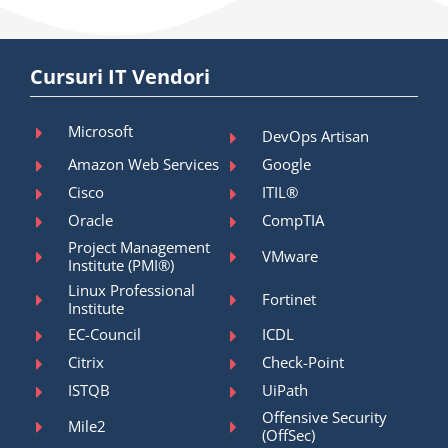
Cursuri IT Vendori
Microsoft
DevOps Artisan
Amazon Web Services
Google
Cisco
ITIL®
Oracle
CompTIA
Project Management
VMware
Institute (PMI®)
Linux Professional
Fortinet
Institute
EC-Council
ICDL
Citrix
Check-Point
ISTQB
UiPath
Offensive Security
Mile2
(OffSec)