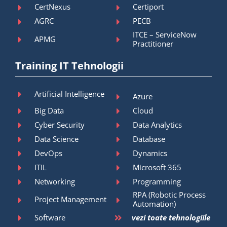
CertNexus
Certiport
AGRC
PECB
ITCE – ServiceNow
APMG
Practitioner
Training IT Tehnologii
Artificial Intelligence
Azure
Big Data
Cloud
Cyber Security
Data Analytics
Data Science
Database
DevOps
Dynamics
ITIL
Microsoft 365
Networking
Programming
RPA (Robotic Process
Project Management
Automation)
Software
vezi toate tehnologiile