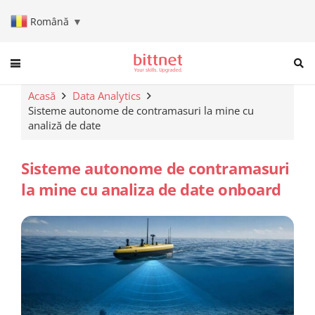
Română
▼
When autocomplete results are a
Acasă
Data Analytics
Sisteme autonome de contramasuri la mine cu
analiză de date
Sisteme autonome de contramasuri
la mine cu analiza de date onboard