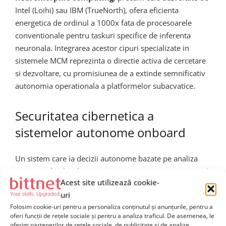
Intel (Loihi) sau IBM (TrueNorth), ofera eficienta
energetica de ordinul a 1000x fata de procesoarele
conventionale pentru taskuri specifice de inferenta
neuronala. Integrarea acestor cipuri specializate in
sistemele MCM reprezinta o directie activa de cercetare
si dezvoltare, cu promisiunea de a extinde semnificativ
autonomia operationala a platformelor subacvatice.
Securitatea cibernetica a
sistemelor autonome onboard
Un sistem care ia decizii autonome bazate pe analiza
interna a datelor devine o tinta atractiva pentru
atacuri
Acest site utilizează cookie-
cibernetice si de injectie de date adversariale
.
uri
Adversarii sofisticati pot incerca sa pacaleasca algoritmii
Folosim cookie-uri pentru a personaliza conținutul și anunțurile, pentru a
de clasificare prin generarea de semnaturi acustice sau
oferi funcții de rețele sociale și pentru a analiza traficul. De asemenea, le
magnetice false, concepute special pentru a exploata
oferim partenerilor de rețele sociale, de publicitate și de analize