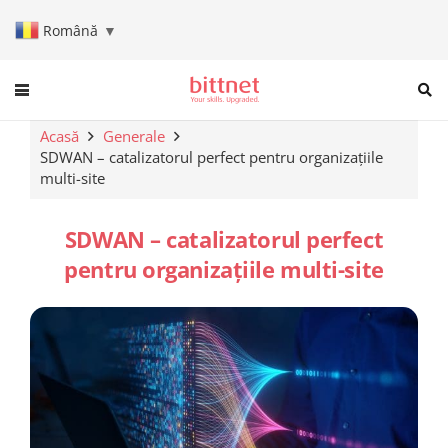
Română
▼
When autocomplete results are a
Acasă
Generale
SDWAN – catalizatorul perfect pentru organizațiile
multi-site
SDWAN – catalizatorul perfect
pentru organizațiile multi-site