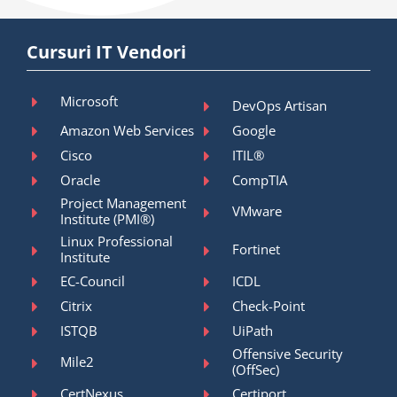
Cursuri IT Vendori
Microsoft
DevOps Artisan
Amazon Web Services
Google
Cisco
ITIL®
Oracle
CompTIA
Project Management
VMware
Institute (PMI®)
Linux Professional
Fortinet
Institute
EC-Council
ICDL
Citrix
Check-Point
ISTQB
UiPath
Offensive Security
Mile2
(OffSec)
CertNexus
Certiport