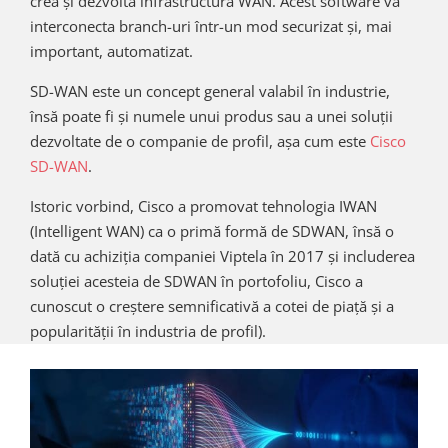
crea și dezvolta infrastructura WAN. Acest software va
interconecta branch-uri într-un mod securizat și, mai
important, automatizat.
SD-WAN este un concept general valabil în industrie,
însă poate fi și numele unui produs sau a unei soluții
dezvoltate de o companie de profil, așa cum este
Cisco
SD-WAN
.
Istoric vorbind, Cisco a promovat tehnologia IWAN
(Intelligent WAN) ca o primă formă de SDWAN, însă o
dată cu achiziția companiei Viptela în 2017 și includerea
soluției acesteia de SDWAN în portofoliu, Cisco a
cunoscut o creștere semnificativă a cotei de piață și a
popularității în industria de profil).