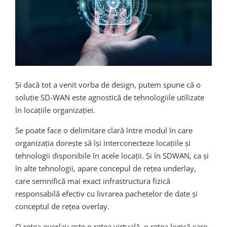
Și dacă tot a venit vorba de design, putem spune că o
soluție SD-WAN este agnostică de tehnologiile utilizate
în locațiile organizației.
Se poate face o delimitare clară între modul în care
organizația dorește să își interconecteze locațiile și
tehnologii disponibile în acele locații. Și în SDWAN, ca și
în alte tehnologii, apare concepul de rețea underlay,
care semnifică mai exact infrastructura fizică
responsabilă efectiv cu livrarea pachetelor de date și
conceptul de rețea overlay.
O rețea overlay este o rețea virtuală, o rețea logică care