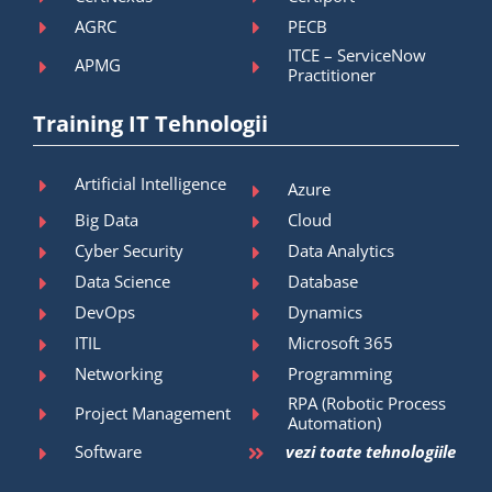
AGRC
PECB
ITCE – ServiceNow
APMG
Practitioner
Training IT Tehnologii
Artificial Intelligence
Azure
Big Data
Cloud
Cyber Security
Data Analytics
Data Science
Database
DevOps
Dynamics
ITIL
Microsoft 365
Networking
Programming
RPA (Robotic Process
Project Management
Automation)
Software
vezi toate tehnologiile