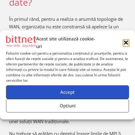
date?
În primul rând, pentru a realiza o anumită topologie de
WAN, organizația nu este constransă să apeleze la un
service provider pentru linii de MPLS costisitoare și
Acest site utilizează cookie-
neperformante după standardele de azi (a se lua în
uri
calcul volumul de trafic care se face înspre/dinspre
Folosim cookie-uri pentru a personaliza conținutul și anunțurile, pentru a
cloud), ci se pot folosi tehnologii disponibile în acea
oferi funcții de rețele sociale și pentru a analiza traficul. De asemenea, le
locație pentru a crea aceeași topologie oferită de service
oferim partenerilor de rețele sociale, de publicitate și de analize
informații cu privire la modul în care folosiți site-ul nostru. Aceștia le pot
provider.
combina cu alte informații oferite de dvs. sau culese în urma folosirii
serviciilor lor.
Se scapă, deci, de un posibil, dar cel mai adeasea un
probabil, monopol asupra locațiilor organizației, nu se
Accept
mai așteaptă după disponibilitatea service provider-ului,
Opțiuni
organizația are flexibilitate și își poate respectă planurile
de dezvoltare, totul făcându-se la o fracțiune din costul
unei soluții WAN tradiționale.
Nu trebuie să arătăm cu degetul înspre liniile de MPLS,