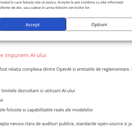
modul în care folosiți site-ul nostru. Aceștia le pot combina cu alte informații
oferite de dvs. sau culese în urma folosirii serviciilor lor.
Accept
Opțiuni
nt de tip chatbot intr-un adevarat prim exemplu de “copilot cogn
 le impunem AI-ului
 fost relatia complexa dintre OpenAI si entitatile de reglementare.
imitele dezvoltarii si utilizarii AI-ului
ii
 folosite si capabilitatile reale ale modelelor
epta nevoia clara de audituri publice, standarde open-source si par