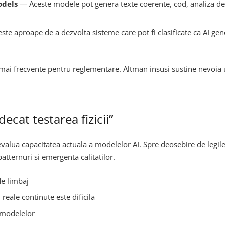
odels
— Aceste modele pot genera texte coerente, cod, analiza de
 aproape de a dezvolta sisteme care pot fi clasificate ca AI genera
t mai frecvente pentru reglementare. Altman insusi sustine nevoia 
ecat testarea fizicii”
valua capacitatea actuala a modelelor AI. Spre deosebire de legile f
patternuri si emergenta calitatilor.
de limbaj
reale continute este dificila
 modelelor