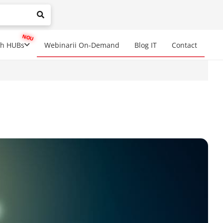
mplete results are available use up and down arrows to review a
ch HUBs
Webinarii On-Demand
Blog IT
Contact