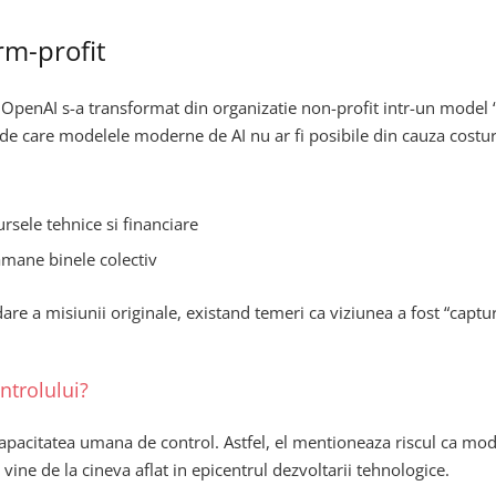
rm-profit
OpenAI s-a transformat din organizatie non-profit intr-un model “c
a de care modelele moderne de AI nu ar fi posibile din cauza costur
rsele tehnice si financiare
ramane binele colectiv
are a misiunii originale, existand temeri ca viziunea a fost “captur
ntrolului?
apacitatea umana de control. Astfel, el mentioneaza riscul ca model
vine de la cineva aflat in epicentrul dezvoltarii tehnologice.