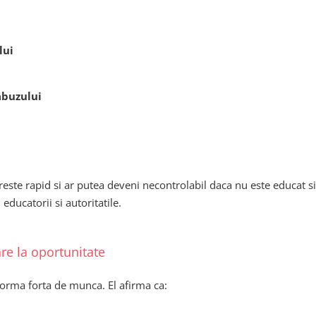
lui
abuzului
reste rapid si ar putea deveni necontrolabil daca nu este educat s
 educatorii si autoritatile.
re la oportunitate
forma forta de munca. El afirma ca: