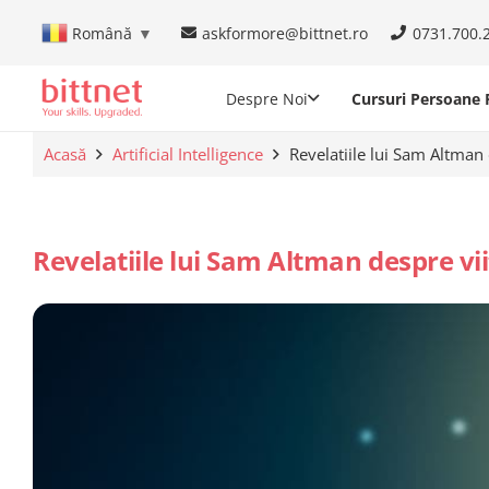
askformore@bittnet.ro
0731.700.
Română
▼
Despre Noi
Cursuri Persoane F
Acasă
Artificial Intelligence
Revelatiile lui Sam Altman d
Revelatiile lui Sam Altman despre viit