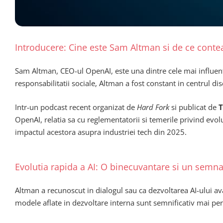
Introducere: Cine este Sam Altman si de ce contea
Sam Altman, CEO-ul OpenAI, este una dintre cele mai influente f
responsabilitatii sociale, Altman a fost constant in centrul 
Intr-un podcast recent organizat de
Hard Fork
si publicat de
T
OpenAI, relatia sa cu reglementatorii si temerile privind evolu
impactul acestora asupra industriei tech din 2025.
Evolutia rapida a AI: O binecuvantare si un semn
Altman a recunoscut in dialogul sau ca dezvoltarea AI-ului a
modele aflate in dezvoltare interna sunt semnificativ mai per