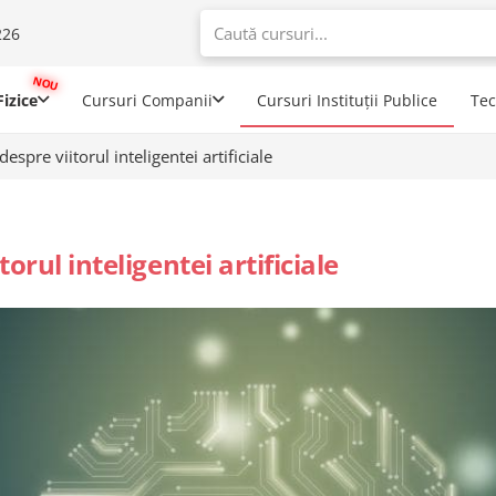
226
When autoco
izice
Cursuri Companii
Cursuri Instituții Publice
Te
espre viitorul inteligentei artificiale
orul inteligentei artificiale