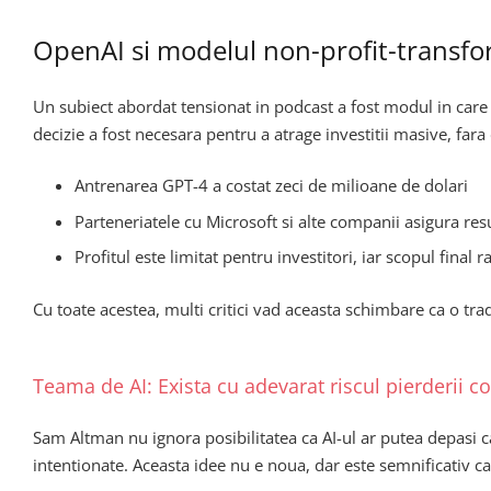
OpenAI si modelul non-profit-transfo
Un subiect abordat tensionat in podcast a fost modul in care 
decizie a fost necesara pentru a atrage investitii masive, far
Antrenarea GPT-4 a costat zeci de milioane de dolari
Parteneriatele cu Microsoft si alte companii asigura resu
Profitul este limitat pentru investitori, iar scopul final 
Cu toate acestea, multi critici vad aceasta schimbare ca o trad
Teama de AI: Exista cu adevarat riscul pierderii co
Sam Altman nu ignora posibilitatea ca AI-ul ar putea depasi c
intentionate. Aceasta idee nu e noua, dar este semnificativ ca 