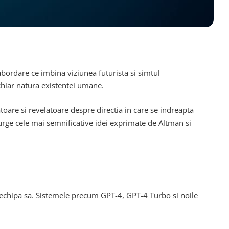
 abordare ce imbina viziunea futurista si simtul
 chiar natura existentei umane.
toare si revelatoare despre directia in care se indreapta
rcurge cele mai semnificative idei exprimate de Altman si
i echipa sa. Sistemele precum GPT-4, GPT-4 Turbo si noile