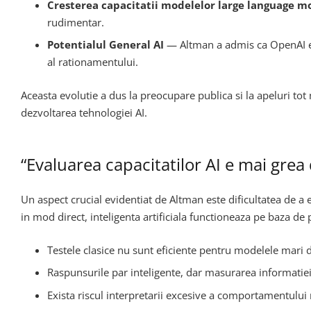
Cresterea capacitatii modelelor large language m
rudimentar.
Potentialul General AI
— Altman a admis ca OpenAI este
al rationamentului.
Aceasta evolutie a dus la preocupare publica si la apeluri to
dezvoltarea tehnologiei AI.
“Evaluarea capacitatilor AI e mai grea d
Un aspect crucial evidentiat de Altman este dificultatea de a e
in mod direct, inteligenta artificiala functioneaza pe baza de 
Testele clasice nu sunt eficiente pentru modelele mari 
Raspunsurile par inteligente, dar masurarea informatiei 
Exista riscul interpretarii excesive a comportamentului