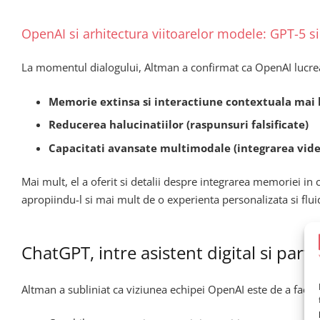
OpenAI si arhitectura viitoarelor modele: GPT-5 s
La momentul dialogului, Altman a confirmat ca OpenAI lucrea
Memorie extinsa si interactiune contextuala mai 
Reducerea halucinatiilor (raspunsuri falsificate)
Capacitati avansate multimodale (integrarea video
Mai mult, el a oferit si detalii despre integrarea memoriei in 
apropiindu-l si mai mult de o experienta personalizata si flui
ChatGPT, intre asistent digital si parte
Altman a subliniat ca viziunea echipei OpenAI este de a face 