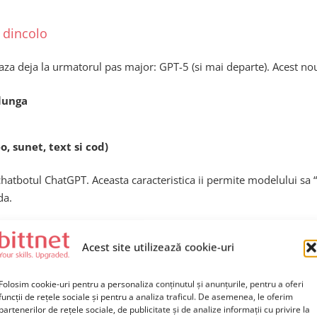
i dincolo
za deja la urmatorul pas major: GPT-5 (si mai departe). Acest no
lunga
, sunet, text si cod)
chatbotul ChatGPT. Aceasta caracteristica ii permite modelului sa “r
da.
ner virtual
Acest site utilizează cookie-uri
Folosim cookie-uri pentru a personaliza conținutul și anunțurile, pentru a oferi
din ChatGPT un asistent omniprezent in viata digitala:
funcții de rețele sociale și pentru a analiza traficul. De asemenea, le oferim
partenerilor de rețele sociale, de publicitate și de analize informații cu privire la