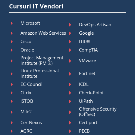
Cursuri IT Vendori
Microsoft
DevOps Artisan
Amazon Web Services
Google
Cisco
ITIL®
Oracle
CompTIA
Project Management
VMware
Institute (PMI®)
Linux Professional
Fortinet
Institute
EC-Council
ICDL
Citrix
Check-Point
ISTQB
UiPath
Offensive Security
Mile2
(OffSec)
CertNexus
Certiport
AGRC
PECB