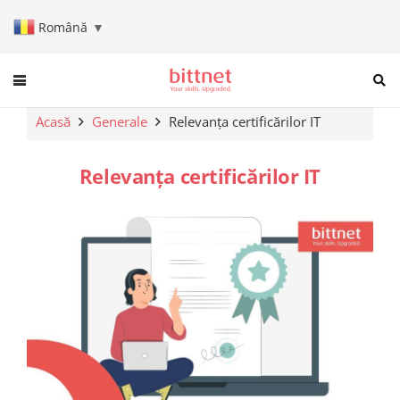
Română
▼
When autocomplete results are a
Acasă
Generale
Relevanța certificărilor IT
Relevanța certificărilor IT