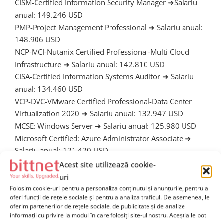
CISM-Certified Information Security Manager ➜Salariu
anual: 149.246 USD
PMP-Project Management Professional ➜ Salariu anual:
148.906 USD
NCP-MCI-Nutanix Certified Professional-Multi Cloud
Infrastructure ➜ Salariu anual: 142.810 USD
CISA-Certified Information Systems Auditor ➜ Salariu
anual: 134.460 USD
VCP-DVC-VMware Certified Professional-Data Center
Virtualization 2020 ➜ Salariu anual: 132.947 USD
MCSE: Windows Server ➜ Salariu anual: 125.980 USD
Microsoft Certified: Azure Administrator Associate ➜
Salariu anual: 121.420 USD
CCNP Enterprise-Cisco Certified Network Professional-
Acest site utilizează cookie-
Enterprise ➜ Salariu anual: 118.911 USD
uri
CCA-V-Citrix Certified Associate-Virtualization ➜ Salariu
Folosim cookie-uri pentru a personaliza conținutul și anunțurile, pentru a
oferi funcții de rețele sociale și pentru a analiza traficul. De asemenea, le
anual: 115.308 USD
oferim partenerilor de rețele sociale, de publicitate și de analize
CompTIA Security+ ➜ Salariu anual: 110.974 USD
informații cu privire la modul în care folosiți site-ul nostru. Aceștia le pot