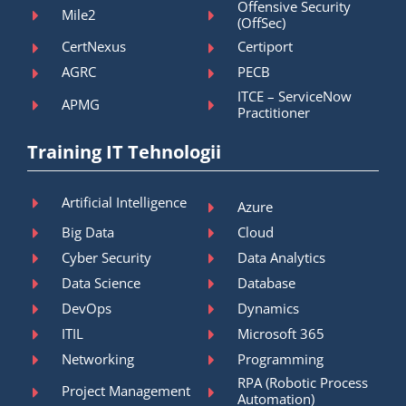
Offensive Security
Mile2
(OffSec)
CertNexus
Certiport
AGRC
PECB
ITCE – ServiceNow
APMG
Practitioner
Training IT Tehnologii
Artificial Intelligence
Azure
Big Data
Cloud
Cyber Security
Data Analytics
Data Science
Database
DevOps
Dynamics
ITIL
Microsoft 365
Networking
Programming
RPA (Robotic Process
Project Management
Automation)