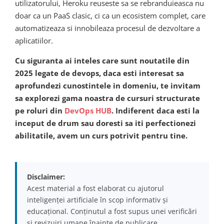
utilizatorului, Heroku reuseste sa se rebranduieasca nu
doar ca un PaaS clasic, ci ca un ecosistem complet, care
automatizeaza si innobileaza procesul de dezvoltare a
aplicatiilor.
Cu siguranta ai inteles care sunt noutatile din
2025 legate de devops, daca esti interesat sa
aprofundezi cunostintele in domeniu, te invitam
sa explorezi gama noastra de cursuri structurate
pe roluri din
DevOps HUB
. Indiferent daca esti la
inceput de drum sau doresti sa iti perfectionezi
abilitatile, avem un curs potrivit pentru tine.
Disclaimer:
Acest material a fost elaborat cu ajutorul
inteligenței artificiale în scop informativ și
educațional. Conținutul a fost supus unei verificări
și revizuiri umane înainte de publicare.