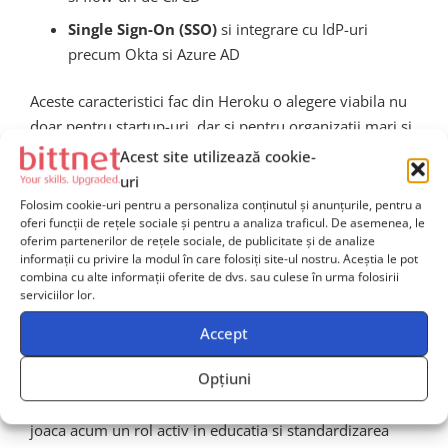
Single Sign-On (SSO)
si integrare cu IdP-uri
precum Okta si Azure AD
Aceste caracteristici fac din Heroku o alegere viabila nu
doar pentru startup-uri, dar si pentru organizatii mari si
institutii din domenii reglementate.
Acest site utilizează cookie-
uri
Ce inseamna toate aceste
Folosim cookie-uri pentru a personaliza conținutul și anunțurile, pentru a
oferi funcții de rețele sociale și pentru a analiza traficul. De asemenea, le
oferim partenerilor de rețele sociale, de publicitate și de analize
schimbari pentru
informații cu privire la modul în care folosiți site-ul nostru. Aceștia le pot
combina cu alte informații oferite de dvs. sau culese în urma folosirii
comunitatea DevOps?
serviciilor lor.
Accept
Prin masurile anuntate, Heroku ofera o solutie end-to-
Opțiuni
end care reduce dependenta de zeci de alte aplicatii si
faciliteaza adoptarea DevOps la scara larga. Platforma
joaca acum un rol activ in educatia si standardizarea