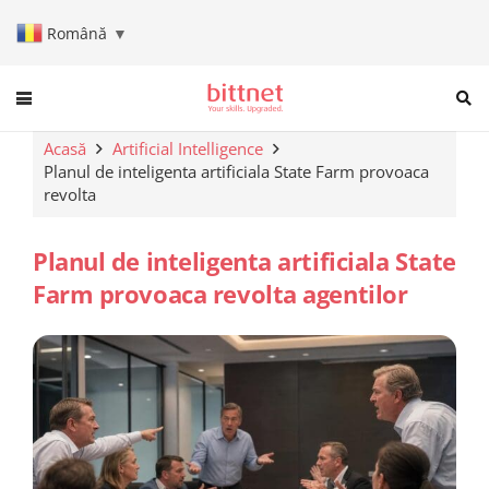
Română
▼
When autocomplete results are a
Acasă
Artificial Intelligence
Planul de inteligenta artificiala State Farm provoaca
revolta
Planul de inteligenta artificiala State
Farm provoaca revolta agentilor