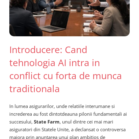
Introducere: Cand
tehnologia AI intra in
conflict cu forta de munca
traditionala
In lumea asigurarilor, unde relatiile interumane si
increderea au fost dintotdeauna pilonii fundamentali ai
succesului,
State Farm
, unul dintre cei mai mari
asiguratori din Statele Unite, a declansat o controversa
majora prin anuntarea unui plan ambitios de