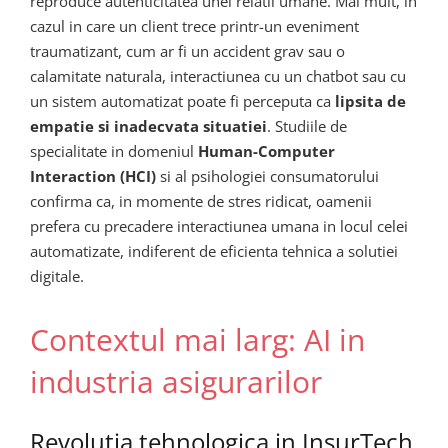
reproduce autenticitatea unei relatii umane. Mai mult, in
cazul in care un client trece printr-un eveniment
traumatizant, cum ar fi un accident grav sau o
calamitate naturala, interactiunea cu un chatbot sau cu
un sistem automatizat poate fi perceputa ca
lipsita de
empatie si inadecvata situatiei
. Studiile de
specialitate in domeniul
Human-Computer
Interaction (HCI)
si al psihologiei consumatorului
confirma ca, in momente de stres ridicat, oamenii
prefera cu precadere interactiunea umana in locul celei
automatizate, indiferent de eficienta tehnica a solutiei
digitale.
Contextul mai larg: AI in
industria asigurarilor
Revolutia tehnologica in InsurTech