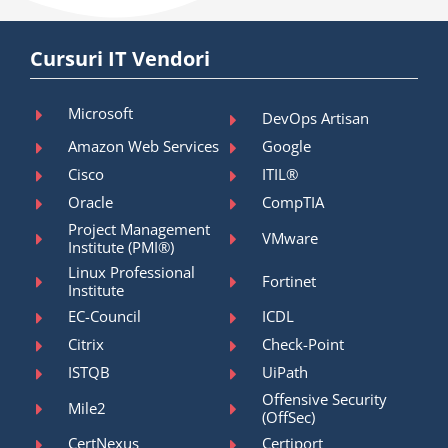
Cursuri IT Vendori
Microsoft
DevOps Artisan
Amazon Web Services
Google
Cisco
ITIL®
Oracle
CompTIA
Project Management
VMware
Institute (PMI®)
Linux Professional
Fortinet
Institute
EC-Council
ICDL
Citrix
Check-Point
ISTQB
UiPath
Offensive Security
Mile2
(OffSec)
CertNexus
Certiport