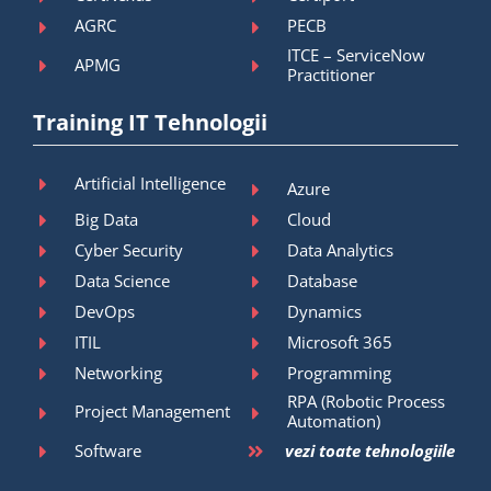
AGRC
PECB
ITCE – ServiceNow
APMG
Practitioner
Training IT Tehnologii
Artificial Intelligence
Azure
Big Data
Cloud
Cyber Security
Data Analytics
Data Science
Database
DevOps
Dynamics
ITIL
Microsoft 365
Networking
Programming
RPA (Robotic Process
Project Management
Automation)
Software
vezi toate tehnologiile