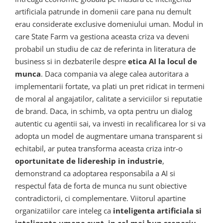
artificiala patrunde in domenii care pana nu demult
erau considerate exclusive domeniului uman. Modul in
care State Farm va gestiona aceasta criza va deveni
probabil un studiu de caz de referinta in literatura de
business si in dezbaterile despre
etica AI la locul de
munca
. Daca compania va alege calea autoritara a
implementarii fortate, va plati un pret ridicat in termeni
de moral al angajatilor, calitate a serviciilor si reputatie
de brand. Daca, in schimb, va opta pentru un dialog
autentic cu agentii sai, va investi in recalificarea lor si va
adopta un model de augmentare umana transparent si
echitabil, ar putea transforma aceasta criza intr-o
oportunitate de lidereship in industrie
,
demonstrand ca adoptarea responsabila a AI si
respectul fata de forta de munca nu sunt obiective
contradictorii, ci complementare. Viitorul apartine
organizatiilor care inteleg ca
inteligenta artificiala si
inteligenta umana sunt, in cel mai bun scenariu,