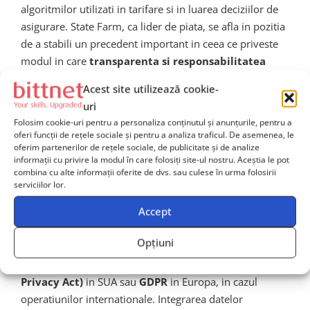
algoritmilor utilizati in tarifare si in luarea deciziilor de
asigurare. State Farm, ca lider de piata, se afla in pozitia
de a stabili un precedent important in ceea ce priveste
modul in care
transparenta si responsabilitatea
algortimica
sunt implementate practic, nu doar
Acest site utilizează cookie-
declarate in documentele de politica corporativa.
uri
Folosim cookie-uri pentru a personaliza conținutul și anunțurile, pentru a
Conformitatea cu reglementarile
oferi funcții de rețele sociale și pentru a analiza traficul. De asemenea, le
oferim partenerilor de rețele sociale, de publicitate și de analize
privind protectia datelor
informații cu privire la modul în care folosiți site-ul nostru. Aceștia le pot
combina cu alte informații oferite de dvs. sau culese în urma folosirii
serviciilor lor.
O alta dimensiune critica este cea a
conformitatii cu
Accept
reglementarile privind protectia datelor
. Sistemele
AI care proceseaza volume uriase de date personale ale
Opțiuni
clientilor trebuie sa respecte cadrul legal impus de
reglementari precum
CCPA (California Consumer
Privacy Act)
in SUA sau
GDPR
in Europa, in cazul
operatiunilor internationale. Integrarea datelor