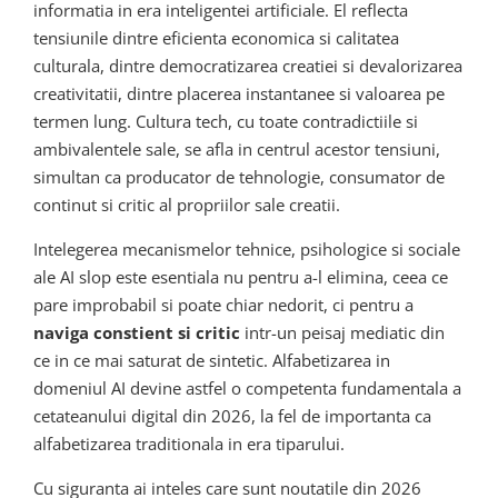
informatia in era inteligentei artificiale. El reflecta
tensiunile dintre eficienta economica si calitatea
culturala, dintre democratizarea creatiei si devalorizarea
creativitatii, dintre placerea instantanee si valoarea pe
termen lung. Cultura tech, cu toate contradictiile si
ambivalentele sale, se afla in centrul acestor tensiuni,
simultan ca producator de tehnologie, consumator de
continut si critic al propriilor sale creatii.
Intelegerea mecanismelor tehnice, psihologice si sociale
ale AI slop este esentiala nu pentru a-l elimina, ceea ce
pare improbabil si poate chiar nedorit, ci pentru a
naviga constient si critic
intr-un peisaj mediatic din
ce in ce mai saturat de sintetic. Alfabetizarea in
domeniul AI devine astfel o competenta fundamentala a
cetateanului digital din 2026, la fel de importanta ca
alfabetizarea traditionala in era tiparului.
Cu siguranta ai inteles care sunt noutatile din 2026