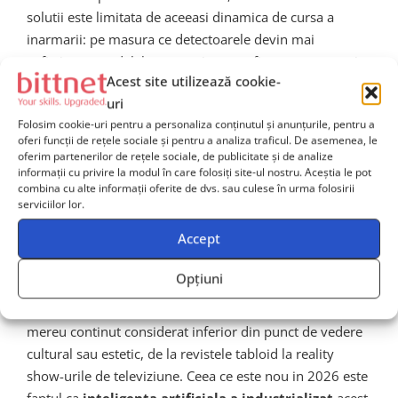
solutii este limitata de aceeasi dinamica de cursa a
inarmarii: pe masura ce detectoarele devin mai
sofisticate, modelele generative sunt fine-tunate sa evite
Acest site utilizează cookie-
pattern-urile detectabile, intr-o spirala de escaladare
uri
tehnologica fara sfarsit aparent.
Folosim cookie-uri pentru a personaliza conținutul și anunțurile, pentru a
oferi funcții de rețele sociale și pentru a analiza traficul. De asemenea, le
Psihologia placerii vinovate:
oferim partenerilor de rețele sociale, de publicitate și de analize
informații cu privire la modul în care folosiți site-ul nostru. Aceștia le pot
combina cu alte informații oferite de dvs. sau culese în urma folosirii
De ce ne plac lucrurile
serviciilor lor.
“proaste”
Accept
Opțiuni
Conceptul de
“guilty pleasure”
nu este nou in
psihologia consumului mediatic. Oamenii au consumat
mereu continut considerat inferior din punct de vedere
cultural sau estetic, de la revistele tabloid la reality
show-urile de televiziune. Ceea ce este nou in 2026 este
faptul ca
inteligenta artificiala a industrializat
acest