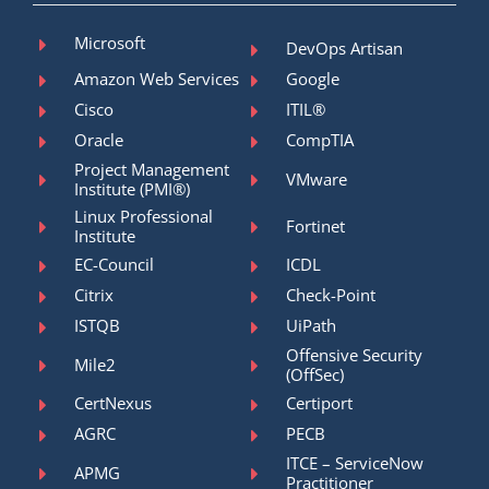
Microsoft
DevOps Artisan
Amazon Web Services
Google
Cisco
ITIL®
Oracle
CompTIA
Project Management
VMware
Institute (PMI®)
Linux Professional
Fortinet
Institute
EC-Council
ICDL
Citrix
Check-Point
ISTQB
UiPath
Offensive Security
Mile2
(OffSec)
CertNexus
Certiport
AGRC
PECB
ITCE – ServiceNow
APMG
Practitioner