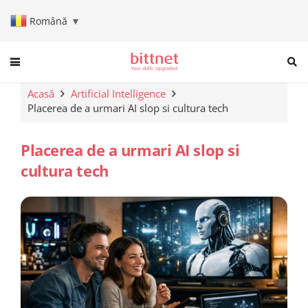
Română
▼
When autocomplete results are a
Acasă
Artificial Intelligence
Placerea de a urmari AI slop si cultura tech
Placerea de a urmari AI slop si
cultura tech