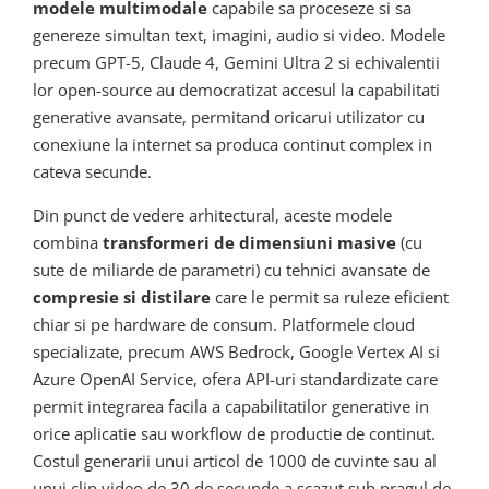
modele multimodale
capabile sa proceseze si sa
genereze simultan text, imagini, audio si video. Modele
precum GPT-5, Claude 4, Gemini Ultra 2 si echivalentii
lor open-source au democratizat accesul la capabilitati
generative avansate, permitand oricarui utilizator cu
conexiune la internet sa produca continut complex in
cateva secunde.
Din punct de vedere arhitectural, aceste modele
combina
transformeri de dimensiuni masive
(cu
sute de miliarde de parametri) cu tehnici avansate de
compresie si distilare
care le permit sa ruleze eficient
chiar si pe hardware de consum. Platformele cloud
specializate, precum AWS Bedrock, Google Vertex AI si
Azure OpenAI Service, ofera API-uri standardizate care
permit integrarea facila a capabilitatilor generative in
orice aplicatie sau workflow de productie de continut.
Costul generarii unui articol de 1000 de cuvinte sau al
unui clip video de 30 de secunde a scazut sub pragul de