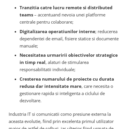
Tranzitia catre lucru remote si distributed
teams
– accentuand nevoia unei platforme
centrale pentru colaborare;
Digitalizarea operatiunilor interne
; reducerea
dependentei de email, fisiere statice si documente
manuale;
Necesitatea urmaririi obiectivelor strategice
in timp real
, alaturi de stimularea
responsabilitatii individuale;
Cresterea numarului de proiecte cu durata
redusa dar intensitate mare
, care necesita o
gestionare rapida si inteligenta a ciclului de
dezvoltare.
Industria IT si comunicatii como presiune externa la
aceasta evolutie, fiind prin excelenta primul utilizator
major de astfel de softuri, iar ulterior fiind urmata de