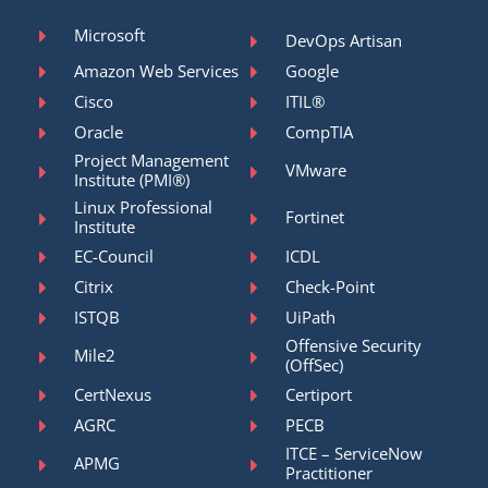
Microsoft
DevOps Artisan
Amazon Web Services
Google
Cisco
ITIL®
Oracle
CompTIA
Project Management
VMware
Institute (PMI®)
Linux Professional
Fortinet
Institute
EC-Council
ICDL
Citrix
Check-Point
ISTQB
UiPath
Offensive Security
Mile2
(OffSec)
CertNexus
Certiport
AGRC
PECB
ITCE – ServiceNow
APMG
Practitioner