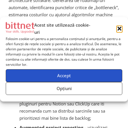
architecture software. Generarea de roadmap-uri
automate, identificarea punctelor critice de „bottleneck”,
estimarea costurilor cu ajutorul algoritmilor machine
learning si sugestiile proactive pentru redistribuirea
Acest site utilizează cookie-
echilibrelor de munca vor transforma rolul project
uri
managerului intr-o responsabilitate orientata catre
Folosim cookie-uri pentru a personaliza conținutul și anunțurile, pentru a
coordonare strategica si mai putin catre executie
oferi funcții de rețele sociale și pentru a analiza traficul. De asemenea, le
oferim partenerilor de rețele sociale, de publicitate și de analize
repetitiva.
informații cu privire la modul în care folosiți site-ul nostru. Aceștia le pot
combina cu alte informații oferite de dvs. sau culese în urma folosirii
Printre trendurile majore evidentiabile:
serviciilor lor.
Predictive scheduling
– inteligenta artificiala
Accept
anticipeaza deadline-urile critice bazat pe tipare
istorice;
Opțiuni
AI copiloti
– precum Microsoft Copilot sau diverse
pluginuri pentru Notion sau ClickUp care iti
recomanda cum sa distribui sarcinile sau sa
prioritizezi mai bine lista de backlog;
Augmented project reporting
– vizualizari