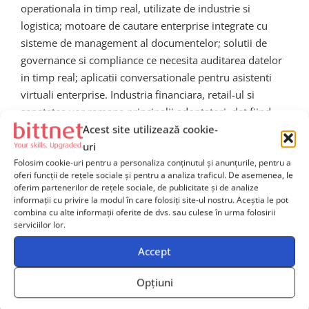
operationala in timp real, utilizate de industrie si
logistica; motoare de cautare enterprise integrate cu
sisteme de management al documentelor; solutii de
governance si compliance ce necesita auditarea datelor
in timp real; aplicatii conversationale pentru asistenti
virtuali enterprise. Industria financiara, retail-ul si
sanatatea vor ramane principalii adoptatori, dat fiind
Acest site utilizează cookie-
volumul mare de informatii sensibile, dinamica
uri
tranzactiilor si necesitatea automatizarii proceselor de
Folosim cookie-uri pentru a personaliza conținutul și anunțurile, pentru a
suport decizional.
oferi funcții de rețele sociale și pentru a analiza traficul. De asemenea, le
oferim partenerilor de rețele sociale, de publicitate și de analize
Ce inseamna aceasta
informații cu privire la modul în care folosiți site-ul nostru. Aceștia le pot
combina cu alte informații oferite de dvs. sau culese în urma folosirii
serviciilor lor.
evolutie pentru companii
Accept
Pentru organizatii, cresterea pietei Insight Engines
Opțiuni
reprezinta o oportunitate strategica de a transforma