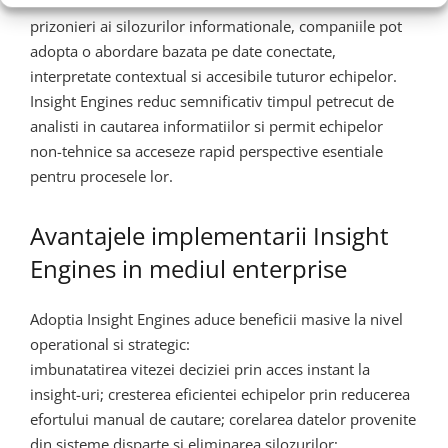
modul in care utilizeaza datele. In loc sa ramana
prizonieri ai silozurilor informationale, companiile pot
adopta o abordare bazata pe date conectate,
interpretate contextual si accesibile tuturor echipelor.
Insight Engines reduc semnificativ timpul petrecut de
analisti in cautarea informatiilor si permit echipelor
non-tehnice sa acceseze rapid perspective esentiale
pentru procesele lor.
Avantajele implementarii Insight
Engines in mediul enterprise
Adoptia Insight Engines aduce beneficii masive la nivel
operational si strategic:
imbunatatirea vitezei deciziei prin acces instant la
insight-uri; cresterea eficientei echipelor prin reducerea
efortului manual de cautare; corelarea datelor provenite
din sisteme disparte si eliminarea silozurilor;