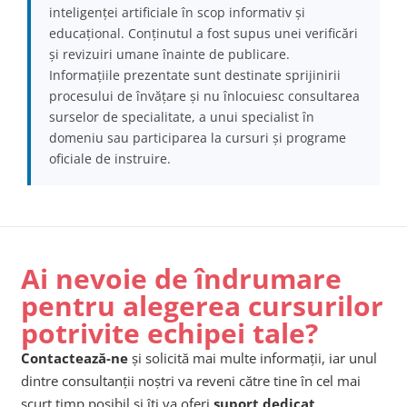
inteligenței artificiale în scop informativ și
educațional. Conținutul a fost supus unei verificări
și revizuiri umane înainte de publicare.
Informațiile prezentate sunt destinate sprijinirii
procesului de învățare și nu înlocuiesc consultarea
surselor de specialitate, a unui specialist în
domeniu sau participarea la cursuri și programe
oficiale de instruire.
Ai nevoie de îndrumare
pentru alegerea cursurilor
potrivite echipei tale?
Contactează-ne
și solicită mai multe informații, iar unul
dintre consultanții noștri va reveni către tine în cel mai
scurt timp posibil și îți va oferi
suport dedicat
.