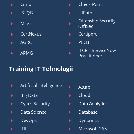
Citrix
Check-Point
ISTQB
UiPath
Offensive Security
Mile2
(OffSec)
CertNexus
Certiport
AGRC
PECB
ITCE – ServiceNow
APMG
Practitioner
Training IT Tehnologii
Artificial Intelligence
Azure
Big Data
Cloud
Cyber Security
Data Analytics
Data Science
Database
DevOps
Dynamics
ITIL
Microsoft 365