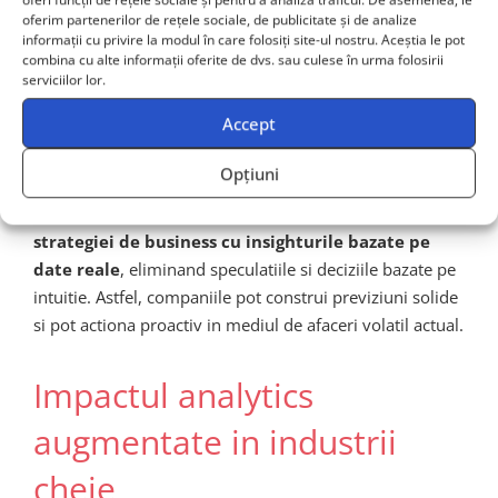
oferim partenerilor de rețele sociale, de publicitate și de analize
Reducerea costurilor operationale
informații cu privire la modul în care folosiți site-ul nostru. Aceștia le pot
combina cu alte informații oferite de dvs. sau culese în urma folosirii
Cresterea agilitatii si adaptarea la schimbarile
serviciilor lor.
pietei
Accept
Imbunatatirea experientei clientilor si loialitatii
brandului
Opțiuni
Mai mult, analytics augmentata permite
alinierea
strategiei de business cu insighturile bazate pe
date reale
, eliminand speculatiile si deciziile bazate pe
intuitie. Astfel, companiile pot construi previziuni solide
si pot actiona proactiv in mediul de afaceri volatil actual.
Impactul analytics
augmentate in industrii
cheie