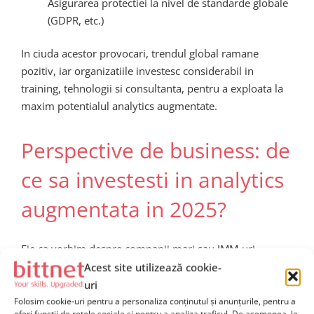
Asigurarea protectiei la nivel de standarde globale
(GDPR, etc.)
In ciuda acestor provocari, trendul global ramane
pozitiv, iar organizatiile investesc considerabil in
training, tehnologii si consultanta, pentru a exploata la
maxim potentialul analytics augmentate.
Perspective de business: de
ce sa investesti in analytics
augmentata in 2025?
Fie ca vorbim despre companii mari sau IMM-uri,
investitiile in analytics augmentata aduc
avantaje
Acest site utilizează cookie-
competitive clare
:
uri
Folosim cookie-uri pentru a personaliza conținutul și anunțurile, pentru a
Valorificarea rapida a oportunitatilor de piata
oferi funcții de rețele sociale și pentru a analiza traficul. De asemenea, le