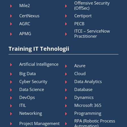
Offensive Security
Mile2
(OffSec)
CertNexus
Certiport
AGRC
PECB
ITCE – ServiceNow
APMG
Practitioner
Training IT Tehnologii
Artificial Intelligence
Azure
Big Data
Cloud
Cyber Security
Data Analytics
Data Science
Database
DevOps
Dynamics
ITIL
Microsoft 365
Networking
Programming
RPA (Robotic Process
Project Management
Automation)