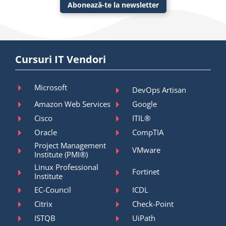
Abonează-te la newsletter
Cursuri IT Vendori
Microsoft
DevOps Artisan
Amazon Web Services
Google
Cisco
ITIL®
Oracle
CompTIA
Project Management
VMware
Institute (PMI®)
Linux Professional
Fortinet
Institute
EC-Council
ICDL
Citrix
Check-Point
ISTQB
UiPath