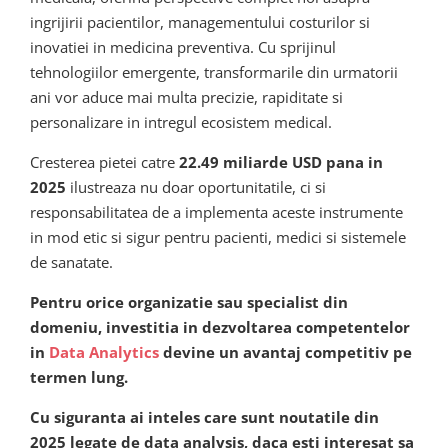
ingrijirii pacientilor, managementului costurilor si
inovatiei in medicina preventiva. Cu sprijinul
tehnologiilor emergente, transformarile din urmatorii
ani vor aduce mai multa precizie, rapiditate si
personalizare in intregul ecosistem medical.
Cresterea pietei catre
22.49 miliarde USD pana in
2025
ilustreaza nu doar oportunitatile, ci si
responsabilitatea de a implementa aceste instrumente
in mod etic si sigur pentru pacienti, medici si sistemele
de sanatate.
Pentru orice organizatie sau specialist din
domeniu, investitia in dezvoltarea competentelor
in
Data Analytics
devine un avantaj competitiv pe
termen lung.
Cu siguranta ai inteles care sunt noutatile din
2025 legate de data analysis, daca esti interesat sa