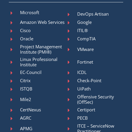
Microsoft
DevOps Artisan
Amazon Web Services
Google
Cisco
ITIL®
Oracle
CompTIA
Project Management
VMware
Institute (PMI®)
Linux Professional
Fortinet
Institute
EC-Council
ICDL
Citrix
Check-Point
ISTQB
UiPath
Offensive Security
Mile2
(OffSec)
CertNexus
Certiport
AGRC
PECB
ITCE – ServiceNow
APMG
Practitioner