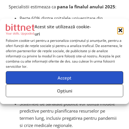
Specialistii estimeaza ca
pana la finalul anului 2025
:
Peste 60% dintre spitalele universitare din
economiile avansate vor integra solutii AI
Acest site utilizează cookie-
predictive in fluxul decizional clinic si
uri
administrativ.
Folosim cookie-uri pentru a personaliza conținutul și anunțurile, pentru a
oferi funcții de rețele sociale și pentru a analiza traficul. De asemenea, le
Combinarea datelor din dosare medicale
oferim partenerilor de rețele sociale, de publicitate și de analize
electronice, senzori IoT si platforme genetic vor
informații cu privire la modul în care folosiți site-ul nostru. Aceștia le pot
combina cu alte informații oferite de dvs. sau culese în urma folosirii
permite personalizarea tratamentului la un nivel
serviciilor lor.
fara precedent.
Accept
Tehnologiile blockchain, combinate cu analitica
predictiva, vor oferi trasabilitate si securitate in
Opțiuni
procesarea datelor medicale.
Sistemele de sanatate publice vor utiliza modele
predictive pentru planificarea resurselor pe
termen lung, inclusiv pregatirea pentru pandemii
si crize medicale regionale.