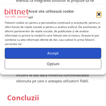
esential ca integrarea solutiilor AI propuse sa fie
rapida, usoara si eficienta, pentru a nu afecta baza
Acest site utilizează cookie-
utilizatorilor existenti ai Chrome si pentru a
uri
mentine performanta ridicata a browserului
Folosim cookie-uri pentru a personaliza conținutul și anunțurile, pentru a
actual.
oferi funcții de rețele sociale și pentru a analiza traficul. De asemenea, le
oferim partenerilor de rețele sociale, de publicitate și de analize
Reactii legislative si reglementari aditionale:
informații cu privire la modul în care folosiți site-ul nostru. Aceștia le pot
Atat Uniunea Europeana cat si SUA pot impune
combina cu alte informații oferite de dvs. sau culese în urma folosirii
conditii suplimentare legate de preluarea Chrome,
serviciilor lor.
in special vizand confidentialitatea datelor.
Accept
Riscul migrarii utilizatorilor:
Utilizatorii s-ar
putea orienta catre browsere alternative daca
Opțiuni
modificarile efectuate de Perplexity AI nu raspund
incluirii AI sau daca modifica functionalitatea
obisnuita pe care o asteapta utilizatorii fideli.
Concluzii