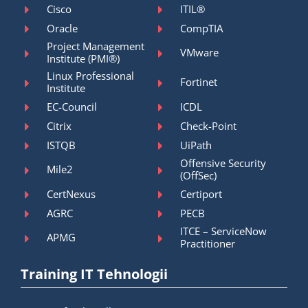
Cisco
ITIL®
Oracle
CompTIA
Project Management
VMware
Institute (PMI®)
Linux Professional
Fortinet
Institute
EC-Council
ICDL
Citrix
Check-Point
ISTQB
UiPath
Offensive Security
Mile2
(OffSec)
CertNexus
Certiport
AGRC
PECB
ITCE – ServiceNow
APMG
Practitioner
Training IT Tehnologii