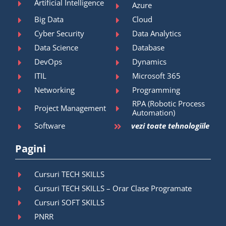
Artificial Intelligence
Azure
Big Data
Cloud
Cyber Security
Data Analytics
Data Science
Database
DevOps
Dynamics
ITIL
Microsoft 365
Networking
Programming
RPA (Robotic Process
Project Management
Automation)
Software
vezi toate tehnologiile
Pagini
Cursuri TECH SKILLS
Cursuri TECH SKILLS – Orar Clase Programate
Cursuri SOFT SKILLS
PNRR