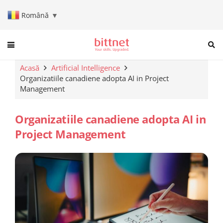
Română
▼
When autocomplete results are a
Acasă
Artificial Intelligence
Organizatiile canadiene adopta AI in Project
Management
Organizatiile canadiene adopta AI in
Project Management