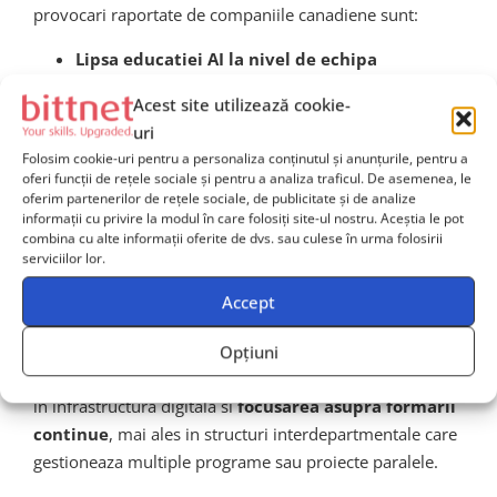
provocari raportate de companiile canadiene sunt:
Lipsa educatiei AI la nivel de echipa
executiva
– lipsa unui plan de integrare, KPI
Acest site utilizează cookie-
dedicati sau viziune strategica digitala blocheaza
uri
scalarea.
Folosim cookie-uri pentru a personaliza conținutul și anunțurile, pentru a
Frici legate de inlocuirea locurilor de munca
–
oferi funcții de rețele sociale și pentru a analiza traficul. De asemenea, le
oferim partenerilor de rețele sociale, de publicitate și de analize
exista ingrijorare emotionala fata de tehnologia
informații cu privire la modul în care folosiți site-ul nostru. Aceștia le pot
care „inlocuieste” actiunea umana.
combina cu alte informații oferite de dvs. sau culese în urma folosirii
serviciilor lor.
Probleme tehnice la centralizarea si
igienizarea datelor istorice
, care genereaza
Accept
rezultate slabe in etapa initiala a adoptarii AI.
Opțiuni
Este esentiala existe parteneriate educationale, investitii
in infrastructura digitala si
focusarea asupra formarii
continue
, mai ales in structuri interdepartmentale care
gestioneaza multiple programe sau proiecte paralele.