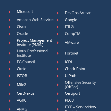
Microsoft
DevOps Artisan
Amazon Web Services
Google
Cisco
ITIL®
Oracle
CompTIA
Project Management
VMware
Institute (PMI®)
Linux Professional
Fortinet
Institute
EC-Council
ICDL
Citrix
Check-Point
ISTQB
UiPath
Offensive Security
Mile2
(OffSec)
CertNexus
Certiport
AGRC
PECB
ITCE – ServiceNow
APMG