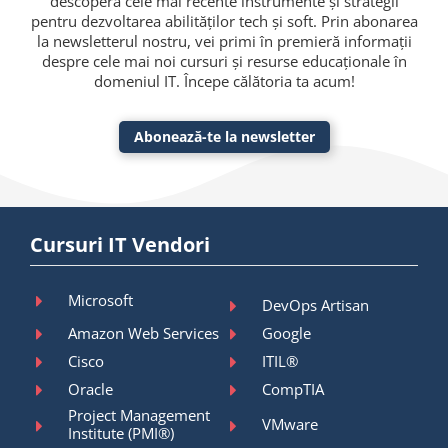
descoperă cele mai recente instrumente și strategii
pentru dezvoltarea abilităților tech și soft. Prin abonarea
la newsletterul nostru, vei primi în premieră informații
despre cele mai noi cursuri și resurse educaționale în
domeniul IT. Începe călătoria ta acum!
Abonează-te la newsletter
Cursuri IT Vendori
Microsoft
DevOps Artisan
Amazon Web Services
Google
Cisco
ITIL®
Oracle
CompTIA
Project Management
VMware
Institute (PMI®)