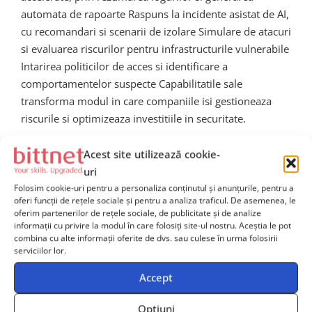
automata de rapoarte Raspuns la incidente asistat de AI,
cu recomandari si scenarii de izolare Simulare de atacuri
si evaluarea riscurilor pentru infrastructurile vulnerabile
Intarirea politicilor de acces si identificare a
comportamentelor suspecte Capabilitatile sale
transforma modul in care companiile isi gestioneaza
riscurile si optimizeaza investitiile in securitate.
Acest site utilizează cookie-
Impactul asupra pietei
uri
globale de securitate
Folosim cookie-uri pentru a personaliza conținutul și anunțurile, pentru a
oferi funcții de rețele sociale și pentru a analiza traficul. De asemenea, le
cibernetica
oferim partenerilor de rețele sociale, de publicitate și de analize
informații cu privire la modul în care folosiți site-ul nostru. Aceștia le pot
combina cu alte informații oferite de dvs. sau culese în urma folosirii
serviciilor lor.
Intrarea OpenAI pe piata securitatii va forta competitia
din industrie sa accelereze adoptarea tehnologiilor AI si
Accept
sa reduca decalajul dintre atacatori si aparatori. Expertii
Opțiuni