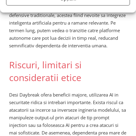
estimeaza ca lansarea Daybreak va determina o
restructurare a modului in care sunt concepute solutiile
defensive traditionale, acestea fiind nevoite sa integreze
inteligenta artificiala pentru a ramane relevante. Pe
termen lung, putem vedea o tranzitie catre platforme
autonome care pot lua decizii in timp real, reducand
semnificativ dependenta de interventia umana.
Riscuri, limitari si
consideratii etice
Desi Daybreak ofera beneficii majore, utilizarea AI in
securitate ridica si intrebari importante. Exista riscul ca
atacatorii sa incerce sa inverseze ingineria modelului, sa
manipuleze output-ul prin atacuri de tip prompt
injection sau sa foloseasca AI pentru a crea atacuri si
mai sofisticate. De asemenea, dependenta prea mare de