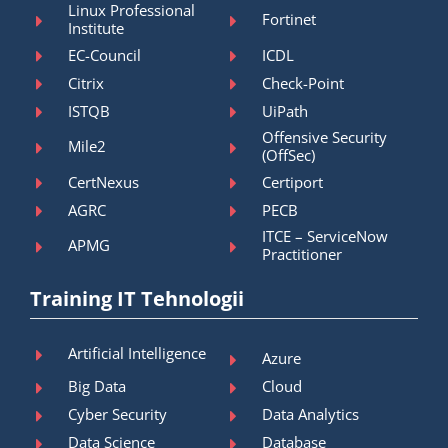
Linux Professional
Fortinet
Institute
EC-Council
ICDL
Citrix
Check-Point
ISTQB
UiPath
Offensive Security
Mile2
(OffSec)
CertNexus
Certiport
AGRC
PECB
ITCE – ServiceNow
APMG
Practitioner
Training IT Tehnologii
Artificial Intelligence
Azure
Big Data
Cloud
Cyber Security
Data Analytics
Data Science
Database