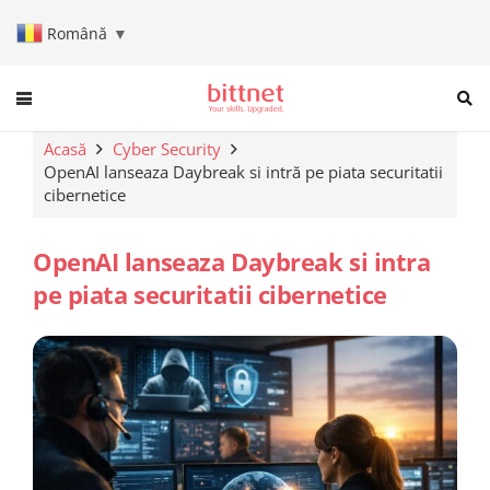
Română
▼
When autocomplete results are a
Acasă
Cyber Security
OpenAI lanseaza Daybreak si intră pe piata securitatii
cibernetice
OpenAI lanseaza Daybreak si intra
pe piata securitatii cibernetice