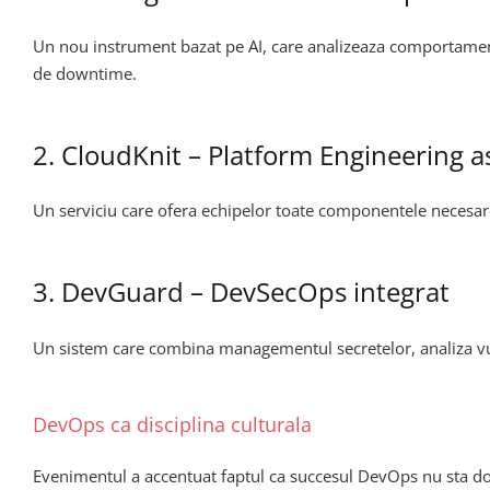
Un nou instrument bazat pe AI, care analizeaza comportamentul
de downtime.
2. CloudKnit – Platform Engineering as
Un serviciu care ofera echipelor toate componentele necesare p
3. DevGuard – DevSecOps integrat
Un sistem care combina managementul secretelor, analiza vulne
DevOps ca disciplina culturala
Evenimentul a accentuat faptul ca succesul DevOps nu sta doar