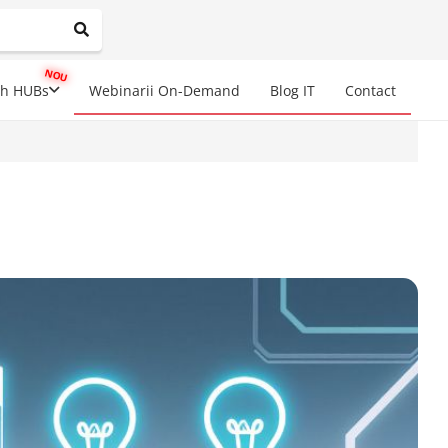
mplete results are available use up and down arrows to review a
ch HUBs
Webinarii On-Demand
Blog IT
Contact