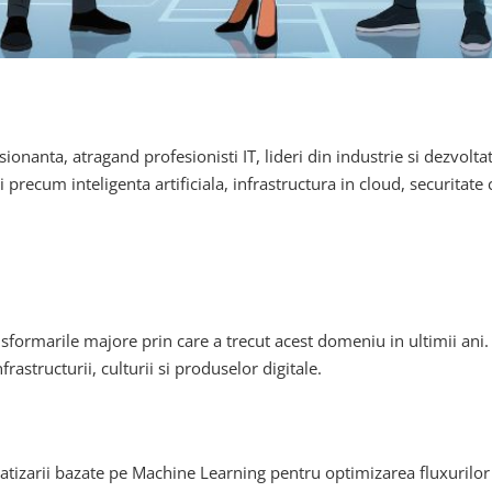
onanta, atragand profesionisti IT, lideri din industrie si dezvolta
ecum inteligenta artificiala, infrastructura in cloud, securitate c
ansformarile majore prin care a trecut acest domeniu in ultimii a
astructurii, culturii si produselor digitale.
tizarii bazate pe Machine Learning pentru optimizarea fluxurilor