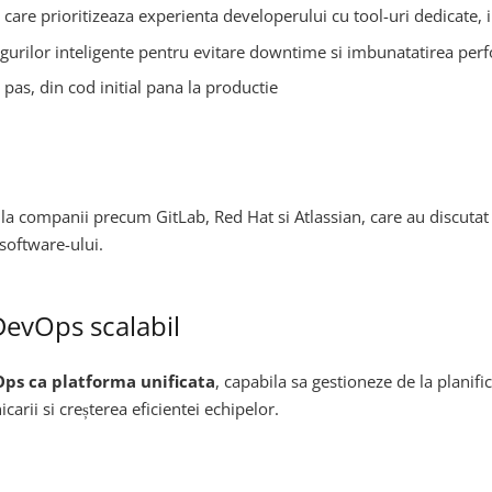
care prioritizeaza experienta developerului cu tool-uri dedicate, 
ogurilor inteligente pentru evitare downtime si imbunatatirea perfo
e pas, din cod initial pana la productie
de la companii precum GitLab, Red Hat si Atlassian, care au discut
 software-ului.
DevOps scalabil
ps ca platforma unificata
, capabila sa gestioneze de la planifi
rii si creșterea eficientei echipelor.