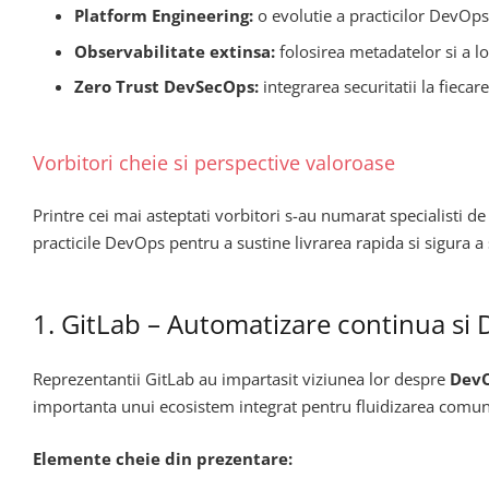
Platform Engineering:
o evolutie a practicilor DevOps 
Observabilitate extinsa:
folosirea metadatelor si a l
Zero Trust DevSecOps:
integrarea securitatii la fiecar
Vorbitori cheie si perspective valoroase
Printre cei mai asteptati vorbitori s-au numarat specialisti 
practicile DevOps pentru a sustine livrarea rapida si sigura a
1. GitLab – Automatizare continua si 
Reprezentantii GitLab au impartasit viziunea lor despre
DevO
importanta unui ecosistem integrat pentru fluidizarea comunica
Elemente cheie din prezentare: