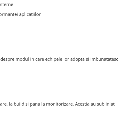
interne
rmantei aplicatiilor
at despre modul in care echipele lor adopta si imbunatatesc
care, la build si pana la monitorizare. Acestia au subliniat