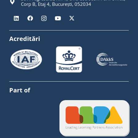
Corp B, Etaj 4, București, 052034
Acreditări
Part of