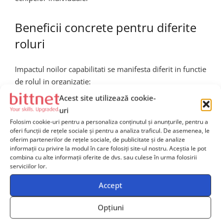
Beneficii concrete pentru diferite
roluri
Impactul noilor capabilitati se manifesta diferit in functie
de rolul in organizatie:
Acest site utilizează cookie-
Inginerii DevOps si SRE
beneficiaza de automatizare
uri
avansata, observabilitate integrata si reducerea
Folosim cookie-uri pentru a personaliza conținutul și anunțurile, pentru a
numarului de incidente cauzate de deployment-uri
oferi funcții de rețele sociale și pentru a analiza traficul. De asemenea, le
defectuoase
oferim partenerilor de rețele sociale, de publicitate și de analize
informații cu privire la modul în care folosiți site-ul nostru. Aceștia le pot
Development Teams
obtin feedback mai rapid asupra
combina cu alte informații oferite de dvs. sau culese în urma folosirii
serviciilor lor.
release-urilor lor si pot itera mai rapid datorita pipeline-
urilor optimizate
Accept
Management si CTO
au acces la rapoarte detaliate
Opțiuni
privind frecventa release-urilor, rata de succes si timpul