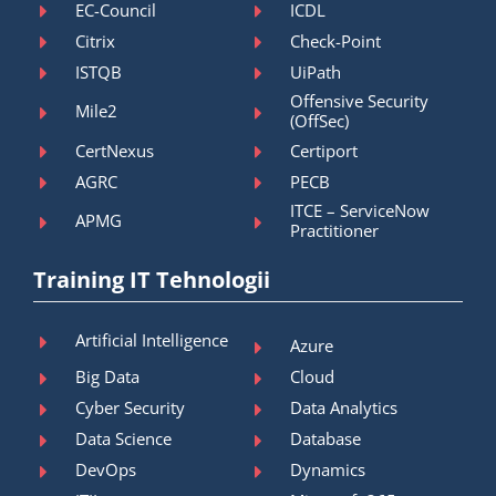
EC-Council
ICDL
Citrix
Check-Point
ISTQB
UiPath
Offensive Security
Mile2
(OffSec)
CertNexus
Certiport
AGRC
PECB
ITCE – ServiceNow
APMG
Practitioner
Training IT Tehnologii
Artificial Intelligence
Azure
Big Data
Cloud
Cyber Security
Data Analytics
Data Science
Database
DevOps
Dynamics