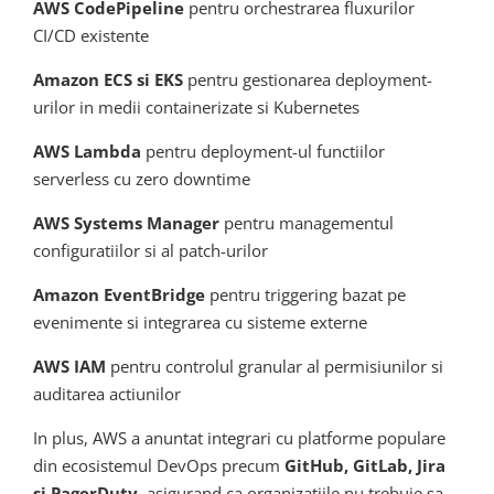
AWS CodePipeline
pentru orchestrarea fluxurilor
CI/CD existente
Amazon ECS si EKS
pentru gestionarea deployment-
urilor in medii containerizate si Kubernetes
AWS Lambda
pentru deployment-ul functiilor
serverless cu zero downtime
AWS Systems Manager
pentru managementul
configuratiilor si al patch-urilor
Amazon EventBridge
pentru triggering bazat pe
evenimente si integrarea cu sisteme externe
AWS IAM
pentru controlul granular al permisiunilor si
auditarea actiunilor
In plus, AWS a anuntat integrari cu platforme populare
din ecosistemul DevOps precum
GitHub, GitLab, Jira
si PagerDuty
, asigurand ca organizatiile nu trebuie sa