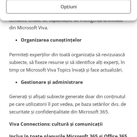
Aduceți la un loc conținut relevant, conversații și
Opțiuni
competențe din întreaga organizație pe paginile
tematice create de capacitățile de inteligență artificială
din Microsoft Viva.
Organizarea cunoștințelor
Permiteți experților din toată organizația să revizuiască
subiecte, să fixeze resurse și să identifice alți experți, în
timp ce Microsoft Viva Topics învață și face actualizări.
Gestionare și administrare
Generați și afișați subiecte generate doar din conținutul
pe care utilizatorii îl pot vedea, pe baza setărilor dvs. de
securitate și confidențialitate din Microsoft 365.
Viva Connections: cultură și comunicații
Inclus în toate planurile Microsoft 365 și Office 365