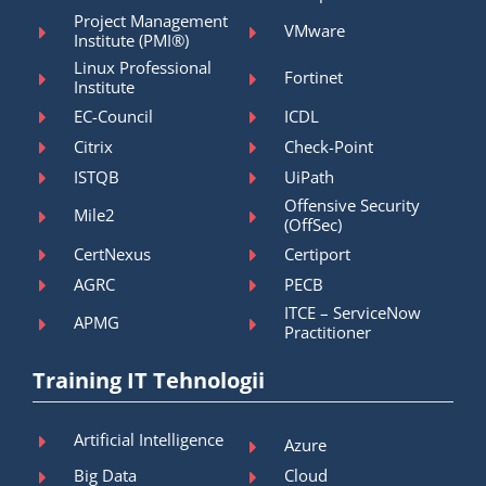
Project Management
VMware
Institute (PMI®)
Linux Professional
Fortinet
Institute
EC-Council
ICDL
Citrix
Check-Point
ISTQB
UiPath
Offensive Security
Mile2
(OffSec)
CertNexus
Certiport
AGRC
PECB
ITCE – ServiceNow
APMG
Practitioner
Training IT Tehnologii
Artificial Intelligence
Azure
Big Data
Cloud