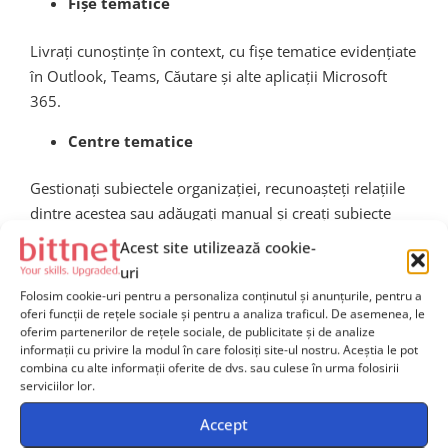
Fișe tematice
Livrați cunoștințe în context, cu fișe tematice evidențiate
în Outlook, Teams, Căutare și alte aplicații Microsoft
365.
Centre tematice
Gestionați subiectele organizației, recunoașteți relațiile
dintre acestea sau adăugați manual și creați subiecte
suplimentare.
Acest site utilizează cookie-
uri
Căutare și descoperire
Folosim cookie-uri pentru a personaliza conținutul și anunțurile, pentru a
oferi funcții de rețele sociale și pentru a analiza traficul. De asemenea, le
Oferiți o experiență perfectă și integrată în Microsoft
oferim partenerilor de rețele sociale, de publicitate și de analize
365, cu subiecte ce pot fi descoperite în Căutarea
informații cu privire la modul în care folosiți site-ul nostru. Aceștia le pot
combina cu alte informații oferite de dvs. sau culese în urma folosirii
Microsoft și în aplicațiile pe care le utilizați zilnic.
serviciilor lor.
Pagini tematice
Accept