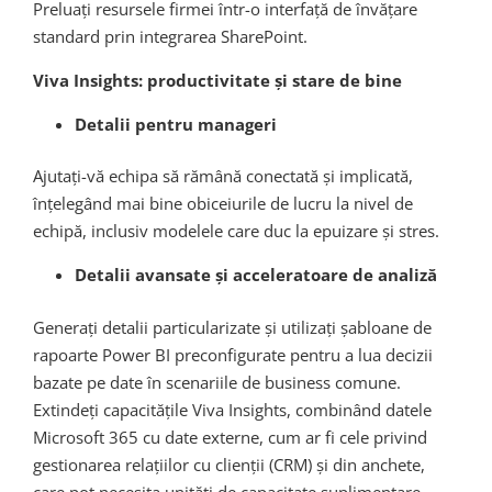
Preluați resursele firmei într-o interfață de învățare
standard prin integrarea SharePoint.
Viva Insights: productivitate și stare de bine
Detalii pentru manageri
Ajutați-vă echipa să rămână conectată și implicată,
înțelegând mai bine obiceiurile de lucru la nivel de
echipă, inclusiv modelele care duc la epuizare și stres.
Detalii avansate și acceleratoare de analiză
Generați detalii particularizate și utilizați șabloane de
rapoarte Power BI preconfigurate pentru a lua decizii
bazate pe date în scenariile de business comune.
Extindeți capacitățile Viva Insights, combinând datele
Microsoft 365 cu date externe, cum ar fi cele privind
gestionarea relațiilor cu clienții (CRM) și din anchete,
care pot necesita unități de capacitate suplimentare.