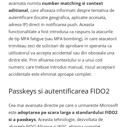
avansata numita
number matching si context
aditional
, care afiseaza informatii despre tentativa de
autentificare (locatie geografica, aplicatie accesata,
adresa IP) direct in notificarea push. Aceasta
functionalitate a fost introdusa ca raspuns la atacurile
de tip MFA fatigue (sau MFA bombing), in care atacatorii
trimiteau zeci de solicitari de aprobare in speranta ca
utilizatorul va accepta accidental sau din oboseala una
dintre ele. Prin afisarea contextului si a unui cod
numeric care trebuie introdus manual, riscul acceptarii
accidentale este eliminat aproape complet.
Passkeys si autentificarea FIDO2
Cea mai avansata directie pe care o urmareste Microsoft
este
adoptarea pe scara larga a standardului FIDO2
si a passkeys
. Aceasta tehnologie, dezvoltata de
aliantele FIDO Alliance si W3C, elimina complet