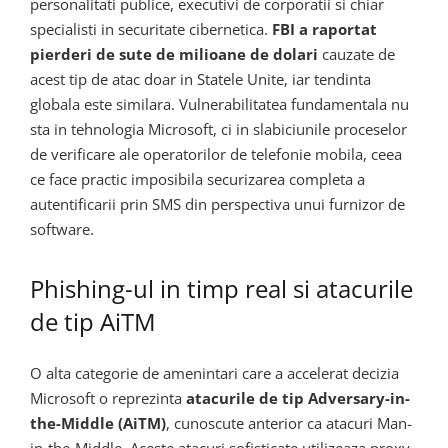
personalitati publice, executivi de corporatii si chiar
specialisti in securitate cibernetica.
FBI a raportat
pierderi de sute de milioane de dolari
cauzate de
acest tip de atac doar in Statele Unite, iar tendinta
globala este similara. Vulnerabilitatea fundamentala nu
sta in tehnologia Microsoft, ci in slabiciunile proceselor
de verificare ale operatorilor de telefonie mobila, ceea
ce face practic imposibila securizarea completa a
autentificarii prin SMS din perspectiva unui furnizor de
software.
Phishing-ul in timp real si atacurile
de tip AiTM
O alta categorie de amenintari care a accelerat decizia
Microsoft o reprezinta
atacurile de tip Adversary-in-
the-Middle (AiTM)
, cunoscute anterior ca atacuri Man-
in-the-Middle. Aceste atacuri sofisticate utilizeaza proxy-