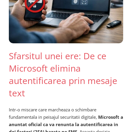
Sfarsitul unei ere: De ce
Microsoft elimina
autentificarea prin mesaje
text
Intr-o miscare care marcheaza o schimbare
fundamentala in peisajul securitatii digitale,
Microsoft a
anuntat oficial ca va renunta la autentificarea in
doi factori (2FA) bazata pe SMS
. Aceasta decizie,