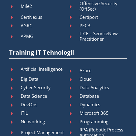
Offensive Security
Mile2
(OffSec)
CertNexus
Certiport
AGRC
PECB
ITCE – ServiceNow
APMG
Practitioner
Training IT Tehnologii
Artificial Intelligence
Azure
Big Data
Cloud
Cyber Security
Data Analytics
Data Science
Database
DevOps
Dynamics
ITIL
Microsoft 365
Networking
Programming
RPA (Robotic Process
Project Management
Automation)