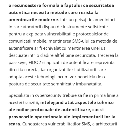
o recunoastere formala a faptului ca securitatea
autentica necesita metode care rezista la
amenintarile moderne
. Intr-un peisaj de amenintari
in care atacatorii dispun de instrumente sofisticate
pentru a exploata vulnerabilitatile protocoalelor de
comunicatii mobile, mentinerea SMS-ului ca metoda de
autentificare ar fi echivalat cu mentinerea unei usi
descuiate intr-o cladire altfel bine securizata. Trecerea la
passkeys, FIDO2 si aplicatii de autentificare reprezinta
directia corecta, iar organizatiile si utilizatorii care
adopta aceste tehnologii acum vor beneficia de o
postura de securitate semnificativ imbunatatita.
Specialistii in cybersecurity trebuie sa fie in prima linie a
acestei tranzitii,
intelegand atat aspectele tehnice
ale noilor protocoale de autentificare, cat si
provocarile operationale ale implementarii lor la
scara
. Cunoasterea vulnerabilitatilor SMS, a arhitecturii