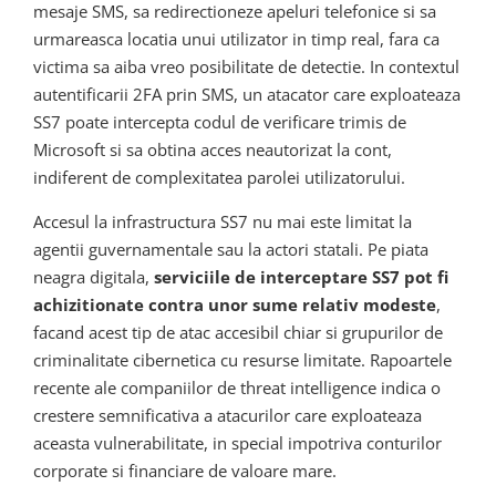
mesaje SMS, sa redirectioneze apeluri telefonice si sa
urmareasca locatia unui utilizator in timp real, fara ca
victima sa aiba vreo posibilitate de detectie. In contextul
autentificarii 2FA prin SMS, un atacator care exploateaza
SS7 poate intercepta codul de verificare trimis de
Microsoft si sa obtina acces neautorizat la cont,
indiferent de complexitatea parolei utilizatorului.
Accesul la infrastructura SS7 nu mai este limitat la
agentii guvernamentale sau la actori statali. Pe piata
neagra digitala,
serviciile de interceptare SS7 pot fi
achizitionate contra unor sume relativ modeste
,
facand acest tip de atac accesibil chiar si grupurilor de
criminalitate cibernetica cu resurse limitate. Rapoartele
recente ale companiilor de threat intelligence indica o
crestere semnificativa a atacurilor care exploateaza
aceasta vulnerabilitate, in special impotriva conturilor
corporate si financiare de valoare mare.