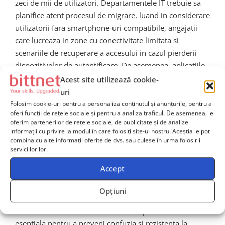
zeci de mii de utilizatori. Departamentele IT trebuie sa
planifice atent procesul de migrare, luand in considerare
utilizatorii fara smartphone-uri compatibile, angajatii
care lucreaza in zone cu conectivitate limitata si
scenariile de recuperare a accesului in cazul pierderii
dispozitivelor de autentificare. De asemenea, aplicatiile
legacy care suporta doar autentificarea prin SMS sau
Acest site utilizează cookie-
prin metode mai vechi vor trebui evaluate si potentiala
uri
actualizate sau inlocuite.
Folosim cookie-uri pentru a personaliza conținutul și anunțurile, pentru a
oferi funcții de rețele sociale și pentru a analiza traficul. De asemenea, le
oferim partenerilor de rețele sociale, de publicitate și de analize
Un alt aspect critic il reprezinta
educatia utilizatorilor
informații cu privire la modul în care folosiți site-ul nostru. Aceștia le pot
si gestionarea schimbarii
. Multe organizatii au investit
combina cu alte informații oferite de dvs. sau culese în urma folosirii
in programe de constientizare a securitatii care au inclus
serviciilor lor.
autentificarea prin SMS ca exemplu de buna practica.
Accept
Mesajul acum trebuie actualizat pentru a reflecta noile
standarde si pentru a explica utilizatorilor de ce o
Opțiuni
schimbare considerata sigura in trecut este acum
eliminata. Comunicarea clara si transparenta este
esentiala pentru a preveni confuzia si rezistenta la