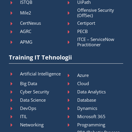
ISTQB
UiPath
Offensive Security
Mile2
(OffSec)
CertNexus
Certiport
AGRC
PECB
ITCE – ServiceNow
APMG
Practitioner
Training IT Tehnologii
Artificial Intelligence
Azure
Big Data
Cloud
Cyber Security
Data Analytics
Data Science
Database
DevOps
Dynamics
ITIL
Microsoft 365
Networking
Programming