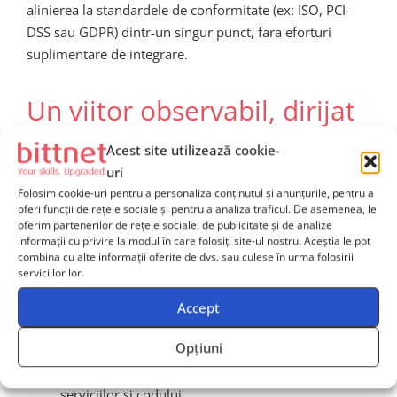
alinierea la standardele de conformitate (ex: ISO, PCI-
DSS sau GDPR) dintr-un singur punct, fara eforturi
suplimentare de integrare.
Un viitor observabil, dirijat
de AI
Acest site utilizează cookie-
uri
Folosim cookie-uri pentru a personaliza conținutul și anunțurile, pentru a
Pe masura ce inteligenta artificiala devine din ce in ce
oferi funcții de rețele sociale și pentru a analiza traficul. De asemenea, le
mai avansata si integrata in tool-urile de observabilitate,
oferim partenerilor de rețele sociale, de publicitate și de analize
parteneriatul New Relic – Azure anticipeaza tendintele
informații cu privire la modul în care folosiți site-ul nostru. Aceștia le pot
combina cu alte informații oferite de dvs. sau culese în urma folosirii
operationale ale viitorului. Prin adoptarea acestor
serviciilor lor.
solutii, organizatiile pot obtine:
Accept
Reducerea drastica a timpului de diagnosticare si
restaurare
Opțiuni
Vizibilitate end-to-end asupra infrastructurii,
serviciilor si codului