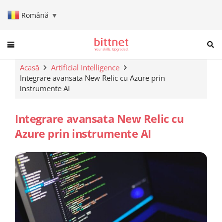
Română
▼
When autocomplete results are a
Acasă
Artificial Intelligence
Integrare avansata New Relic cu Azure prin
instrumente AI
Integrare avansata New Relic cu
Azure prin instrumente AI