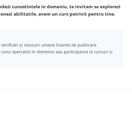
undezi cunostintele in domeniu, te invitam sa explorezi
ionezi abilitatile, avem un curs potrivit pentru tine.
 verificări și revizuiri umane înainte de publicare.
a unui specialist în domeniu sau participarea la cursuri și