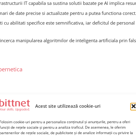
rastructurii IT capabila sa sustina solutii bazate pe AI implica resu
ri de date precise si actualizate pentru a putea functiona corect. 
i cu abilitati specifice este semnificativa, iar deficitul de personal
incerca manipularea algoritmilor de inteligenta artificiala prin fal
bernetica
 in scopuri malitioase, devine o unealta extrem de periculoasa in e
Acest site utilizează cookie-uri
l AI, atacatorii pot realiza strategii sofisticate, personalizate, a
Folosim cookie-uri pentru a personaliza conținutul și anunțurile, pentru a oferi
 materiale video si audio false, foarte realiste, prin intermediul A
funcții de rețele sociale și pentru a analiza traficul. De asemenea, le oferim
partenerilor de rețele sociale, de publicitate și de analize informații cu privire la