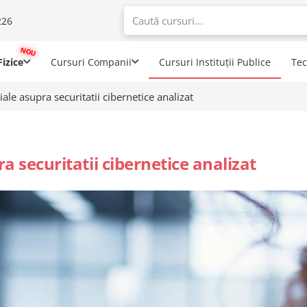
226
When autoco
izice
Cursuri Companii
Cursuri Instituții Publice
Te
ciale asupra securitatii cibernetice analizat
ra securitatii cibernetice analizat