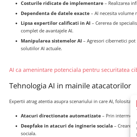
Costurile ridicate de implementare
– Realizarea inf
Dependenta de datele exacte
– AI necesita volume ma
Lipsa expertilor calificati in AI
– Cererea de specialist
complet de avantajele AI.
Manipularea sistemelor AI
– Agresori cibernetici pot 
solutiilor AI actuale.
AI ca amenintare potenciala pentru securitatea ci
Tehnologia AI in mainile atacatorilor
Expertii atrag atentia asupra scenariului in care AI, folosita
Atacuri directionate automatizate
– Prin intermediu
Deepfake in atacuri de inginerie sociala
– Crearea de
sociala.