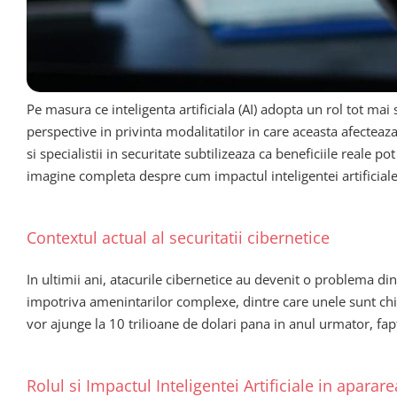
Pe masura ce inteligenta artificiala (AI) adopta un rol tot mai
perspective in privinta modalitatilor in care aceasta afecteaza
si specialistii in securitate subtilizeaza ca beneficiile reale 
imagine completa despre cum impactul inteligentei artificiale 
Contextul actual al securitatii cibernetice
In ultimii ani, atacurile cibernetice au devenit o problema din 
impotriva amenintarilor complexe, dintre care unele sunt chiar
vor ajunge la 10 trilioane de dolari pana in anul urmator, fa
Rolul si Impactul Inteligentei Artificiale in aparar