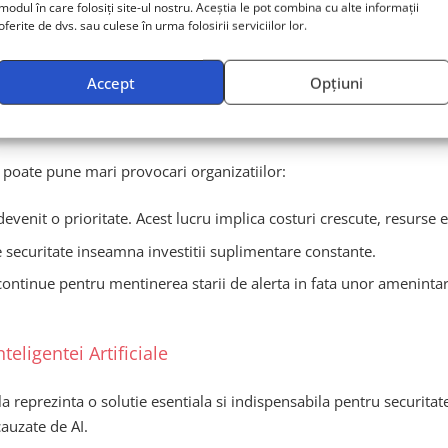
modul în care folosiți site-ul nostru. Aceștia le pot combina cu alte informații
a artificiala poate fi utilizata de raufacatori pentru a analiza rapid
oferite de dvs. sau culese în urma folosirii serviciilor lor.
Accept
Opțiuni
ate pe AI
la poate pune mari provocari organizatiilor:
venit o prioritate. Acest lucru implica costuri crescute, resurse e
 securitate inseamna investitii suplimentare constante.
 continue pentru mentinerea starii de alerta in fata unor ameninta
teligentei Artificiale
la reprezinta o solutie esentiala si indispensabila pentru securitat
cauzate de AI.