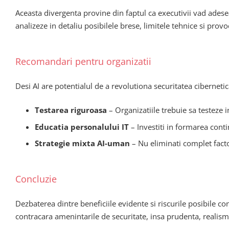
Aceasta divergenta provine din faptul ca executivii vad adesea 
analizeze in detaliu posibilele brese, limitele tehnice si prov
Recomandari pentru organizatii
Desi AI are potentialul de a revolutiona securitatea cibernetic
Testarea riguroasa
– Organizatiile trebuie sa testeze i
Educatia personalului IT
– Investiti in formarea continu
Strategie mixta AI-uman
– Nu eliminati complet facto
Concluzie
Dezbaterea dintre beneficiile evidente si riscurile posibile co
contracara amenintarile de securitate, insa prudenta, realism