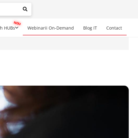
mplete results are available use up and down arrows to review a
ch HUBs
Webinarii On-Demand
Blog IT
Contact