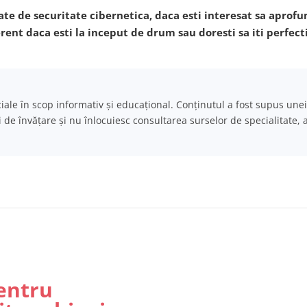
gate de securitate cibernetica, daca esti interesat sa aprof
erent daca esti la inceput de drum sau doresti sa iti perfect
iciale în scop informativ și educațional. Conținutul a fost supus unei
i de învățare și nu înlocuiesc consultarea surselor de specialitate, 
entru