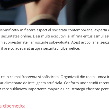
 semnificativ in fiecare aspect al societatii contemporane, expertii
 securitatea online. Desi multi executivi isi afirma entuziasmul asu
pot fi supraestimate, iar riscurile subevaluate. Acest articol analiz
il are cu adevarat asupra securitatii cibernetice.
ce in ce mai frecventa si sofisticata. Organizatii din toata lumea i
 alimentate de inteligenta artificiala. Conform unor studii recent
pt care subliniaza importanta majora a unei strategii eficiente pen
ea cibernetica