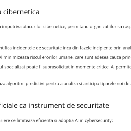
a cibernetica
ta impotriva atacurilor cibernetice, permitand organizatiilor sa ra
ntifica incidentele de securitate inca din fazele incipiente prin an
AI minimizeaza riscul erorilor umane, care sunt adesea cauza princ
l specializat poate fi suprasolicitat in momente critice. AI permi
zeaza algoritmi predictivi pentru a analiza si anticipa tiparele noi d
ificiale ca instrument de securitate
riere ce limiteaza eficienta si adoptia AI in cybersecurity: