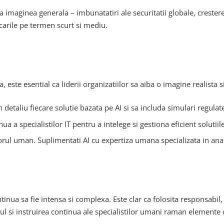
imaginea generala – imbunatatiri ale securitatii globale, cresterea
ocarile pe termen scurt si mediu.
a, este esential ca liderii organizatiilor sa aiba o imagine realista
n detaliu fiecare solutie bazata pe AI si sa includa simulari regulat
a a specialistilor IT pentru a intelege si gestiona eficient solutiile 
rul uman. Suplimentati AI cu expertiza umana specializata in anali
ntinua sa fie intensa si complexa. Este clar ca folosita responsabil
ul si instruirea continua ale specialistilor umani raman elemente 