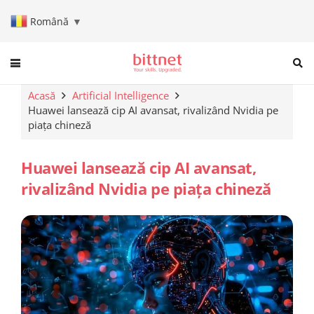
Română
▼
When autocomplete results are a
Acasă
Artificial Intelligence
Huawei lansează cip AI avansat, rivalizând Nvidia pe
piața chineză
Huawei lansează cip AI avansat,
rivalizând Nvidia pe piața chineză