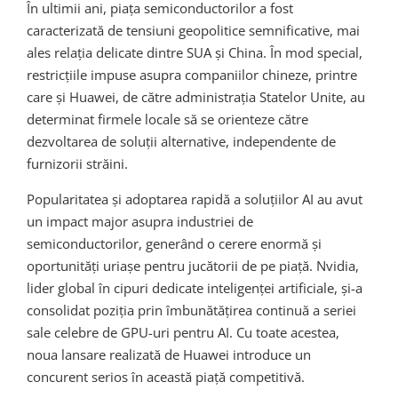
În ultimii ani, piața semiconductorilor a fost
caracterizată de tensiuni geopolitice semnificative, mai
ales relația delicate dintre SUA și China. În mod special,
restricțiile impuse asupra companiilor chineze, printre
care și Huawei, de către administrația Statelor Unite, au
determinat firmele locale să se orienteze către
dezvoltarea de soluții alternative, independente de
furnizorii străini.
Popularitatea și adoptarea rapidă a soluțiilor AI au avut
un impact major asupra industriei de
semiconductorilor, generând o cerere enormă și
oportunități uriașe pentru jucătorii de pe piață. Nvidia,
lider global în cipuri dedicate inteligenței artificiale, și-a
consolidat poziția prin îmbunătățirea continuă a seriei
sale celebre de GPU-uri pentru AI. Cu toate acestea,
noua lansare realizată de Huawei introduce un
concurent serios în această piață competitivă.