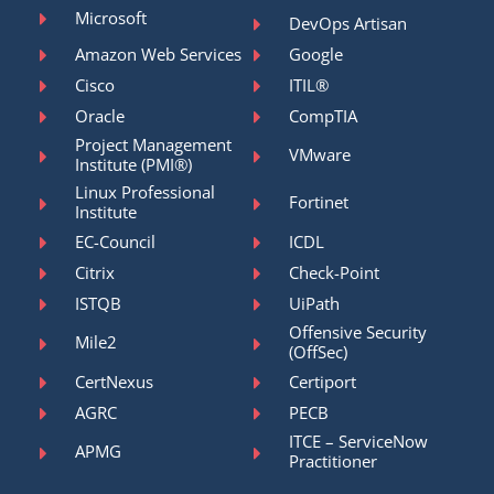
Microsoft
DevOps Artisan
Amazon Web Services
Google
Cisco
ITIL®
Oracle
CompTIA
Project Management
VMware
Institute (PMI®)
Linux Professional
Fortinet
Institute
EC-Council
ICDL
Citrix
Check-Point
ISTQB
UiPath
Offensive Security
Mile2
(OffSec)
CertNexus
Certiport
AGRC
PECB
ITCE – ServiceNow
APMG
Practitioner