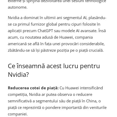
externe și sprijină dezvoltarea unei sesiuni tehnologice
autonome.
Nvidia a dominat în ultimii ani segmentul AI, plasându-
se ca primul furnizor global pentru cipuri folosite în
aplicații precum ChatGPT sau modele AI avansate. Însă
acum, cu noutatea adusă de Huawei, compania
americană se află în fața unei provocări considerabile,
zbătându-se să își păstreze poziția pe o piață crucială.
Ce înseamnă acest lucru pentru
Nvidia?
Reducerea cotei de piață:
Cu Huawei intensificând
competiția, Nvidia ar putea observa o reducere
semnificativă a segmentului său de piață în China, o
piață ce reprezintă o pondere importantă din veniturile
companiei.