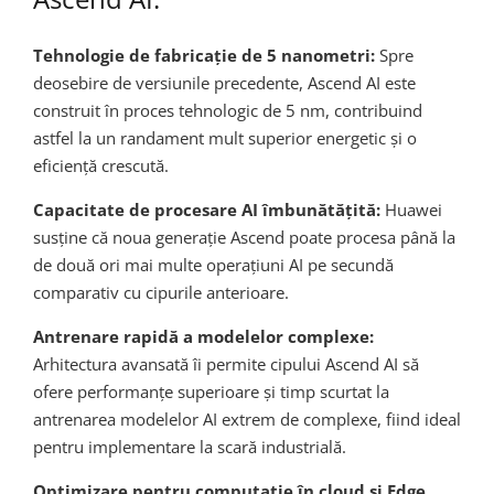
Tehnologie de fabricație de 5 nanometri:
Spre
deosebire de versiunile precedente, Ascend AI este
construit în proces tehnologic de 5 nm, contribuind
astfel la un randament mult superior energetic și o
eficiență crescută.
Capacitate de procesare AI îmbunătățită:
Huawei
susține că noua generație Ascend poate procesa până la
de două ori mai multe operațiuni AI pe secundă
comparativ cu cipurile anterioare.
Antrenare rapidă a modelelor complexe:
Arhitectura avansată îi permite cipului Ascend AI să
ofere performanțe superioare și timp scurtat la
antrenarea modelelor AI extrem de complexe, fiind ideal
pentru implementare la scară industrială.
Optimizare pentru computație în cloud și Edge