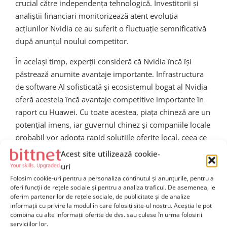
crucial către independența tehnologică. Investitorii și
analiștii financiari monitorizează atent evoluția
acțiunilor Nvidia ce au suferit o fluctuație semnificativă
după anunțul noului competitor.
În același timp, experții consideră că Nvidia încă își
păstrează anumite avantaje importante. Infrastructura
de software AI sofisticată și ecosistemul bogat al Nvidia
oferă acesteia încă avantaje competitive importante în
raport cu Huawei. Cu toate acestea, piața chineză are un
potențial imens, iar guvernul chinez și companiile locale
probabil vor adopta rapid soluțiile oferite local, ceea ce
ar putea însemna o creștere a adopției cipului Huawei.
Acest site utilizează cookie-
uri
Concluzie și perspective
Folosim cookie-uri pentru a personaliza conținutul și anunțurile, pentru a
oferi funcții de rețele sociale și pentru a analiza traficul. De asemenea, le
oferim partenerilor de rețele sociale, de publicitate și de analize
viitoare
informații cu privire la modul în care folosiți site-ul nostru. Aceștia le pot
combina cu alte informații oferite de dvs. sau culese în urma folosirii
serviciilor lor.