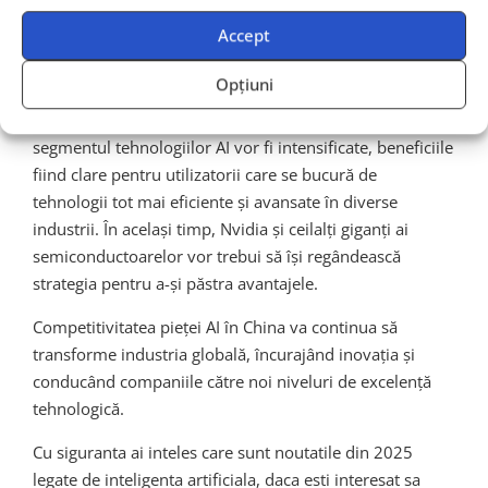
Lansarea de către Huawei a cipului Ascend AI este o
Accept
schimbare importantă și care marchează o evoluție
majoră în lupta pentru supremație tehnologică și
Opțiuni
economică dintre SUA și China. Înainte de toate, această
evoluție înseamnă că inovația și competiția pe
segmentul tehnologiilor AI vor fi intensificate, beneficiile
fiind clare pentru utilizatorii care se bucură de
tehnologii tot mai eficiente și avansate în diverse
industrii. În același timp, Nvidia și ceilalți giganți ai
semiconductoarelor vor trebui să își regândească
strategia pentru a-și păstra avantajele.
Competitivitatea pieței AI în China va continua să
transforme industria globală, încurajând inovația și
conducând companiile către noi niveluri de excelență
tehnologică.
Cu siguranta ai inteles care sunt noutatile din 2025
legate de inteligenta artificiala, daca esti interesat sa