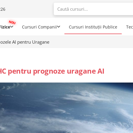
226
When autoco
izice
Cursuri Companii
Cursuri Instituții Publice
Te
ozele AI pentru Uragane
C pentru prognoze uragane AI