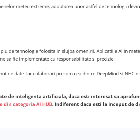
nomenelor meteo extreme, adoptarea unor astfel de tehnologii devine
u de tehnologie folosita in slujba omenirii. Aplicatiile AI in mete
me sa fie implementate cu responsabilitate si precizie.
stinut de date. Iar colaborari precum cea dintre DeepMind si NHC ne
ate de inteligenta artificiala, daca esti interesat sa aprof
le din categoria AI HUB
. Indiferent daca esti la inceput de d