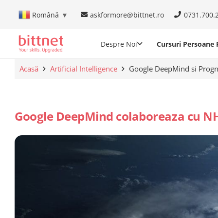
askformore@bittnet.ro
0731.700.
Română
▼
Despre Noi
Cursuri Persoane F
Acasă
Artificial Intelligence
Google DeepMind si Progn
Google DeepMind colaboreaza cu NH