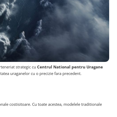
teneriat strategic cu
Centrul National pentru Uragane
sitatea uraganelor cu o precizie fara precedent.
le costisitoare. Cu toate acestea, modelele traditionale