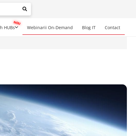
mplete results are available use up and down arrows to review a
ch HUBs
Webinarii On-Demand
Blog IT
Contact