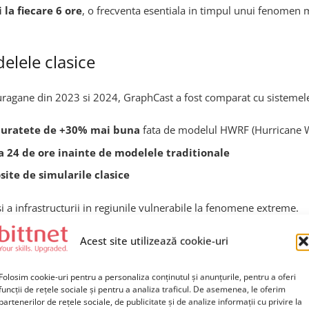
 la fiecare 6 ore
, o frecventa esentiala in timpul unui fenomen 
lele clasice
e uragane din 2023 si 2024, GraphCast a fost comparat cu sistemel
 acuratete de +30% mai buna
fata de modelul HWRF (Hurricane W
la 24 de ore inainte de modelele traditionale
site de simularile clasice
si a infrastructurii in regiunile vulnerabile la fenomene extreme.
Acest site utilizează cookie-uri
Folosim cookie-uri pentru a personaliza conținutul și anunțurile, pentru a oferi
tratiei Nationale Oceanice si Atmosferice (NOAA)
, este aut
funcții de rețele sociale și pentru a analiza traficul. De asemenea, le oferim
partenerilor de rețele sociale, de publicitate și de analize informații cu privire la
laborarea cu Google DeepMind, NHC isi propune sa: