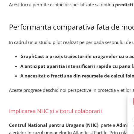
Acest lucru permite echipelor specializate sa obtina
predictii
Performanta comparativa fata de mode
In cadrul unui studiu pilot realizat pe perioada sezonului d
GraphCast a prezis traiectoriile uraganelor cu o
A anticipat aparitia intensificarii rapide cu pana 
A necesitat o fractiune din resursele de calcul folo
Aceste progrese deschid noi perspective in protectia vietilor 
Implicarea NHC si viitorul colaborarii
Centrul National pentru Uragane (NHC)
, parte a
Adminis
alertelor in cazul uraganelor in Atlantic si Pacific. Prin co