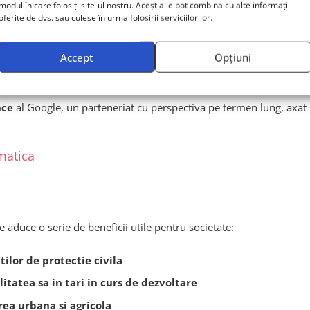
modul în care folosiți site-ul nostru. Aceștia le pot combina cu alte informații
oferite de dvs. sau culese în urma folosirii serviciilor lor.
rativ din 2025
le modelului AI in timp real
Accept
Opțiuni
i cicloanele din Pacificul de Vest
nce
al Google, un parteneriat cu perspectiva pe termen lung, axat pe a
imatica
 aduce o serie de beneficii utile pentru societate:
ilor de protectie civila
litatea sa in tari in curs de dezvoltare
rea urbana si agricola