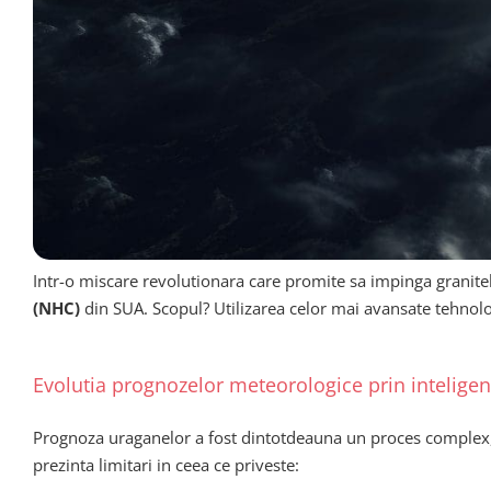
Intr-o miscare revolutionara care promite sa impinga granite
(NHC)
din SUA. Scopul? Utilizarea celor mai avansate tehnologii
Evolutia prognozelor meteorologice prin inteligent
Prognoza uraganelor a fost dintotdeauna un proces complex, 
prezinta limitari in ceea ce priveste: