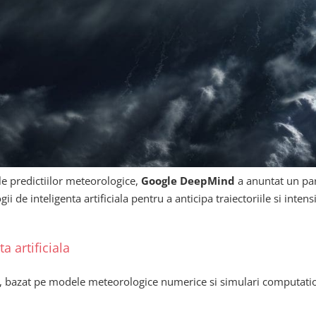
le predictiilor meteorologice,
Google DeepMind
a anuntat un par
 de inteligenta artificiala pentru a anticipa traiectoriile si inten
a artificiala
bazat pe modele meteorologice numerice si simulari computationa