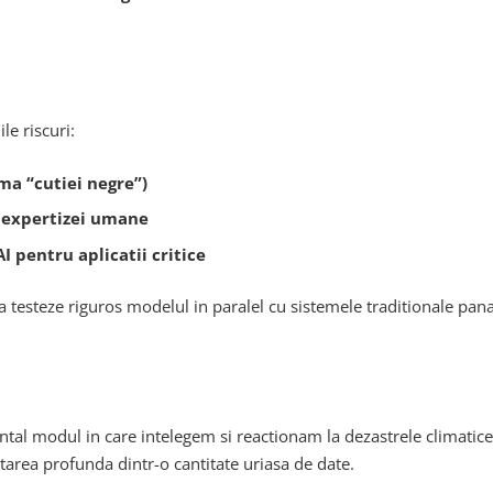
le riscuri:
ma “cutiei negre”)
 expertizei umane
I pentru aplicatii critice
 testeze riguros modelul in paralel cu sistemele traditionale pana
l modul in care intelegem si reactionam la dezastrele climatice. C
tarea profunda dintr-o cantitate uriasa de date.