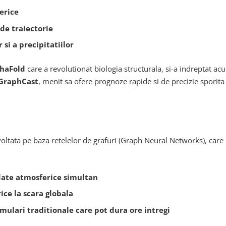
erice
de traiectorie
si a precipitatiilor
haFold
care a revolutionat biologia structurala, si-a indreptat a
GraphCast
, menit sa ofere prognoze rapide si de precizie sporita
oltata pe baza retelelor de grafuri (Graph Neural Networks), care
date atmosferice simultan
ce la scara globala
mulari traditionale care pot dura ore intregi