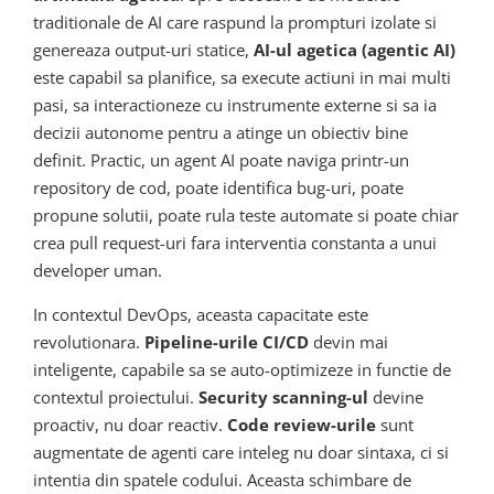
traditionale de AI care raspund la prompturi izolate si
genereaza output-uri statice,
AI-ul agetica (agentic AI)
este capabil sa planifice, sa execute actiuni in mai multi
pasi, sa interactioneze cu instrumente externe si sa ia
decizii autonome pentru a atinge un obiectiv bine
definit. Practic, un agent AI poate naviga printr-un
repository de cod, poate identifica bug-uri, poate
propune solutii, poate rula teste automate si poate chiar
crea pull request-uri fara interventia constanta a unui
developer uman.
In contextul DevOps, aceasta capacitate este
revolutionara.
Pipeline-urile CI/CD
devin mai
inteligente, capabile sa se auto-optimizeze in functie de
contextul proiectului.
Security scanning-ul
devine
proactiv, nu doar reactiv.
Code review-urile
sunt
augmentate de agenti care inteleg nu doar sintaxa, ci si
intentia din spatele codului. Aceasta schimbare de