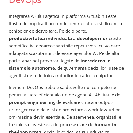
Integrarea AI-ului agetica in platforma GitLab nu este
lipsita de implicatii profunde pentru cultura si dinamica
echipelor de dezvoltare. Pe de o parte,
productivitatea individuala a developerilor
creste
semnificativ, deoarece sarcinile repetitive si cu valoare
adaugata scazuta sunt delegate agentilor AI. Pe de alta
parte, apar noi provocari legate de
increderea in
sistemele autonome
, de guvernanta deciziilor luate de
agenti si de redefinirea rolurilor in cadrul echipelor.
Inginerii DevOps trebuie sa dezvolte noi competente
pentru a lucra eficient alaturi de agenti AI. Abilitatile de
prompt engineering
, de evaluare critica a output-
urilor generate de AI si de proiectare a workflow-urilor
om-masina devin esentiale. De asemenea, organizatiile
trebuie sa investeasca in procese clare de
human-in-
the-loop
pentru deciziile critice, asigurindu-se ca