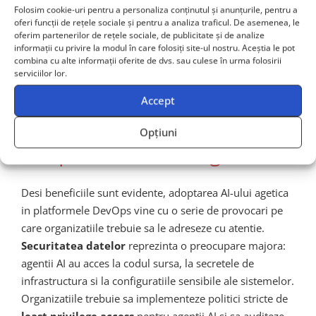
Folosim cookie-uri pentru a personaliza conținutul și anunțurile, pentru a
oferi funcții de rețele sociale și pentru a analiza traficul. De asemenea, le
Conformitate si auditabilitate imbunatatite:
oferim partenerilor de rețele sociale, de publicitate și de analize
Agentii AI genereaza automat documentatie, rapoarte de
informații cu privire la modul în care folosiți site-ul nostru. Aceștia le pot
conformitate si trasabilitati complete ale modificarilor,
combina cu alte informații oferite de dvs. sau culese în urma folosirii
serviciilor lor.
simplificind procesele de audit si certificare.
Accept
Provocari si consideratii in
Opțiuni
adoptarea AI-ului agetica
Desi beneficiile sunt evidente, adoptarea AI-ului agetica
in platformele DevOps vine cu o serie de provocari pe
care organizatiile trebuie sa le adreseze cu atentie.
Securitatea datelor
reprezinta o preocupare majora:
agentii AI au acces la codul sursa, la secretele de
infrastructura si la configuratiile sensibile ale sistemelor.
Organizatiile trebuie sa implementeze politici stricte de