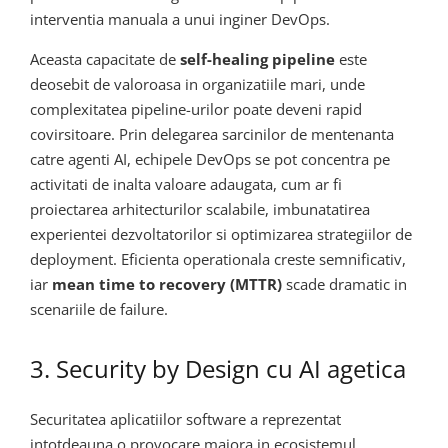
interventia manuala a unui inginer DevOps.
Aceasta capacitate de
self-healing pipeline
este
deosebit de valoroasa in organizatiile mari, unde
complexitatea pipeline-urilor poate deveni rapid
covirsitoare. Prin delegarea sarcinilor de mentenanta
catre agenti AI, echipele DevOps se pot concentra pe
activitati de inalta valoare adaugata, cum ar fi
proiectarea arhitecturilor scalabile, imbunatatirea
experientei dezvoltatorilor si optimizarea strategiilor de
deployment. Eficienta operationala creste semnificativ,
iar
mean time to recovery (MTTR)
scade dramatic in
scenariile de failure.
3. Security by Design cu AI agetica
Securitatea aplicatiilor software a reprezentat
intotdeauna o provocare majora in ecosistemul