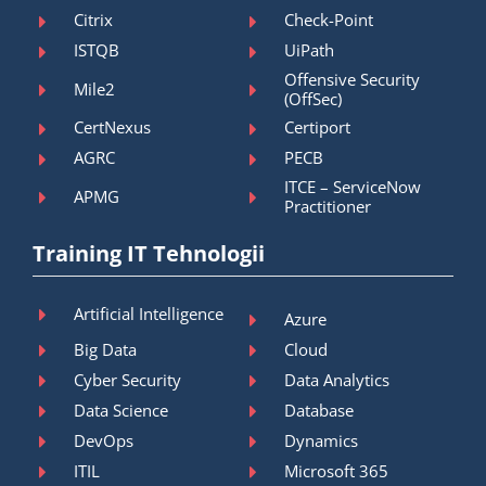
Citrix
Check-Point
ISTQB
UiPath
Offensive Security
Mile2
(OffSec)
CertNexus
Certiport
AGRC
PECB
ITCE – ServiceNow
APMG
Practitioner
Training IT Tehnologii
Artificial Intelligence
Azure
Big Data
Cloud
Cyber Security
Data Analytics
Data Science
Database
DevOps
Dynamics
ITIL
Microsoft 365