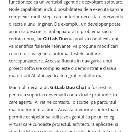
functioneze ca un veritabil agent de dezvoltare software.
Noile capabilitati includ posibilitatea de a executa sarcini
complexe, multi-step, care anterior necesitau interventia
directa a unui inginer. De exemplu, un developer poate
acum sa descrie in limbaj natural o problema sau o
cerinta noua, iar
GitLab Duo
va analiza codul existent,
va identifica fisierele relevante, va propune modificari
concrete si va genera automat testele unitare
corespunzatoare. Aceasta fluenta in navigarea unui
proiect software complex este o demonstratie clara a
maturitatii AI-ului agetica integrat in platforma.
Mai mult decat atat,
GitLab Duo Chat
a fost extins
pentru a suporta conversatii contextuale profunde, in
care agentul AI retine contextul discutiei pe parcursul
mai multor interactiuni. Aceasta memorie contextuala
permite echipelor sa utilizeze agentul ca pe un coleg
virtual care cunoaste proiectul, arhitectura aplicatiei si
standardele de coding ale organizatiei. Rezultatul este o