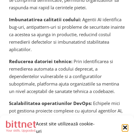
raspunda mai rapid la cerintele pietei.
Imbunatatirea calitatii codului:
Agentii AI identifica
bug-uri, antipattern-uri si probleme de securitate inainte
ca acestea sa ajunga in productie, reducind costul
remedierii defectelor si imbunatatind stabilitatea
aplicatiilor.
Reducerea datoriei tehnice:
Prin identificarea si
remedierea automata a codului deprecat, a
dependentelor vulnerabile si a configuratiilor
suboptimale, platforma ajuta organizatiile sa mentina
un nivel acceptabil de sanatate tehnica a codebazei.
Scalabilitatea operatiunilor DevOps:
Echipele mici
pot gestiona proiecte complexe cu ajutorul agentilor AI,
eliminind necesitatea cresterii proportionale a
Acest site utilizează cookie-
numarului de ingineri pe masura ce complexitatea
uri
proiectelor creste.