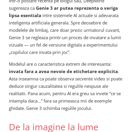
Intr-o postare recenta pe blogul sau, DeepMind
sugereaza ca
Genie 3 ar putea reprezenta o veriga
lipsa esentiala
intre sistemele AI actuale si adevarata
inteligenta artificiala generala. Spre deosebire de
modelele de limbaj, care doar prezic urmatorul cuvant,
Genie 3 se regleaza printr-un proces de invatare a lumii
vizuale — un fel de versiune digitala a experimentului
„copilului care invata prin joc”.
Modelul are o caracteristica extrem de interesanta:
invata fara a avea nevoie de etichetare explicita
.
Asta inseamna ca poate observa secvente video si poate
deduce singur cauzalitatea si regulile nespuse ale
realitatii. Pana acum, pentru AI era greu sa invete “ce se
intampla daca…” fara sa primeasca mii de exemple
ghidate. Genie 3 schimba regulile jocului.
De la imagine la lume