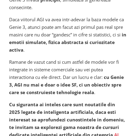
consecinte.
Daca viitorul AGI va avea intr-adevar la baza modele ca
Genie 3, atunci poate am facut azi primul pas real spre
masini care nu doar “gandesc” in cifre si statistici, ci si
in
emotii simulate, fizica abstracta si curiozitate
activa
.
Ramane de vazut cand si cum astfel de modele vor fi
integrate in sisteme comerciale sau vei putea
interactiona cu ele direct. Dar un lucru e clar:
cu Genie
3, AGI nu mai e doar o idee SF, ci un obiectiv spre
care se construieste tehnologie reala
.
Cu siguranta ai inteles care sunt noutatile din
2025 legate de inteligenta artificiala, daca esti
interesat sa aprofundezi cunostintele in domeniu,
te invitam sa explorezi gama noastra de cursuri
dedicate inteligentei artificiale din categoria
AI