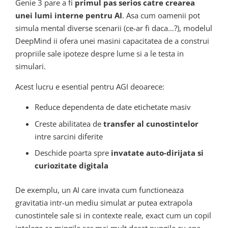
Genie 3 pare a fi
primul pas serios catre crearea
unei lumi interne pentru AI
. Asa cum oamenii pot
simula mental diverse scenarii (ce-ar fi daca…?), modelul
DeepMind ii ofera unei masini capacitatea de a construi
propriile sale ipoteze despre lume si a le testa in
simulari.
Acest lucru e esential pentru AGI deoarece:
Reduce dependenta de date etichetate masiv
Creste abilitatea de
transfer al cunostintelor
intre sarcini diferite
Deschide poarta spre
invatate auto-dirijata si
curiozitate digitala
De exemplu, un AI care invata cum functioneaza
gravitatia intr-un mediu simulat ar putea extrapola
cunostintele sale si in contexte reale, exact cum un copil
intelege ca mingile sar mai mult decat pungile cu apa.