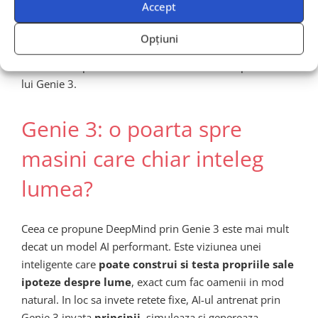
Accept
Cu toate acestea, modelul este open source pentru
Opțiuni
comunitatea de cercetare, iar DeepMind incurajeaza
colaborarea pentru rafinarea si extinderea capabilitatilor
lui Genie 3.
Genie 3: o poarta spre
masini care chiar inteleg
lumea?
Ceea ce propune DeepMind prin Genie 3 este mai mult
decat un model AI performant. Este viziunea unei
inteligente care
poate construi si testa propriile sale
ipoteze despre lume
, exact cum fac oamenii in mod
natural. In loc sa invete retete fixe, AI-ul antrenat prin
Genie 3 invata
principii
, simuleaza si genereaza