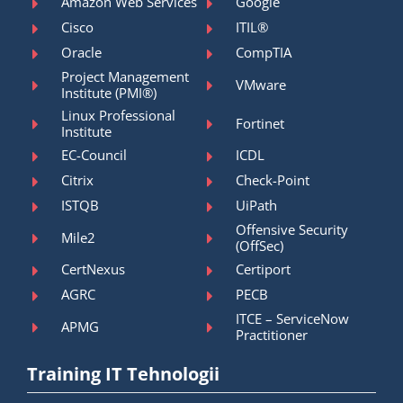
Amazon Web Services
Google
Cisco
ITIL®
Oracle
CompTIA
Project Management
VMware
Institute (PMI®)
Linux Professional
Fortinet
Institute
EC-Council
ICDL
Citrix
Check-Point
ISTQB
UiPath
Offensive Security
Mile2
(OffSec)
CertNexus
Certiport
AGRC
PECB
ITCE – ServiceNow
APMG
Practitioner
Training IT Tehnologii