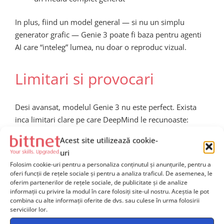
In plus, fiind un model general — si nu un simplu
generator grafic — Genie 3 poate fi baza pentru agenti
AI care “inteleg” lumea, nu doar o reproduc vizual.
Limitari si provocari
Desi avansat, modelul Genie 3 nu este perfect. Exista
inca limitari clare pe care DeepMind le recunoaste:
Rezolutie video limitata
– simularile generate
Acest site utilizează cookie-
nu sunt inca la nivel fotorealist
uri
Folosim cookie-uri pentru a personaliza conținutul și anunțurile, pentru a
Fidelitate fizica redusa
– lumea simulata este
oferi funcții de rețele sociale și pentru a analiza traficul. De asemenea, le
plauzibila, dar nu perfect precisa
oferim partenerilor de rețele sociale, de publicitate și de analize
informații cu privire la modul în care folosiți site-ul nostru. Aceștia le pot
Incapacitatea de a invata in timp real
–
combina cu alte informații oferite de dvs. sau culese în urma folosirii
simularile nu permit inca actualizari dinamice ale
serviciilor lor.
mediului in timpul interactiunii