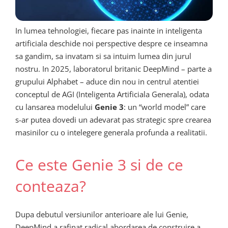
In lumea tehnologiei, fiecare pas inainte in inteligenta
artificiala deschide noi perspective despre ce inseamna
sa gandim, sa invatam si sa intuim lumea din jurul
nostru. In 2025, laboratorul britanic DeepMind – parte a
grupului Alphabet – aduce din nou in centrul atentiei
conceptul de AGI (Inteligenta Artificiala Generala), odata
cu lansarea modelului
Genie 3
: un “world model” care
s-ar putea dovedi un adevarat pas strategic spre crearea
masinilor cu o intelegere generala profunda a realitatii.
Ce este Genie 3 si de ce
conteaza?
Dupa debutul versiunilor anterioare ale lui Genie,
DeepMind a rafinat radical abordarea de construire a