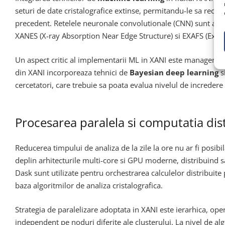
seturi de date cristalografice extinse, permitandu-le sa recuno
precedent. Retelele neuronale convolutionale (CNN) sunt aplic
XANES (X-ray Absorption Near Edge Structure) si EXAFS (Exten
Un aspect critic al implementarii ML in XANI este managementu
din XANI incorporeaza tehnici de
Bayesian deep learning
s
cercetatori, care trebuie sa poata evalua nivelul de incredere 
Procesarea paralela si computatia dis
Reducerea timpului de analiza de la zile la ore nu ar fi posib
deplin arhitecturile multi-core si GPU moderne, distribuind 
Dask sunt utilizate pentru orchestrarea calculelor distribuite
baza algoritmilor de analiza cristalografica.
Strategia de paralelizare adoptata in XANI este ierarhica, oper
independent pe noduri diferite ale clusterului. La nivel de a