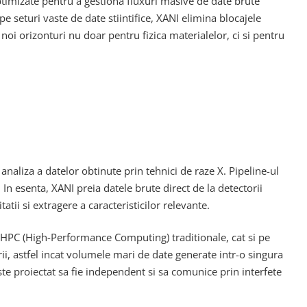
ptimizate pentru a gestiona fluxuri masive de date brute
 seturi vaste de date stiintifice, XANI elimina blocajele
noi orizonturi nu doar pentru fizica materialelor, ci si pentru
naliza a datelor obtinute prin tehnici de raze X. Pipeline-ul
In esenta, XANI preia datele brute direct de la detectorii
tii si extragere a caracteristicilor relevante.
i HPC (High-Performance Computing) traditionale, cat si pe
ii, astfel incat volumele mari de date generate intr-o singura
ste proiectat sa fie independent si sa comunice prin interfete