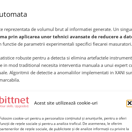
automata
ste reprezentata de volumul brut al informatiei generate. Un sing
ma prin aplicarea unor tehnici avansate de reducere a dat
 functie de parametrii experimentali specifici fiecarei masuratori
istice robuste pentru a detecta si elimina artefactele instrumenta
are in mod traditional necesita interventia manuala a unui expert 
le. Algoritmii de detectie a anomaliilor implementati in XANI su
emarcabila.
Acest site utilizează cookie-uri
ala in analiza cristalografica
Folosim cookie-uri pentru a personaliza conținutul și anunțurile, pentru a oferi
funcții de rețele sociale și pentru a analiza traficul. De asemenea, le oferim
partenerilor de rețele sociale, de publicitate și de analize informații cu privire la
prezinta unul dintre cele mai inovatoare aspecte ale acestei soluti