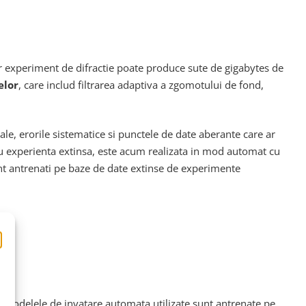
ur experiment de difractie poate produce sute de gigabytes de
elor
, care includ filtrarea adaptiva a zgomotului de fond,
.
le, erorile sistematice si punctele de date aberante care ar
cu experienta extinsa, este acum realizata in mod automat cu
nt antrenati pe baze de date extinse de experimente
i. Modelele de invatare automata utilizate sunt antrenate pe