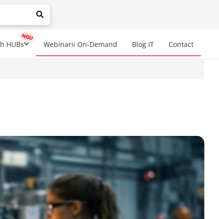
mplete results are available use up and down arrows to review a
ch HUBs
Webinarii On-Demand
Blog IT
Contact