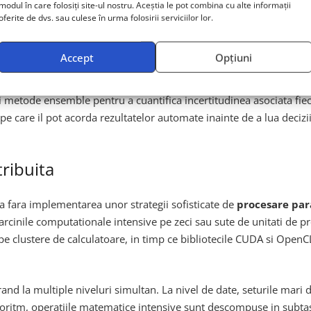
modul în care folosiți site-ul nostru. Aceștia le pot combina cu alte informații
asca pattern-uri structurale complexe si sa realizeze predictii pri
oferite de dvs. sau culese în urma folosirii serviciilor lor.
ate pentru analiza imaginilor de difractie, in timp ce modelele de
ded X-ray Absorption Fine Structure).
Accept
Opțiuni
l incertitudinii in predictii. Spre deosebire de abordari naive ca
i metode ensemble pentru a cuantifica incertitudinea asociata fieca
pe care il pot acorda rezultatelor automate inainte de a lua decizii 
tribuita
ila fara implementarea unor strategii sofisticate de
procesare par
sarcinile computationale intensive pe zeci sau sute de unitati d
 pe clustere de calculatoare, in timp ce bibliotecile CUDA si OpenC
and la multiple niveluri simultan. La nivel de date, seturile mari d
lgoritm, operatiile matematice intensive sunt descompuse in subta