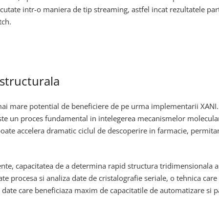
ecutate intr-o maniera de tip streaming, astfel incat rezultatele pa
tch.
 structurala
 mai mare potential de beneficiere de pe urma implementarii XANI. 
ste un proces fundamental in intelegerea mecanismelor moleculare
oate accelera dramatic ciclul de descoperire in farmacie, permitand
nte, capacitatea de a determina rapid structura tridimensionala a 
poate procesa si analiza date de cristalografie seriale, o tehnica c
date care beneficiaza maxim de capacitatile de automatizare si pa