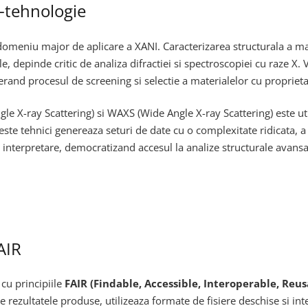
o-tehnologie
domeniu major de aplicare a XANI. Caracterizarea structurala a mat
e, depinde critic de analiza difractiei si spectroscopiei cu raze X.
nd procesul de screening si selectie a materialelor cu proprietati
e X-ray Scattering) si WAXS (Wide Angle X-ray Scattering) este uti
te tehnici genereaza seturi de date cu o complexitate ridicata, a c
 interpretare, democratizand accesul la analize structurale avans
AIR
cu principiile
FAIR (Findable, Accessible, Interoperable, Reus
ezultatele produse, utilizeaza formate de fisiere deschise si inter