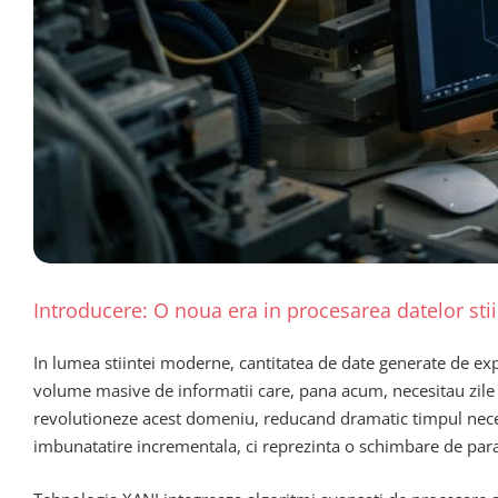
Introducere: O noua era in procesarea datelor stii
In lumea stiintei moderne, cantitatea de date generate de exp
volume masive de informatii care, pana acum, necesitau zile s
revolutioneze acest domeniu, reducand dramatic timpul necesar
imbunatatire incrementala, ci reprezinta o schimbare de para