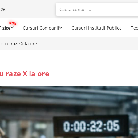
226
When autoco
izice
Cursuri Companii
Cursuri Instituții Publice
Te
r cu raze X la ore
u raze X la ore