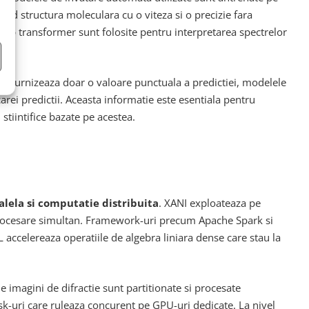
vind structura moleculara cu o viteza si o precizie fara
 tip transformer sunt folosite pentru interpretarea spectrelor
re furnizeaza doar o valoare punctuala a predictiei, modelele
rei predictii. Aceasta informatie este esentiala pentru
stiintifice bazate pe acestea.
alela si computatie distribuita
. XANI exploateaza pe
e procesare simultan. Framework-uri precum Apache Spark si
L accelereaza operatiile de algebra liniara dense care stau la
e imagini de difractie sunt partitionate si procesate
sk-uri care ruleaza concurent pe GPU-uri dedicate. La nivel