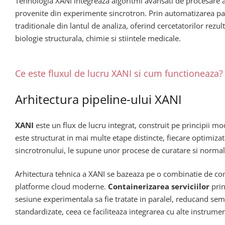
Tehnologia XANI integreaza algoritmi avansati de procesare a
provenite din experimente sincrotron. Prin automatizarea pasil
traditionale din lantul de analiza, oferind cercetatorilor rezu
biologie structurala, chimie si stiintele medicale.
Ce este fluxul de lucru XANI si cum functioneaza?
Arhitectura pipeline-ului XANI
XANI
este un flux de lucru integrat, construit pe principii m
este structurat in mai multe etape distincte, fiecare optimiza
sincrotronului, le supune unor procese de curatare si normaliza
Arhitectura tehnica a XANI se bazeaza pe o combinatie de com
platforme cloud moderne.
Containerizarea serviciilor
prin
sesiune experimentala sa fie tratate in paralel, reducand semn
standardizate, ceea ce faciliteaza integrarea cu alte instrument