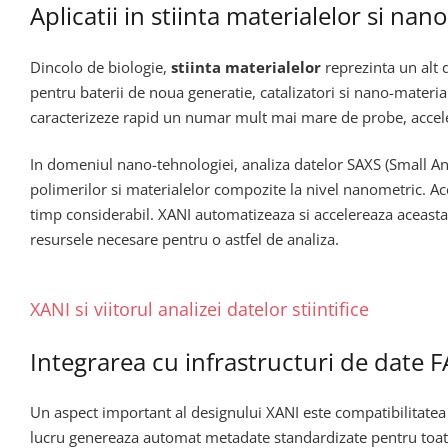
Aplicatii in stiinta materialelor si nan
Dincolo de biologie,
stiinta materialelor
reprezinta un alt 
pentru baterii de noua generatie, catalizatori si nano-material
caracterizeze rapid un numar mult mai mare de probe, accelera
In domeniul nano-tehnologiei, analiza datelor SAXS (Small Angl
polimerilor si materialelor compozite la nivel nanometric. Aces
timp considerabil. XANI automatizeaza si accelereaza aceasta
resursele necesare pentru o astfel de analiza.
XANI si viitorul analizei datelor stiintifice
Integrarea cu infrastructuri de date F
Un aspect important al designului XANI este compatibilitatea 
lucru genereaza automat metadate standardizate pentru toate r