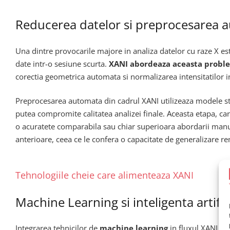
Reducerea datelor si preprocesarea 
Una dintre provocarile majore in analiza datelor cu raze X e
date intr-o sesiune scurta.
XANI abordeaza aceasta proble
corectia geometrica automata si normalizarea intensitatilor in
Preprocesarea automata din cadrul XANI utilizeaza modele stat
putea compromite calitatea analizei finale. Aceasta etapa, c
o acuratete comparabila sau chiar superioara abordarii manua
anterioare, ceea ce le confera o capacitate de generalizare r
Tehnologiile cheie care alimenteaza XANI
Machine Learning si inteligenta artifici
Integrarea tehnicilor de
machine learning
in fluxul XANI re