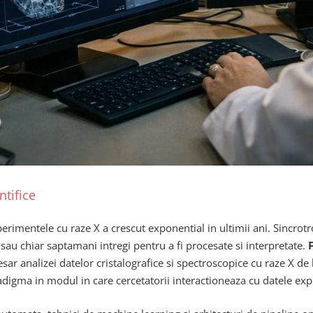
ntifice
erimentele cu raze X a crescut exponential in ultimii ani. Sincrotr
au chiar saptamani intregi pentru a fi procesate si interpretate.
 analizei datelor cristalografice si spectroscopice cu raze X de la
digma in modul in care cercetatorii interactioneaza cu datele exp