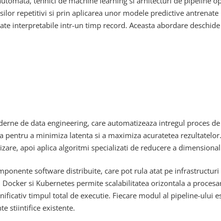
utomata, tehnici de machine learning si arhitecturi de pipeline o
or repetitivi si prin aplicarea unor modele predictive antrenate pe
ltate interpretabile intr-un timp record. Aceasta abordare deschide 
oderne de data engineering, care automatizeaza intregul proces de a
ta pentru a minimiza latenta si a maximiza acuratetea rezultatelor. 
re, apoi aplica algoritmi specializati de reducere a dimensionalita
ponente software distribuite, care pot rula atat pe infrastructur
 Docker si Kubernetes permite scalabilitatea orizontala a procesar
ificativ timpul total de executie. Fiecare modul al pipeline-ului e
e stiintifice existente.