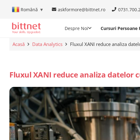
askformore@bittnet.ro
0731.700.
Română
▼
Despre Noi
Cursuri Persoane F
Acasă
Data Analytics
Fluxul XANI reduce analiza datelo
Fluxul XANI reduce analiza datelor c