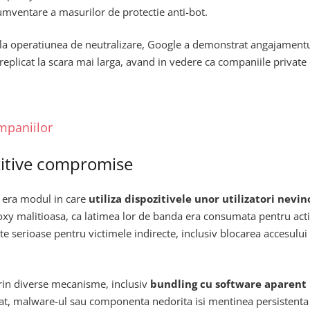
umventare a masurilor de protectie anti-bot.
va la operatiunea de neutralizare, Google a demonstrat angajament
eplicat la scara mai larga, avand in vedere ca companiile private d
ompaniilor
ozitive compromise
t era modul in care
utiliza dispozitivele unor utilizatori nevin
oxy malitioasa, ca latimea lor de banda era consumata pentru activit
te serioase pentru victimele indirecte, inclusiv blocarea accesului 
 prin diverse mecanisme, inclusiv
bundling cu software aparent 
lat, malware-ul sau componenta nedorita isi mentinea persistenta p