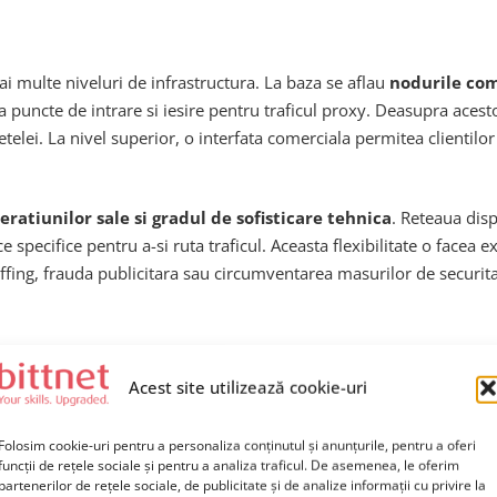
i multe niveluri de infrastructura. La baza se aflau
nodurile co
uncte de intrare si iesire pentru traficul proxy. Deasupra acesto
etelei. La nivel superior, o interfata comerciala permitea clientilo
eratiunilor sale si gradul de sofisticare tehnica
. Reteaua disp
fice specifice pentru a-si ruta traficul. Aceasta flexibilitate o fac
tuffing, frauda publicitara sau circumventarea masurilor de securit
Acest site utilizează cookie-uri
FBI
Folosim cookie-uri pentru a personaliza conținutul și anunțurile, pentru a oferi
ion)
a implicat o serie de tehnici avansate de analiza a infrastructur
funcții de rețele sociale și pentru a analiza traficul. De asemenea, le oferim
partenerilor de rețele sociale, de publicitate și de analize informații cu privire la
icare intre noduri si au colaborat cu furnizorii de servicii interne