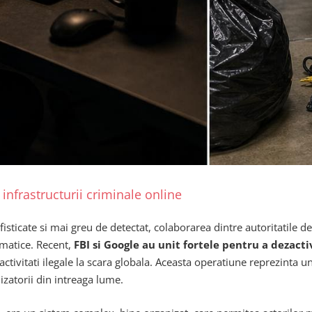
nfrastructurii criminale online
sticate si mai greu de detectat, colaborarea dintre autoritatile de 
rmatice. Recent,
FBI si Google au unit fortele pentru a dezac
ta activitati ilegale la scara globala. Aceasta operatiune reprezinta
lizatorii din intreaga lume.