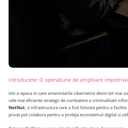
Introducere: O operatiune de amploare impotriva i
Intr-o epoca in care amenintarile cibernetice devin tot mai sofi
cele mai eficiente strategii de combatere a criminalitatii info
NetNut
, o infrastructura care a fost folosita pentru a facili
privat pot colabora pentru a proteja ecosistemul digital si uti