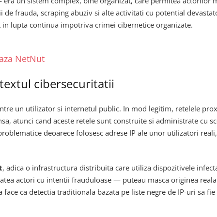
ra un sistem complex, bine organizat, care permitea actorilor mali
de frauda, scraping abuziv si alte activitati cu potential devastat
n lupta continua impotriva crimei cibernetice organizate.
eaza NetNut
ntextul cibersecuritatii
ntre un utilizator si internetul public. In mod legitim, retelele pr
Insa, atunci cand aceste retele sunt construite si administrate cu s
roblematice deoarece folosesc adrese IP ale unor utilizatori reali
t
, adica o infrastructura distribuita care utiliza dispozitivele infect
tatea actori cu intentii frauduloase — puteau masca originea reala a
 face ca detectia traditionala bazata pe liste negre de IP-uri sa fie 