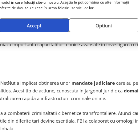
modul în care folosiți site-ul nostru. Aceștia le pot combina cu alte informații
ului
folosit pentru a recruta dispozitive in retea, ceea ce a permi
oferite de dvs. sau culese în urma folosirii serviciilor lor.
Accept
Opțiuni
ntelligence correlation
pentru a construi o imagine completa a i
ationali de aplicare a legii, investigatorii au reusit sa identifice 
iaza importanta capacitatilor tehnice avansate in investigarea c
i NetNut a implicat obtinerea unor
mandate judiciare
care au per
litios. Acest tip de actiune, cunoscuta in jargonul juridic ca
domai
ralizarea rapida a infrastructurii criminale online.
a combaterii criminaltatii cibernetice transfrontaliere. Atunci can
atile din diferite tari devine esentiala. FBI a colaborat cu omologi 
globala.