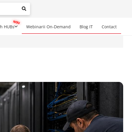
mplete results are available use up and down arrows to review a
ch HUBs
Webinarii On-Demand
Blog IT
Contact