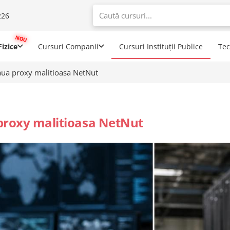
226
When autoco
izice
Cursuri Companii
Cursuri Instituții Publice
Te
eaua proxy malitioasa NetNut
 proxy malitioasa NetNut