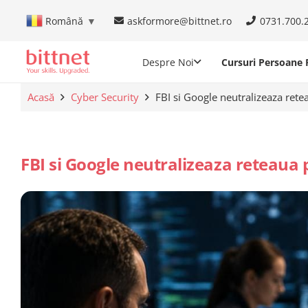
askformore@bittnet.ro
0731.700.
Română
▼
Despre Noi
Cursuri Persoane F
Acasă
Cyber Security
FBI si Google neutralizeaza ret
FBI si Google neutralizeaza reteaua