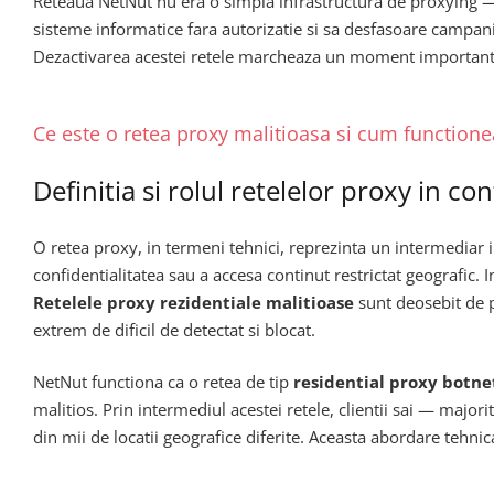
Reteaua NetNut nu era o simpla infrastructura de proxying — e
sisteme informatice fara autorizatie si sa desfasoare campanii 
Dezactivarea acestei retele marcheaza un moment important i
Ce este o retea proxy malitioasa si cum function
Definitia si rolul retelelor proxy in co
O retea proxy, in termeni tehnici, reprezinta un intermediar i
confidentialitatea sau a accesa continut restrictat geografic. 
Retelele proxy rezidentiale malitioase
sunt deosebit de p
extrem de dificil de detectat si blocat.
NetNut functiona ca o retea de tip
residential proxy botne
malitios. Prin intermediul acestei retele, clientii sai — majori
din mii de locatii geografice diferite. Aceasta abordare tehnica