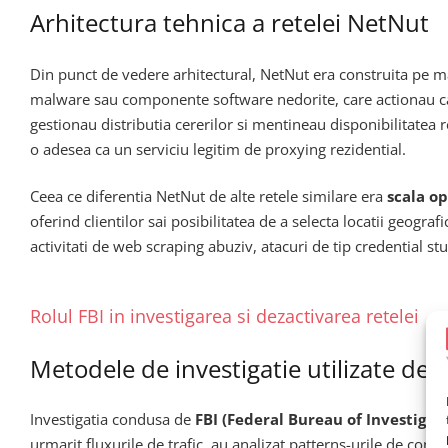
Arhitectura tehnica a retelei NetNut
Din punct de vedere arhitectural, NetNut era construita pe ma
malware sau componente software nedorite, care actionau ca p
gestionau distributia cererilor si mentineau disponibilitatea r
o adesea ca un serviciu legitim de proxying rezidential.
Ceea ce diferentia NetNut de alte retele similare era
scala op
oferind clientilor sai posibilitatea de a selecta locatii geogra
activitati de web scraping abuziv, atacuri de tip credential s
Rolul FBI in investigarea si dezactivarea retelei
Metodele de investigatie utilizate de 
Investigatia condusa de
FBI (Federal Bureau of Investigat
urmarit fluxurile de trafic, au analizat patterns-urile de comun