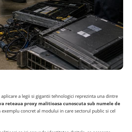
aplicare a legii si gigantii tehnologici reprezinta una dintre
tiva reteaua proxy malitioasa cunoscuta sub numele de
 un exemplu concret al modului in care sectorul public si cel