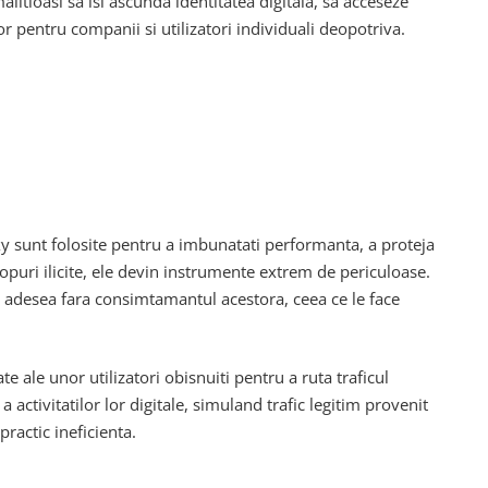
tioasi sa isi ascunda identitatea digitala, sa acceseze
or pentru companii si utilizatori individuali deopotriva.
oxy sunt folosite pentru a imbunatati performanta, a proteja
copuri ilicite, ele devin instrumente extrem de periculoase.
, adesea fara consimtamantul acestora, ceea ce le face
ate ale unor utilizatori obisnuiti pentru a ruta traficul
 activitatilor lor digitale, simuland trafic legitim provenit
practic ineficienta.