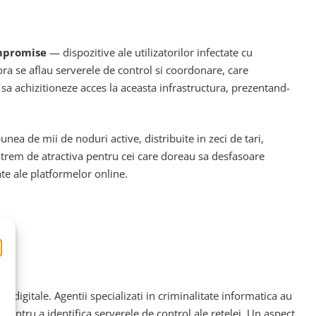
mpromise
— dispozitive ale utilizatorilor infectate cu
ra se aflau serverele de control si coordonare, care
r sa achizitioneze acces la aceasta infrastructura, prezentand-
unea de mii de noduri active, distribuite in zeci de tari,
ea extrem de atractiva pentru cei care doreau sa desfasoare
ate ale platformelor online.
ii digitale. Agentii specializati in criminalitate informatica au
t pentru a identifica serverele de control ale retelei. Un aspect