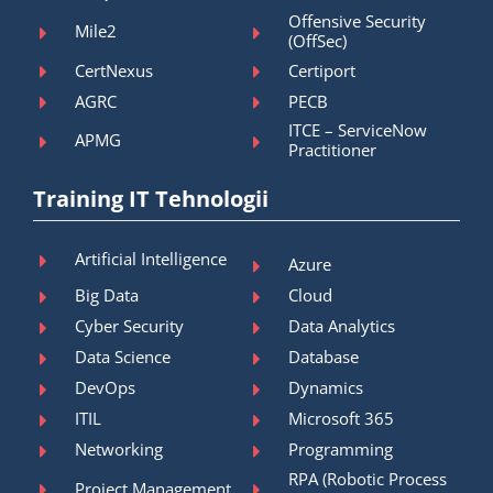
Offensive Security
Mile2
(OffSec)
CertNexus
Certiport
AGRC
PECB
ITCE – ServiceNow
APMG
Practitioner
Training IT Tehnologii
Artificial Intelligence
Azure
Big Data
Cloud
Cyber Security
Data Analytics
Data Science
Database
DevOps
Dynamics
ITIL
Microsoft 365
Networking
Programming
RPA (Robotic Process
Project Management