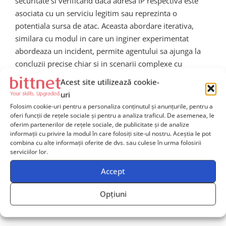
securitate si verificand daca adresa IP respectiva este
asociata cu un serviciu legitim sau reprezinta o
potentiala sursa de atac. Aceasta abordare iterativa,
similara cu modul in care un inginer experimentat
abordeaza un incident, permite agentului sa ajunga la
concluzii precise chiar si in scenarii complexe cu
multiple cauze potential contributive.
Acest site utilizează cookie-
uri
Un aspect remarcabil al acestei arhitecturi este
Folosim cookie-uri pentru a personaliza conținutul și anunțurile, pentru a
capacitatea agentului de a gestiona investigatii
oferi funcții de rețele sociale și pentru a analiza traficul. De asemenea, le
paralele
. In timp ce asteapta rezultatele unei interogari
oferim partenerilor de rețele sociale, de publicitate și de analize
Athena care poate dura cateva minute pentru seturi
informații cu privire la modul în care folosiți site-ul nostru. Aceștia le pot
combina cu alte informații oferite de dvs. sau culese în urma folosirii
mari de date, agentul poate initia alte verificari
serviciilor lor.
independente, reducand semnificativ timpul total al
Accept
investigatiei. Aceasta paralelizare inteligenta a actiunilor
este posibila datorita arhitecturii asincrone a Amazon
Opțiuni
Bedrock AgentCore si a capacitatii agentului de a
gestiona multiple fire de executie simultan.