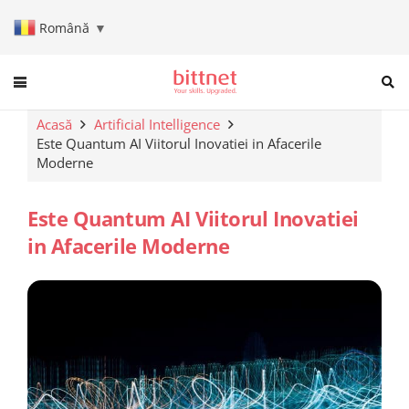
Română
▼
When autocomplete results are a
Acasă
Artificial Intelligence
Este Quantum AI Viitorul Inovatiei in Afacerile
Moderne
Este Quantum AI Viitorul Inovatiei
in Afacerile Moderne