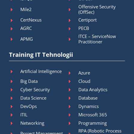
Offensive Security
Mile2
(OffSec)
CertNexus
Certiport
AGRC
PECB
ITCE – ServiceNow
APMG
Practitioner
Training IT Tehnologii
Artificial Intelligence
Azure
Big Data
Cloud
Cyber Security
Data Analytics
Data Science
Database
DevOps
Dynamics
ITIL
Microsoft 365
Networking
Programming
RPA (Robotic Process
Project Management