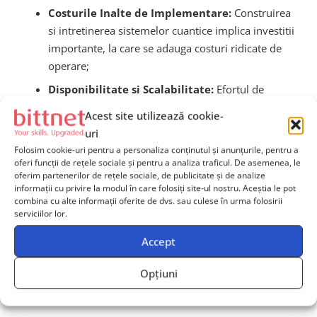
Costurile Inalte de Implementare:
Construirea
si intretinerea sistemelor cuantice implica investitii
importante, la care se adauga costuri ridicate de
operare;
Disponibilitate si Scalabilitate:
Efortul de
productie al calculatoarelor cuantice se afla inca
Acest site utilizează cookie-
intr-un stadiu experimental, existand provocari
uri
majore tehnice si comerciale in aceasta directie;
Folosim cookie-uri pentru a personaliza conținutul și anunțurile, pentru a
oferi funcții de rețele sociale și pentru a analiza traficul. De asemenea, le
Deficitul de Talente:
Tehnologiile din jurul
oferim partenerilor de rețele sociale, de publicitate și de analize
Quantum AI necesita competente avansate,
informații cu privire la modul în care folosiți site-ul nostru. Aceștia le pot
specialistii fiind relativ putini pe plan mondial;
combina cu alte informații oferite de dvs. sau culese în urma folosirii
serviciilor lor.
Securitate si Confidentialitate:
Quantum AI va
afecta paradigmele actuale de securitate
Accept
cibernetica, necesitand actualizari majore ale
Opțiuni
metodelor de protectie a datelor sensibile.