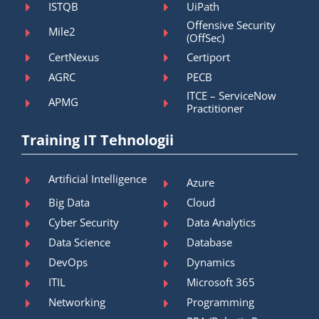
ISTQB
UiPath
Offensive Security
Mile2
(OffSec)
CertNexus
Certiport
AGRC
PECB
ITCE – ServiceNow
APMG
Practitioner
Training IT Tehnologii
Artificial Intelligence
Azure
Big Data
Cloud
Cyber Security
Data Analytics
Data Science
Database
DevOps
Dynamics
ITIL
Microsoft 365
Networking
Programming