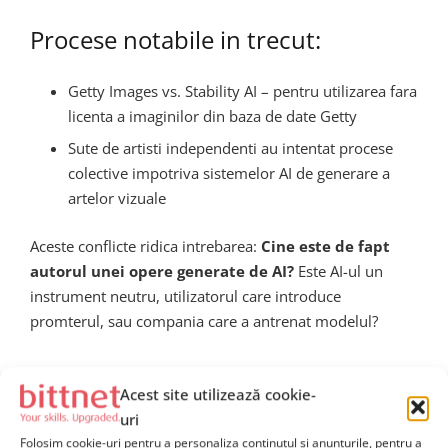
Procese notabile in trecut:
Getty Images vs. Stability AI – pentru utilizarea fara
licenta a imaginilor din baza de date Getty
Sute de artisti independenti au intentat procese
colective impotriva sistemelor AI de generare a
artelor vizuale
Aceste conflicte ridica intrebarea:
Cine este de fapt
autorul unei opere generate de AI?
Este AI-ul un
instrument neutru, utilizatorul care introduce
promterul, sau compania care a antrenat modelul?
Ce impact va avea pentru
Acest site utilizează cookie-
creatorii de continut, artisti
uri
Folosim cookie-uri pentru a personaliza conținutul și anunțurile, pentru a