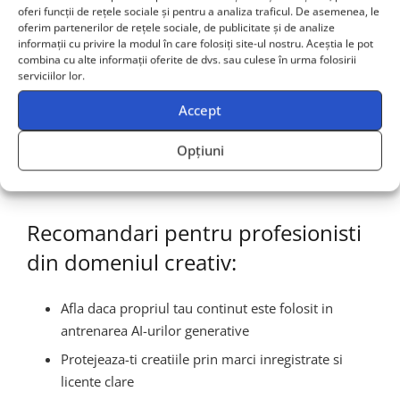
si dezvoltatori?
oferi funcții de rețele sociale și pentru a analiza traficul. De asemenea, le
oferim partenerilor de rețele sociale, de publicitate și de analize
informații cu privire la modul în care folosiți site-ul nostru. Aceștia le pot
combina cu alte informații oferite de dvs. sau culese în urma folosirii
Procesul Disney-Universal vs. Midjourney atrage atentia
serviciilor lor.
asupra faptului ca
AI-ul nu functioneaza in afara
Accept
legii
. Pentru artisti, scriitori si designeri, aceasta disputa
ofera un semnal de alarma in privinta modului in care
Opțiuni
creatiile lor pot fi reutilizate in moduri nesolicitate sau
chiar daunatoare.
Recomandari pentru profesionisti
din domeniul creativ:
Afla daca propriul tau continut este folosit in
antrenarea AI-urilor generative
Protejeaza-ti creatiile prin marci inregistrate si
licente clare