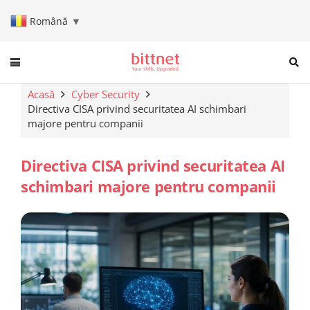
Română
▼
When autocomplete results are a
Acasă
Cyber Security
Directiva CISA privind securitatea AI schimbari
majore pentru companii
Directiva CISA privind securitatea AI
schimbari majore pentru companii