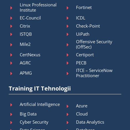
Linux Professional
Fortinet
Institute
EC-Council
ICDL
Citrix
Check-Point
ISTQB
UiPath
Offensive Security
Mile2
(OffSec)
CertNexus
Certiport
AGRC
PECB
ITCE – ServiceNow
APMG
Practitioner
Training IT Tehnologii
Artificial Intelligence
Azure
Big Data
Cloud
Cyber Security
Data Analytics