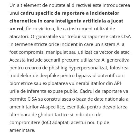
Un alt element de noutate al directivei este introducerea
unui
cadru specific de raportare a incidentelor
cibernetice in care inteligenta artificiala a jucat
un rol
, fie ca victima, fie ca instrument utilizat de
atacatori. Organizatiile vor trebui sa raporteze catre CISA
in termene stricte orice incident in care un sistem AI a
fost compromis, manipulat sau utilizat ca vector de atac.
Aceasta include scenarii precum: utilizarea AI generativa
pentru crearea de phishing hyperpersonalizat, folosirea
modelelor de deepfake pentru bypass-ul autentificarii
biometrice sau exploatarea vulnerabilitatilor din API-
urile de inferenta expuse public. Cadrul de raportare va
permite CISA sa construiasca o baza de date nationala a
amenintarilor AI-specifice, esentiala pentru dezvoltarea
ulterioara de ghiduri tactice si indicatori de
compromitere (IoC) adaptati acestui nou tip de
amenintare.