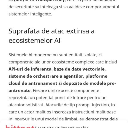
de securitate sa inteleaga si sa valideze comportamentul
sistemelor inteligente.
Suprafata de atac extinsa a
ecosistemelor AI
Sistemele AI moderne nu sunt entitati izolate, ci
componente ale unor ecosisteme complexe care includ
API-uri de inferenta, baze de date vectoriale,
sisteme de orchestrare a agentilor, platforme
cloud de antrenament si depozite de modele pre-
antrenate
. Fiecare dintre aceste componente
reprezinta un potential punct de intrare pentru un
atacator sofisticat. Atacurile de tip prompt injection, in
care un actor malitios insereaza instructiuni malitioase
in input-urile unui model de limbaj, au demonstrat deja
capacitatea de a subverti comportamentul intentionat al
Acest site utilizează cookie-