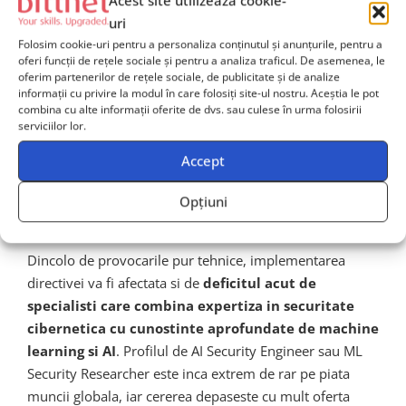
sistemelor AI, cu consecinte grave asupra
uri
confidentialitatii datelor si integritatii proceselor de
Folosim cookie-uri pentru a personaliza conținutul și anunțurile, pentru a
oferi funcții de rețele sociale și pentru a analiza traficul. De asemenea, le
afaceri. Directiva CISA va trebui sa adreseze aceasta
oferim partenerilor de rețele sociale, de publicitate și de analize
suprafata de atac extinsa prin cerinte specifice de
informații cu privire la modul în care folosiți site-ul nostru. Aceștia le pot
hardening al componentelor periferice ale
combina cu alte informații oferite de dvs. sau culese în urma folosirii
serviciilor lor.
ecosistemului AI
, nu doar al modelelor in sine.
Accept
Deficitul de specialisti in AI
Opțiuni
Security
Dincolo de provocarile pur tehnice, implementarea
directivei va fi afectata si de
deficitul acut de
specialisti care combina expertiza in securitate
cibernetica cu cunostinte aprofundate de machine
learning si AI
. Profilul de AI Security Engineer sau ML
Security Researcher este inca extrem de rar pe piata
muncii globala, iar cererea depaseste cu mult oferta