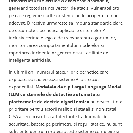
infrastructurile critice a accelerat dramatic
,
generand totodata noi vectori de atac si vulnerabilitati
pe care reglementarile existente nu le acopera in mod
adecvat. Directiva urmareste sa impuna standarde clare
de securitate cibernetica aplicabile sistemelor AI,
inclusiv cerintele legate de transparenta algoritmilor,
monitorizarea comportamentului modelelor si
raportarea incidentelor generate sau facilitate de
inteligenta artificiala.
In ultimii ani, numarul atacurilor cibernetice care
exploateaza sau vizeaza sisteme AI a crescut
exponential.
Modelele de tip Large Language Model
(LLM), sistemele de detectie automata si
platformele de decizie algoritemica
au devenit tinte
prioritare pentru actorii malitioisi statali si non-statali.
CISA a recunoscut ca arhitecturile traditionale de
securitate, bazate pe perimetru si reguli statice, nu sunt
suficiente pentru a proteja aceste sisteme complexe si