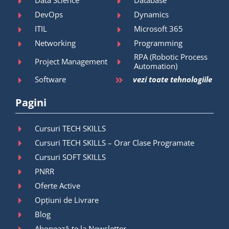
Data Science
Database
DevOps
Dynamics
ITIL
Microsoft 365
Networking
Programming
RPA (Robotic Process
Project Management
Automation)
Software
vezi toate tehnologiile
Pagini
Cursuri TECH SKILLS
Cursuri TECH SKILLS – Orar Clase Programate
Cursuri SOFT SKILLS
PNRR
Oferte Active
Opțiuni de Livrare
Blog
Abonează-te la Newsletter