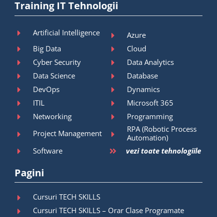
Training IT Tehnologii
Artificial Intelligence
Azure
Big Data
Cloud
Cyber Security
Data Analytics
Data Science
Database
DevOps
Dynamics
ITIL
Microsoft 365
Networking
Programming
RPA (Robotic Process
Project Management
Automation)
Software
vezi toate tehnologiile
Pagini
Cursuri TECH SKILLS
Cursuri TECH SKILLS – Orar Clase Programate