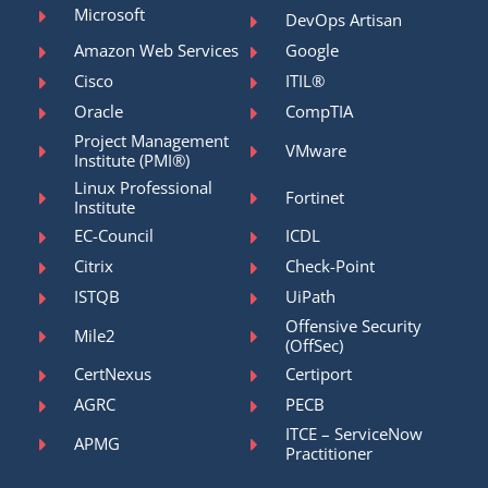
Microsoft
DevOps Artisan
Amazon Web Services
Google
Cisco
ITIL®
Oracle
CompTIA
Project Management
VMware
Institute (PMI®)
Linux Professional
Fortinet
Institute
EC-Council
ICDL
Citrix
Check-Point
ISTQB
UiPath
Offensive Security
Mile2
(OffSec)
CertNexus
Certiport
AGRC
PECB
ITCE – ServiceNow
APMG
Practitioner