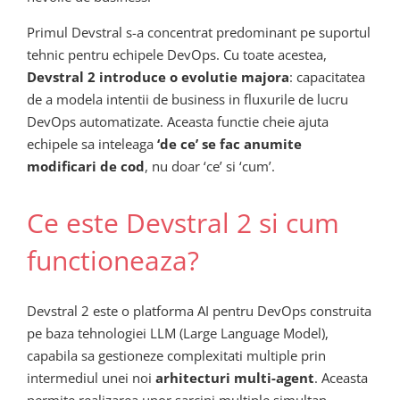
Primul Devstral s-a concentrat predominant pe suportul
tehnic pentru echipele DevOps. Cu toate acestea,
Devstral 2 introduce o evolutie majora
: capacitatea
de a modela intentii de business in fluxurile de lucru
DevOps automatizate. Aceasta functie cheie ajuta
echipele sa inteleaga
‘de ce’ se fac anumite
modificari de cod
, nu doar ‘ce’ si ‘cum’.
Ce este Devstral 2 si cum
functioneaza?
Devstral 2 este o platforma AI pentru DevOps construita
pe baza tehnologiei LLM (Large Language Model),
capabila sa gestioneze complexitati multiple prin
intermediul unei noi
arhitecturi multi-agent
. Aceasta
permite realizarea unor sarcini multiple simultan,