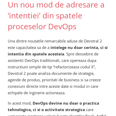
Un nou mod de adresare a
‘intentiei’ din spatele
proceselor DevOps
Una dintre noutatile remarcabile aduse de Devstral 2
este capacitatea sa de a
intelege nu doar cerinta, ci si
intentia din spatele acesteia
. Spre deosebire de
asistentii DevOps traditionali, care opereaza dupa
instructiuni simple de tip “refactorizeaza codul X”,
Devstral 2 poate analiza documente de strategie,
agende de produs, prioritati de business si sa creeze
conexiuni directe intre aceste date si modul in care
echipele de inginerie actioneaza.
In acest mod,
DevOps devine nu doar o practica
tehnologica, ci si o activitate strategica
care
urmareste cresterea valorii livrate clientilor finali. Astfel,