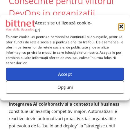
Consecinte pentru viitorul
DevOps in organizatii
enterprise
Acest site utilizează cookie-
uri
Folosim cookie-uri pentru a personaliza conținutul și anunțurile, pentru a
Prin capacitatea sa de a modela intentii si a traduce
oferi funcții de rețele sociale și pentru a analiza traficul. De asemenea, le
oferim partenerilor de rețele sociale, de publicitate și de analize
strategiile de afaceri in cod executabil, Devstral 2
informații cu privire la modul în care folosiți site-ul nostru. Aceștia le pot
aliniaza complet
echipele tehnice cu cele de decizie
.
combina cu alte informații oferite de dvs. sau culese în urma folosirii
Aceasta armonizare este tot mai esentiala in economia
serviciilor lor.
digitala actuala, unde viteza de reactie si adaptare la
Accept
cerintele clientilor determina succesul pe piata.
Opțiuni
Pentru mediile enterprise unde echipele DevOps pot fi
distribuite pe continente si pe zeci de microservicii,
integrarea AI colaborativ si a contextului business
constituie un avantaj competitiv major. Automatizarile
reactive devin automatizari proactive, iar organizatiile
pot evolua de la “build and deploy” la “strategize until