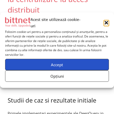
distribuit
Acest site utilizează cookie-
Directia catre
data mesh
si
acces distribuit
la date
uri
este tot mai pronuntata in strategiile data-driven la nivel
Folosim cookie-uri pentru a personaliza conținutul și anunțurile, pentru a
global.
DeepQuery
sustine aceasta tendinta, oferind o
oferi funcții de rețele sociale și pentru a analiza traficul. De asemenea, le
oferim partenerilor de rețele sociale, de publicitate și de analize
punte intre flexibilitate operacionala si guvernanta
informații cu privire la modul în care folosiți site-ul nostru. Aceștia le pot
centralizata, garantand atat libertatea de inovare, cat si
combina cu alte informații oferite de dvs. sau culese în urma folosirii
serviciilor lor.
controlul absolut asupra securitatii si calitatii datelor.
Accept
Datorita acestor inovatii, companiile capata o
viziune de ansamblu asupra operatiunilor, fiind
Opțiuni
capabile sa raspunda rapid provocarilor pietei si
sa obtina un avantaj competitiv semnificativ.
Studii de caz si rezultate initiale
Primele implementari experimentale ale DeepQuery in