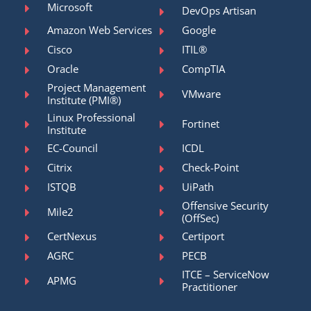
Microsoft
DevOps Artisan
Amazon Web Services
Google
Cisco
ITIL®
Oracle
CompTIA
Project Management
VMware
Institute (PMI®)
Linux Professional
Fortinet
Institute
EC-Council
ICDL
Citrix
Check-Point
ISTQB
UiPath
Offensive Security
Mile2
(OffSec)
CertNexus
Certiport
AGRC
PECB
ITCE – ServiceNow
APMG
Practitioner