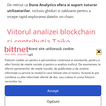
De retinut ca
Dune Analytics ofera si suport tuturor
utilizatorilor
, inclusiv ghiduri si sabloane pentru a
incepe rapid explorarea datelor on-chain.
Viitorul analizei blockchain
si contributia Taiko
Acest site utilizează cookie-
uri
Integrarea blockchain Taiko cu Dune Analytics
Folosim cookie-uri pentru a personaliza conținutul și anunțurile, pentru a
deschide drumul catre solutii analitice si mai
oferi funcții de rețele sociale și pentru a analiza traficul. De asemenea, le
sofisticate pentru era Web3
. Din ce in ce mai multi
oferim partenerilor de rețele sociale, de publicitate și de analize
analisti, traderi, dezvoltatori si proiecte vor putea
informații cu privire la modul în care folosiți site-ul nostru. Aceștia le pot
combina cu alte informații oferite de dvs. sau culese în urma folosirii
beneficia de infrastructuri de date performante,
serviciilor lor.
favorizand descoperirea timpurie a trendurilor
emergente sau a riscurilor ascunse.
Accept
Taiko se pozitioneaza ca un lider in zona Layer 2,
Opțiuni
demonstrand ca transparenta si accesul la date