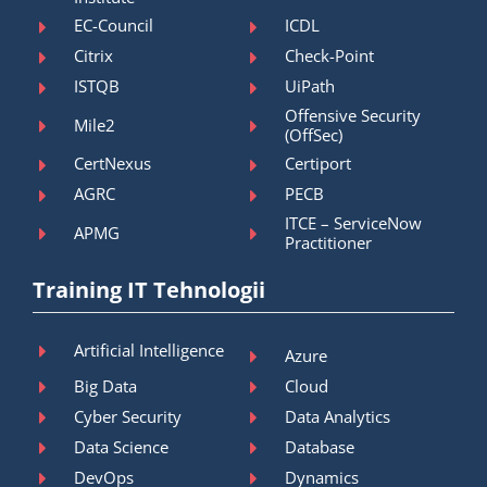
EC-Council
ICDL
Citrix
Check-Point
ISTQB
UiPath
Offensive Security
Mile2
(OffSec)
CertNexus
Certiport
AGRC
PECB
ITCE – ServiceNow
APMG
Practitioner
Training IT Tehnologii
Artificial Intelligence
Azure
Big Data
Cloud
Cyber Security
Data Analytics
Data Science
Database
DevOps
Dynamics