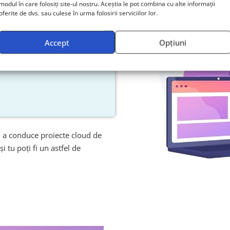
tfel, poți consulta și restul
modul în care folosiți site-ul nostru. Aceștia le pot combina cu alte informații
oferite de dvs. sau culese în urma folosirii serviciilor lor.
educere de peste 50%.
Accept
Opțiuni
tru a conduce proiecte cloud de
i tu poți fi un astfel de