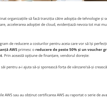
at organizațiile să facă tranziția către adopția de tehnologie și s
re, accelerarea adopției de cloud, evidențiază nevoia tot mai multo
ram de reducere a costurilor pentru aceia care vor să își perfecțio
ltanță AWS
primesc o
reducere de peste 50% și un voucher grat
at
. Prin această opțiune de finanțare, vendorul dorește:
 săi pentru a-i ajuta să-și sporească forța de vânzare/să-și crească
ile AWS sau au obținut certificarea AWS au raportat o serie de avan