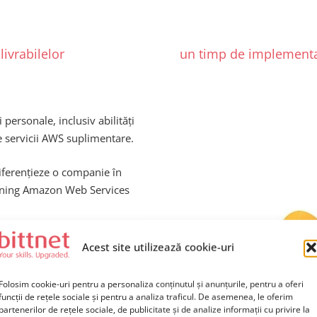
livrabilelor
un timp de implementar
 personale, inclusiv abilități
de servicii AWS suplimentare.
iferențieze o companie în
raining Amazon Web Services
Acest site utilizează cookie-uri
 limitate!
Folosim cookie-uri pentru a personaliza conținutul și anunțurile, pentru a oferi
ltare ale abilităților tehnice
funcții de rețele sociale și pentru a analiza traficul. De asemenea, le oferim
Bittnet Training între
27
partenerilor de rețele sociale, de publicitate și de analize informații cu privire la