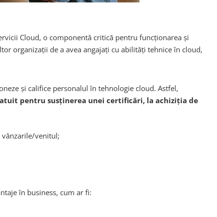
ervicii Cloud, o componentă critică pentru funcționarea și
r organizații de a avea angajați cu abilități tehnice în cloud,
neze și califice personalul în tehnologie cloud. Astfel,
uit pentru susținerea unei certificări, la achiziția de
 vânzarile/venitul;
taje în business, cum ar fi: