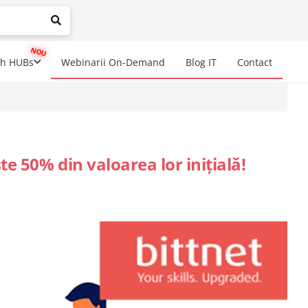
mplete results are available use up and down arrows to review a
ch HUBs
Webinarii On-Demand
Blog IT
Contact
e 50% din valoarea lor inițială!