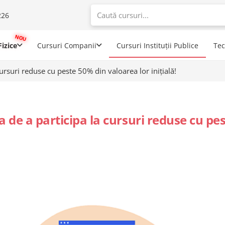
226
When autoco
izice
Cursuri Companii
Cursuri Instituții Publice
Te
ursuri reduse cu peste 50% din valoarea lor inițială!
 de a participa la cursuri reduse cu pest