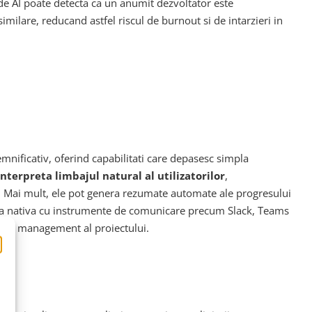
 de AI poate detecta ca un anumit dezvoltator este
milare, reducand astfel riscul de burnout si de intarzieri in
nificativ, oferind capabilitati care depasesc simpla
terpreta limbajul natural al utilizatorilor
,
t. Mai mult, ele pot genera rezumate automate ale progresului
grarea nativa cu instrumente de comunicare precum Slack, Teams
ul de management al proiectului.