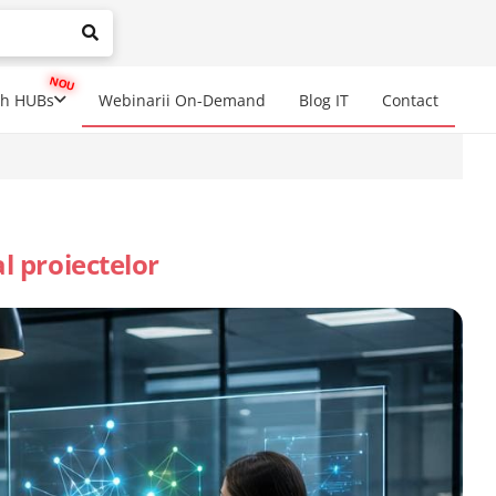
mplete results are available use up and down arrows to review a
ch HUBs
Webinarii On-Demand
Blog IT
Contact
 proiectelor