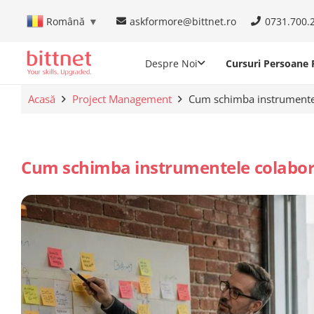
askformore@bittnet.ro
0731.700.
Română
▼
Despre Noi
Cursuri Persoane F
Acasă
Project Management
Cum schimba instrumentel
Cum schimba instrumentele colabora