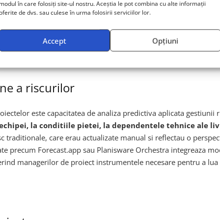
te adoptarea masiva a colaborarii asincrone, facilitata de instrum
modul în care folosiți site-ul nostru. Aceștia le pot combina cu alte informații
oferite de dvs. sau culese în urma folosirii serviciilor lor.
fluence cu extensii de inteligenta artificiala permit echipe
ta deciziilor. Algoritmii AI pot sintetiza automat conversatiile lung
e automat pe baza modificarilor aduse proiectului. Aceasta reduce
Accept
Opțiuni
membru sa lucreze in intervalele sale de maxima concentrare.
ne a riscurilor
ctelor este capacitatea de analiza predictiva aplicata gestiunii r
chipei, la conditiile pietei, la dependentele tehnice ale liv
isc traditionale, care erau actualizate manual si reflectau o persp
izate precum Forecast.app sau Planisware Orchestra integreaza mod
erind managerilor de proiect instrumentele necesare pentru a lua de