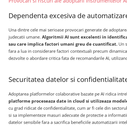
Provocari si riscuri ale adoptarii instrumentelor
Dependenta excesiva de automatizare
Una dintre cele mai serioase provocari generate de adoptare
judecatii umane.
Algoritmii AI sunt excelenti in identifi
sau care implica factori umani greu de cuantificat.
Un s
fara a lua in considerare factori contextuali precum dinamica 
dezvolte o abordare critica fata de recomandarile AI, utilizan
Securitatea datelor si confidentialitat
Adoptarea platformelor colaborative bazate pe AI ridica intreba
platforme proceseaza date in cloud si utilizeaza modele
cu grad ridicat de confidentialitate, cum ar fi cele din sectoru
si sa implementeze masuri adecvate de protectie a informatiil
datelor sensibile fara a sacrifica beneficiile automatizarii inte