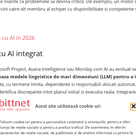
pele inainte ca problemele sa devina critice. De exemplu, un motor
ini catre alt membru al echipei cu disponibilitate si competente si
 cu AI in 2026
u AI integrat
osoft Project, Asana Intelligence sau Monday.com AI au evoluat sem
eaza modele lingvistice de mari dimensiuni (LLM) pentru a in
te, cu termene limita, dependente si responsabili alocati automa
identifica discrepante intre planul initial si executia reala. Inte
ul intalnirilor si transformarea lor in actiuni concrete in sistem
Acest site utilizează cookie-uri
 augmentate cu AI
Folosim cookie-uri pentru a personaliza conținutul și anunțurile, pentru a oferi
funcții de rețele sociale și pentru a analiza traficul. De asemenea, le oferim
partenerilor de rețele sociale, de publicitate și de analize informații cu privire la