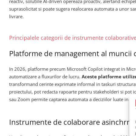
reactiv, solutiile AI-driven opereaza proactiv, alertand echi
suprasolicitat si poate sugera realocarea automata a unor sarc
livrare.
Principalele categorii de instrumente colaborative
Platforme de management al muncii c
In 2026, platforme precum Microsoft Copilot integrat in Micr
automatizare a fluxurilor de lucru.
Aceste platforme utiliz
transformand cerinte exprimate informal in taskuri structura
proiectului, pot redacta rapoarte pentru stakeholderi si pot 
sau Zoom permite captarea automata a deciziilor luate in cadr
Instrumente de colaborare asinchrna