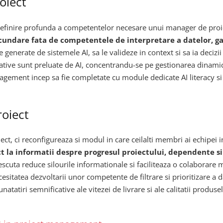
oiect
efinire profunda a competentelor necesare unui manager de proie
ndare fata de competentele de interpretare a datelor, gan
 generate de sistemele AI, sa le valideze in context si sa ia decizii
ative sunt preluate de AI, concentrandu-se pe gestionarea dinamicil
management incep sa fie completate cu module dedicate AI literacy s
roiect
ect, ci reconfigureaza si modul in care ceilalti membri ai echipe
ct la informatii despre progresul proiectului, dependente si
cuta reduce silourile informationale si faciliteaza o colaborare m
esitatea dezvoltarii unor competente de filtrare si prioritizare a d
atatiri semnificative ale vitezei de livrare si ale calitatii produsel