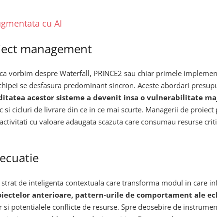
ugmentata cu AI
roject management
 ca vorbim despre Waterfall, PRINCE2 sau chiar primele implement
echipei se desfasura predominant sincron. Aceste abordari presupu
ditatea acestor sisteme a devenit insa o vulnerabilitate ma
c si cicluri de livrare din ce in ce mai scurte. Managerii de proiec
 activitati cu valoare adaugata scazuta care consumau resurse criti
 ecuatie
rat de inteligenta contextuala care transforma modul in care infor
oiectelor anterioare, pattern-urile de comportament ale ech
lor si potentialele conflicte de resurse. Spre deosebire de instru