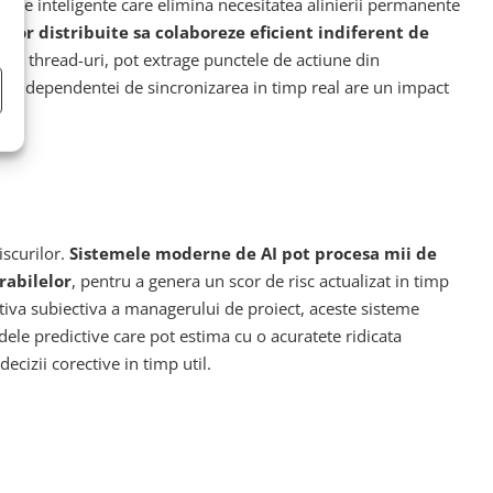
ente inteligente care elimina necesitatea alinierii permanente
lor distribuite sa colaboreze eficient indiferent de
i din thread-uri, pot extrage punctele de actiune din
re a dependentei de sincronizarea in timp real are un impact
iscurilor.
Sistemele moderne de AI pot procesa mii de
rabilelor
, pentru a genera un scor de risc actualizat in timp
ectiva subiectiva a managerului de proiect, aceste sisteme
ele predictive care pot estima cu o acuratete ridicata
cizii corective in timp util.