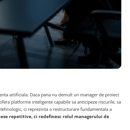
genta artificiala. Daca pana nu demult un manager de proiect
fera platforme inteligente capabile sa anticipeze riscurile, sa
 tehnologic, ci reprezinta o restructurare fundamentala a
se repetitive, ci redefinesc rolul managerului de