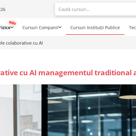
226
When autoco
izice
Cursuri Companii
Cursuri Instituții Publice
Te
e colaborative cu AI
tive cu AI managementul traditional al