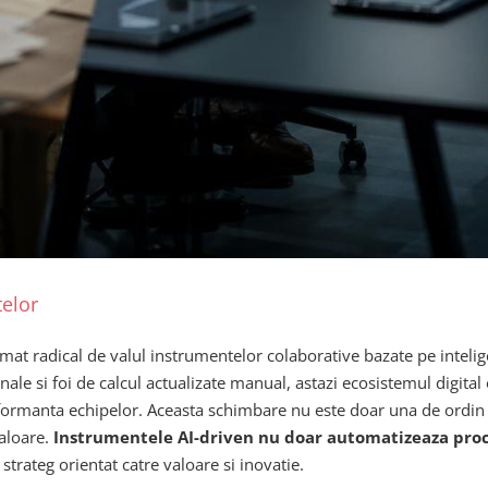
elor
mat radical de valul instrumentelor colaborative bazate pe inteli
le si foi de calcul actualizate manual, astazi ecosistemul digital o
erformanta echipelor. Aceasta schimbare nu este doar una de ordin
valoare.
Instrumentele AI-driven nu doar automatizeaza proce
strateg orientat catre valoare si inovatie.