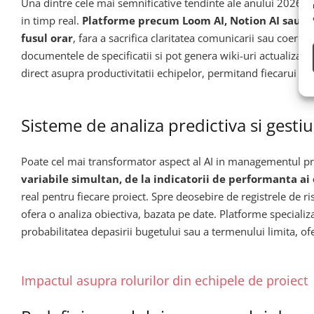
Una dintre cele mai semnificative tendinte ale anului 2026 es
in timp real.
Platforme precum Loom AI, Notion AI sau Con
fusul orar
, fara a sacrifica claritatea comunicarii sau coeren
documentele de specificatii si pot genera wiki-uri actualizat
direct asupra productivitatii echipelor, permitand fiecarui 
Sisteme de analiza predictiva si gestiu
Poate cel mai transformator aspect al AI in managementul proie
variabile simultan, de la indicatorii de performanta ai e
real pentru fiecare proiect. Spre deosebire de registrele de r
ofera o analiza obiectiva, bazata pe date. Platforme special
probabilitatea depasirii bugetului sau a termenului limita, of
Impactul asupra rolurilor din echipele de proiect