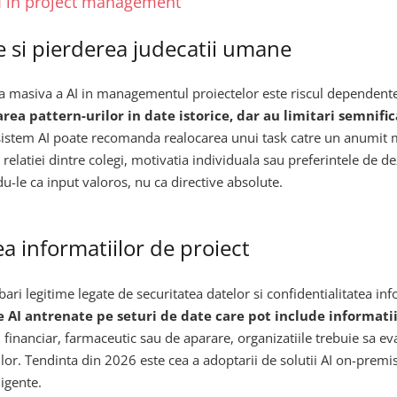
 AI in project management
 si pierderea judecatii umane
a masiva a AI in managementul proiectelor este riscul dependente
carea pattern-urilor in date istorice, dar au limitari semnifi
istem AI poate recomanda realocarea unui task catre un anumit mem
relatiei dintre colegi, motivatia individuala sau preferintele de d
du-le ca input valoros, nu ca directive absolute.
ea informatiilor de proiect
ri legitime legate de securitatea datelor si confidentialitatea inf
 AI antrenate pe seturi de date care pot include informatii
l financiar, farmaceutic sau de aparare, organizatiile trebuie sa eval
or. Tendinta din 2026 este cea a adoptarii de solutii AI on-premi
ligente.