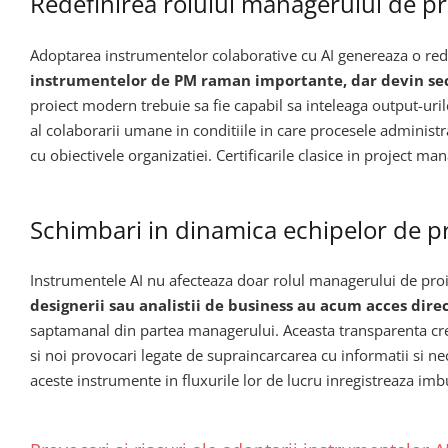
Redefinirea rolului managerului de pr
Adoptarea instrumentelor colaborative cu AI genereaza o red
instrumentelor de PM raman importante, dar devin secu
proiect modern trebuie sa fie capabil sa inteleaga output-urile
al colaborarii umane in conditiile in care procesele administr
cu obiectivele organizatiei. Certificarile clasice in project 
Schimbari in dinamica echipelor de p
Instrumentele AI nu afecteaza doar rolul managerului de proi
designerii sau analistii de business au acum acces dire
saptamanal din partea managerului. Aceasta transparenta cres
si noi provocari legate de supraincarcarea cu informatii si nec
aceste instrumente in fluxurile lor de lucru inregistreaza imbun