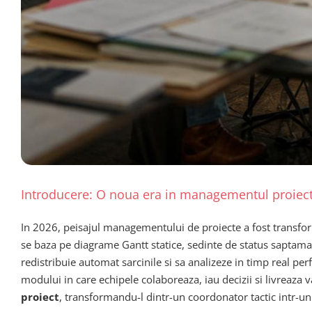
Introducere: O noua era in managementul proiect
In 2026, peisajul managementului de proiecte a fost transfor
se baza pe diagrame Gantt statice, sedinte de status saptamana
redistribuie automat sarcinile si sa analizeze in timp real p
modului in care echipele colaboreaza, iau decizii si livreaza 
proiect
, transformandu-l dintr-un coordonator tactic intr-un 