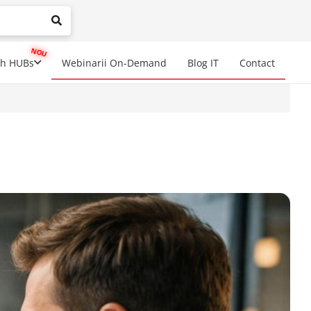
mplete results are available use up and down arrows to review a
ch HUBs
Webinarii On-Demand
Blog IT
Contact