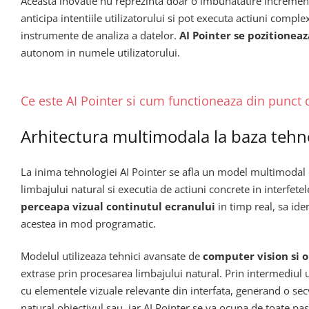
Aceasta inovatie nu reprezinta doar o imbunatatire incrementa
anticipa intentiile utilizatorului si pot executa actiuni compl
instrumente de analiza a datelor.
AI Pointer se pozitioneaz
autonom in numele utilizatorului.
Ce este AI Pointer si cum functioneaza din punct 
Arhitectura multimodala la baza tehn
La inima tehnologiei AI Pointer se afla un model multimodal
limbajului natural si executia de actiuni concrete in interfetel
perceapa vizual continutul ecranului
in timp real, sa ide
acestea in mod programatic.
Modelul utilizeaza tehnici avansate de
computer vision si 
extrase prin procesarea limbajului natural. Prin intermediu
cu elementele vizuale relevante din interfata, generand o sec
natural obiectivul sau, iar AI Pointer se va ocupa de toate pas