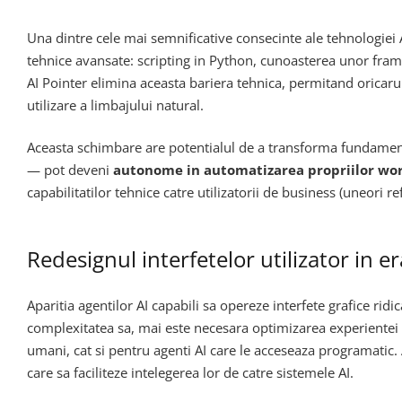
Una dintre cele mai semnificative consecinte ale tehnologiei 
tehnice avansate: scripting in Python, cunoasterea unor fram
AI Pointer elimina aceasta bariera tehnica, permitand oricarui
utilizare a limbajului natural.
Aceasta schimbare are potentialul de a transforma fundament
— pot deveni
autonome in automatizarea propriilor wor
capabilitatilor tehnice catre utilizatorii de business (uneori re
Redesignul interfetelor utilizator in er
Aparitia agentilor AI capabili sa opereze interfete grafice ri
complexitatea sa, mai este necesara optimizarea experientei d
umani, cat si pentru agenti AI care le acceseaza programatic. A
care sa faciliteze intelegerea lor de catre sistemele AI.