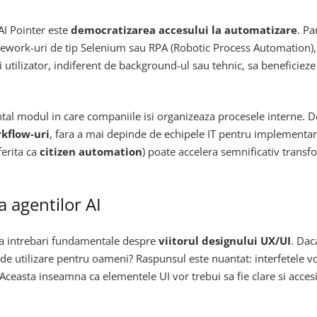
AI Pointer este
democratizarea accesului la automatizare
. P
ework-uri de tip Selenium sau RPA (Robotic Process Automation), sa
 utilizator, indiferent de background-ul sau tehnic, sa beneficiez
al modul in care companiile isi organizeaza procesele interne. D
kflow-uri
, fara a mai depinde de echipele IT pentru implementare
ferita ca
citizen automation
) poate accelera semnificativ transfo
a agentilor AI
dica intrebari fundamentale despre
viitorul designului UX/UI
. Dac
e utilizare pentru oameni? Raspunsul este nuantat: interfetele vo
ceasta inseamna ca elementele UI vor trebui sa fie clare si accesibi