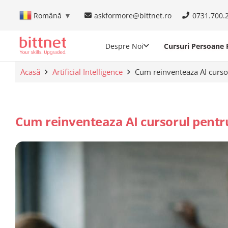
askformore@bittnet.ro
0731.700.
Română
▼
Despre Noi
Cursuri Persoane F
Acasă
Artificial Intelligence
Cum reinventeaza AI cursor
Cum reinventeaza AI cursorul pentru