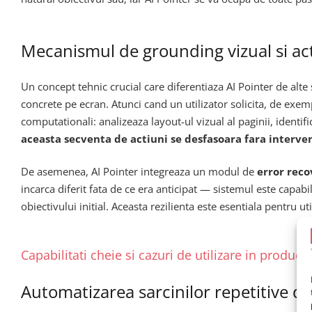
Mecanismul de grounding vizual si a
Un concept tehnic crucial care diferentiaza AI Pointer de alte 
concrete pe ecran. Atunci cand un utilizator solicita, de exem
computationali: analizeaza layout-ul vizual al paginii, identi
aceasta secventa de actiuni se desfasoara fara interve
De asemenea, AI Pointer integreaza un modul de
error reco
incarca diferit fata de ce era anticipat — sistemul este capabi
obiectivului initial. Aceasta rezilienta este esentiala pentru u
Capabilitati cheie si cazuri de utilizare in producti
Automatizarea sarcinilor repetitive de