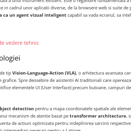
la a unui instrument existent. Este o regandire fundamentala a mo
exe in cadrul unor aplicatii diverse, de la browsere web si suite d
a ca un agent vizual inteligent
capabil sa vada ecranul, sa int
de vedere tehnic
ologiei
 de tip
Vision-Language-Action (VLA)
, o arhitectura avansata ca
e grafice. Spre deosebire de asistentii AI traditionali care opereaza
ntifice elementele UI (User Interface) precum butoane, campuri de 
object detection
pentru a mapa coordonatele spatiale ale element
l unui mecanism de atentie bazat pe
transformer architecture
, 
venta de actiuni optimizata pentru indeplinirea sarcinii respectiv
ii intermediari necesari pentru a-l atinge.