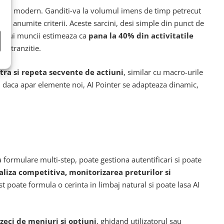
ucru modern. Ganditi-va la volumul imens de timp petrecut
pa anumite criterii. Aceste sarcini, desi simple din punct de
tului muncii estimeaza ca
pana la 40% din activitatile
ta tranzitie.
stra si repeta secvente de actiuni
, similar cu macro-urile
au daca apar elemente noi, AI Pointer se adapteaza dinamic,
formulare multi-step, poate gestiona autentificari si poate
aliza competitiva, monitorizarea preturilor si
t poate formula o cerinta in limbaj natural si poate lasa AI
zeci de meniuri si optiuni
, ghidand utilizatorul sau