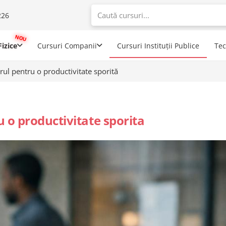
226
When autoco
izice
Cursuri Companii
Cursuri Instituții Publice
Te
ul pentru o productivitate sporită
 o productivitate sporita