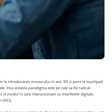
. De la introducerea mouse-ului in anii ’80 si pana la touchpad-
e. Insa aceasta paradigma este pe cale sa fie radical
ct in modul in care interactionam cu interfetele digitale,
 (HCI).