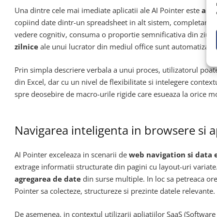
Una dintre cele mai imediate aplicatii ale AI Pointer este
auto
copiind date dintr-un spreadsheet in alt sistem, completand f
vedere cognitiv, consuma o proportie semnificativa din ziu
zilnice
ale unui lucrator din mediul office sunt automatizabile
Prin simpla descriere verbala a unui proces, utilizatorul poat
din Excel, dar cu un nivel de flexibilitate si intelegere con
spre deosebire de macro-urile rigide care esueaza la orice mod
Navigarea inteligenta in browsere si a
AI Pointer exceleaza in scenarii de
web navigation si data 
extrage informatii structurate din pagini cu layout-uri variat
agregarea de date
din surse multiple. In loc sa petreaca or
Pointer sa colecteze, structureze si prezinte datele relevante.
De asemenea, in contextul utilizarii apliatiilor SaaS (Software