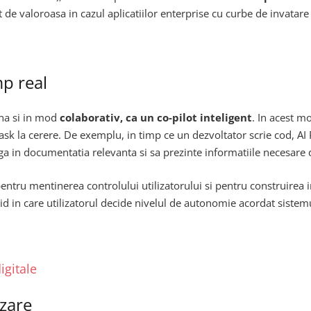
 de valoroasa in cazul aplicatiilor enterprise cu curbe de invatar
mp real
ona si in mod
colaborativ, ca un co-pilot inteligent
. In acest m
task la cerere. De exemplu, in timp ce un dezvoltator scrie cod, AI
a in documentatia relevanta si sa prezinte informatiile necesare d
entru mentinerea controlului utilizatorului si pentru construirea in
id in care utilizatorul decide nivelul de autonomie acordat siste
igitale
zare