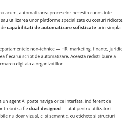
ana acum, automatizarea proceselor necesita cunostinte
u utilizarea unor platforme specializate cu costuri ridicate.
e de
capabilitati de automatizare sofisticate
prin simpla
epartamentele non-tehnice — HR, marketing, finante, juridic
a fiecarui script de automatizare. Aceasta redistribuire a
rmarea digitala a organizatiilor.
a un agent AI poate naviga orice interfata, indiferent de
r trebui sa fie
dual-designed
— atat pentru utilizatori
le nu doar vizual, ci si semantic, cu etichete si structuri