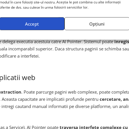
modul în care folosiți site-ul nostru. Aceștia le pot combina cu alte informații
matizarea workflow-urilor repetitive
specifice mediului de l
oferite de dvs. sau culese în urma folosirii serviciilor lor.
ormulare online cu aceleasi informatii sau reorganizand fisiere du
a de lucru a unui angajat mediu. Studiile din domeniul managemen
Accept
Opțiuni
 cu tehnologiile actuale, iar AI Pointer accelereaza dramatic aceas
e delega executia acestuia catre AI Pointer. Sistemul poate
inregi
textuala incomparabil superior. Daca structura paginii se schimba s
ificare a interfetei.
plicatii web
extraction
. Poate parcurge pagini web complexe, poate completa 
e. Aceasta capacitate are implicatii profunde pentru
cercetare, an
e intregi cautand manual informatii pe diverse platforme, un analis
 as a Service), AI Pointer poate
traversa interfete complexe cu 