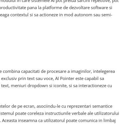
dului in care sistemele AI pot prelua sarcini repetitive, pot
e productivitate pana la platforme de dezvoltare software si
eleaga contextul si sa actioneze in mod autonom sau semi-
re combina capacitati de procesare a imaginilor, intelegerea
 exclusiv prin text sau voce, AI Pointer este capabil sa
text, meniuri dropdown si iconite, si sa interactioneze cu
elor de pe ecran, asociindu-le cu reprezentari semantice
sistemul poate coreleza instructiunile verbale ale utilizatorului
e. Aceasta inseamna ca utilizatorul poate comunica in limbaj