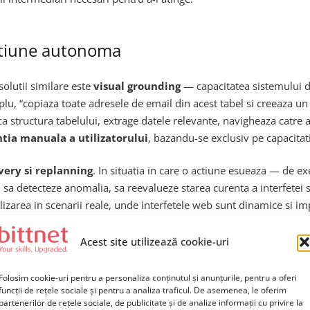
ctiune autonoma
solutii similare este
visual grounding
— capacitatea sistemului d
plu, “copiaza toate adresele de email din acest tabel si creeaza un
fica structura tabelului, extrage datele relevante, navigheaza catr
ntia manuala a utilizatorului
, bazandu-se exclusiv pe capacitati
very si replanning
. In situatia in care o actiune esueaza — de 
l sa detecteze anomalia, sa reevalueze starea curenta a interfetei 
tilizarea in scenarii reale, unde interfetele web sunt dinamice si im
Acest site utilizează cookie-uri
vitate
Folosim cookie-uri pentru a personaliza conținutul și anunțurile, pentru a oferi
 birou
funcții de rețele sociale și pentru a analiza traficul. De asemenea, le oferim
partenerilor de rețele sociale, de publicitate și de analize informații cu privire la