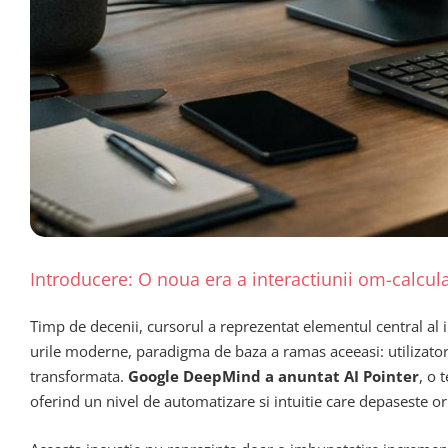
Introducere: O noua era a interactiunii om-calcul
Timp de decenii, cursorul a reprezentat elementul central al in
urile moderne, paradigma de baza a ramas aceeasi: utilizator
transformata.
Google DeepMind a anuntat AI Pointer
, o 
oferind un nivel de automatizare si intuitie care depaseste