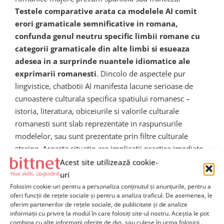
Testele comparative arata ca modelele AI comit
erori gramaticale semnificative in romana,
confunda genul neutru specific limbii romane cu
categorii gramaticale din alte limbi si esueaza
adesea in a surprinde nuantele idiomatice ale
exprimarii romanesti
. Dincolo de aspectele pur
lingvistice, chatbotii AI manifesta lacune serioase de
cunoastere culturala specifica spatiului romanesc –
istoria, literatura, obiceiurile si valorile culturale
romanesti sunt slab reprezentate in raspunsurile
modelelor, sau sunt prezentate prin filtre culturale
straine. Aceasta situatie are implicatii practice imediate
pentru utilizatorii romani care incearca sa foloseasca AI
Acest site utilizează cookie-
pentru educatie, munca sau creativitate.
uri
Folosim cookie-uri pentru a personaliza conținutul și anunțurile, pentru a
oferi funcții de rețele sociale și pentru a analiza traficul. De asemenea, le
Initiativele locale si regionale
oferim partenerilor de rețele sociale, de publicitate și de analize
informații cu privire la modul în care folosiți site-ul nostru. Aceștia le pot
pentru combaterea biasului
combina cu alte informații oferite de dvs. sau culese în urma folosirii