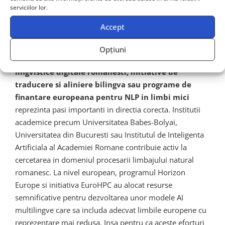
serviciilor lor.
In Romania si in spatiul mai larg al Europei Centrale si
Accept
de Est, au aparut in ultimii ani initiative valoroase care
incearca sa adreseze problema reprezentarii lingvistice
Opțiuni
in AI.
Proiecte precum crearea de corpus-uri
lingvistice digitale romanesti, initiative de
traducere si aliniere bilingva sau programe de
finantare europeana pentru NLP in limbi mici
reprezinta pasi importanti in directia corecta. Institutii
academice precum Universitatea Babes-Bolyai,
Universitatea din Bucuresti sau Institutul de Inteligenta
Artificiala al Academiei Romane contribuie activ la
cercetarea in domeniul procesarii limbajului natural
romanesc. La nivel european, programul Horizon
Europe si initiativa EuroHPC au alocat resurse
semnificative pentru dezvoltarea unor modele AI
multilingve care sa includa adecvat limbile europene cu
reprezentare mai redusa. Insa pentru ca aceste eforturi