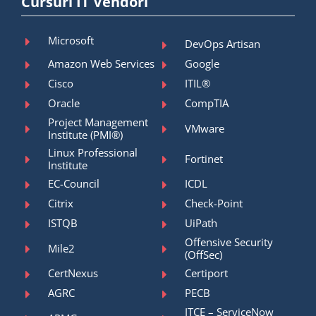
Cursuri IT Vendori
Microsoft
DevOps Artisan
Amazon Web Services
Google
Cisco
ITIL®
Oracle
CompTIA
Project Management
VMware
Institute (PMI®)
Linux Professional
Fortinet
Institute
EC-Council
ICDL
Citrix
Check-Point
ISTQB
UiPath
Offensive Security
Mile2
(OffSec)
CertNexus
Certiport
AGRC
PECB
ITCE – ServiceNow