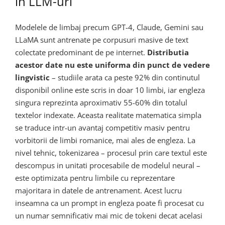
in LLM-uri
Modelele de limbaj precum GPT-4, Claude, Gemini sau
LLaMA sunt antrenate pe corpusuri masive de text
colectate predominant de pe internet.
Distributia
acestor date nu este uniforma din punct de vedere
lingvistic
– studiile arata ca peste 92% din continutul
disponibil online este scris in doar 10 limbi, iar engleza
singura reprezinta aproximativ 55-60% din totalul
textelor indexate. Aceasta realitate matematica simpla
se traduce intr-un avantaj competitiv masiv pentru
vorbitorii de limbi romanice, mai ales de engleza. La
nivel tehnic, tokenizarea – procesul prin care textul este
descompus in unitati procesabile de modelul neural –
este optimizata pentru limbile cu reprezentare
majoritara in datele de antrenament. Acest lucru
inseamna ca un prompt in engleza poate fi procesat cu
un numar semnificativ mai mic de tokeni decat acelasi