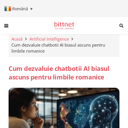
Română
▼
When autocomplete results are a
Acasă
Artificial Intelligence
Cum dezvaluie chatbotii AI biasul ascuns pentru
limbile romanice
Cum dezvaluie chatbotii AI biasul
ascuns pentru limbile romanice