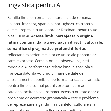
lingvistica pentru AI
Familia limbilor romanice – care include romana,
italiana, franceza, spaniola, portugheza, catalana si
altele – reprezinta un laborator fascinant pentru studiul
biasului in AI.
Aceste limbi partajeaza o origine
latina comuna, dar au evoluat in directii culturale,
semantice si pragmatice profund diferite
,
reflectand experientele istorice unice ale popoarelor
care le vorbesc. Cercetatorii au observat ca, desi
modelele AI performeaza relativ bine in spaniola si
franceza datorita volumului mare de date de
antrenament disponibile, performanta scade dramatic
pentru limbile cu mai putini vorbitori, cum ar fi
catalana, occitana sau romana. Aceasta nu este doar o
problema de acuratete gramaticala – este o problema
de reprezentare a gandirii, a nuantelor culturale si a
modului specific in care fiecare comunitate lingvistica isi