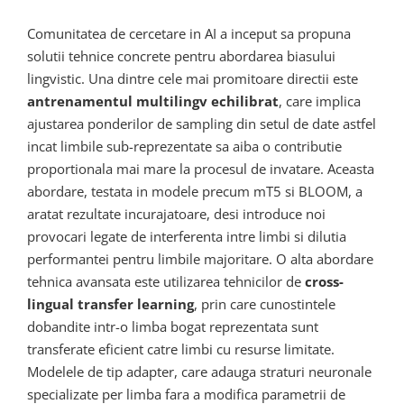
Comunitatea de cercetare in AI a inceput sa propuna
solutii tehnice concrete pentru abordarea biasului
lingvistic. Una dintre cele mai promitoare directii este
antrenamentul multilingv echilibrat
, care implica
ajustarea ponderilor de sampling din setul de date astfel
incat limbile sub-reprezentate sa aiba o contributie
proportionala mai mare la procesul de invatare. Aceasta
abordare, testata in modele precum mT5 si BLOOM, a
aratat rezultate incurajatoare, desi introduce noi
provocari legate de interferenta intre limbi si dilutia
performantei pentru limbile majoritare. O alta abordare
tehnica avansata este utilizarea tehnicilor de
cross-
lingual transfer learning
, prin care cunostintele
dobandite intr-o limba bogat reprezentata sunt
transferate eficient catre limbi cu resurse limitate.
Modelele de tip adapter, care adauga straturi neuronale
specializate per limba fara a modifica parametrii de