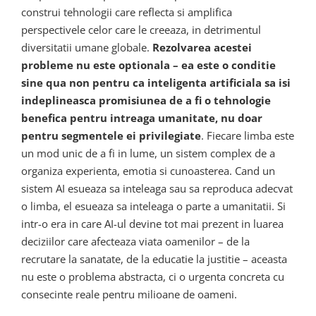
construi tehnologii care reflecta si amplifica
perspectivele celor care le creeaza, in detrimentul
diversitatii umane globale.
Rezolvarea acestei
probleme nu este optionala – ea este o conditie
sine qua non pentru ca inteligenta artificiala sa isi
indeplineasca promisiunea de a fi o tehnologie
benefica pentru intreaga umanitate, nu doar
pentru segmentele ei privilegiate
. Fiecare limba este
un mod unic de a fi in lume, un sistem complex de a
organiza experienta, emotia si cunoasterea. Cand un
sistem AI esueaza sa inteleaga sau sa reproduca adecvat
o limba, el esueaza sa inteleaga o parte a umanitatii. Si
intr-o era in care AI-ul devine tot mai prezent in luarea
deciziilor care afecteaza viata oamenilor – de la
recrutare la sanatate, de la educatie la justitie – aceasta
nu este o problema abstracta, ci o urgenta concreta cu
consecinte reale pentru milioane de oameni.