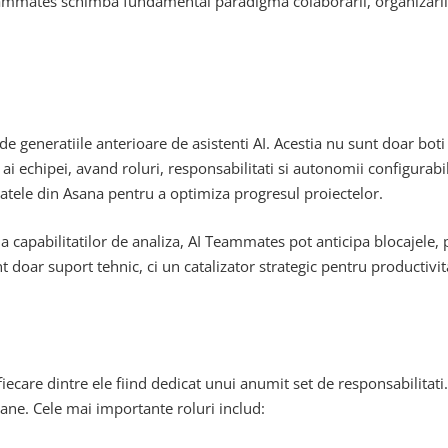
ammates schimba fundamental paradigma colaborarii, organizarii si 
e generatiile anterioare de asistenti AI. Acestia nu sunt doar bot
 ai echipei, avand roluri, responsabilitati si autonomii configurab
datele din Asana pentru a optimiza progresul proiectelor.
a capabilitatilor de analiza, AI Teammates pot anticipa blocajele,
nt doar suport tehnic, ci un catalizator strategic pentru productivit
care dintre ele fiind dedicat unui anumit set de responsabilitati. 
mane. Cele mai importante roluri includ: