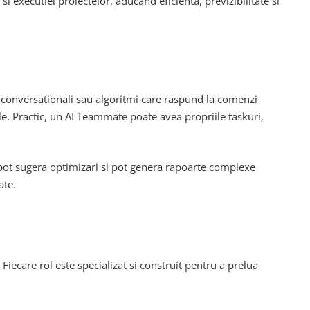
executiei proiectelor, aducand eficienta, previzibilitate si
i conversationali sau algoritmi care raspund la comenzi
ile. Practic, un AI Teammate poate avea propriile taskuri,
 pot sugera optimizari si pot genera rapoarte complexe
ate.
Fiecare rol este specializat si construit pentru a prelua