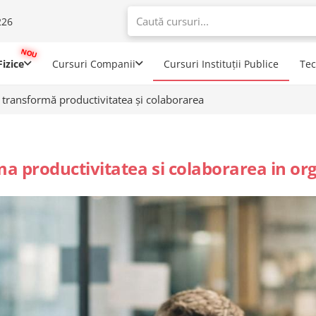
226
When autoco
izice
Cursuri Companii
Cursuri Instituții Publice
Te
ransformă productivitatea și colaborarea
productivitatea si colaborarea in org