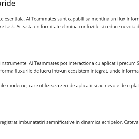
bride
te esentiala. AI Teammates sunt capabili sa mentina un flux informa
re task. Aceasta uniformitate elimina confuziile si reduce nevoia d
alte instrumente. AI Teammates pot interactiona cu aplicatii precu
nsforma fluxurile de lucru intr-un ecosistem integrat, unde inform
ile moderne, care utilizeaza zeci de aplicatii si au nevoie de o plat
istrat imbunatatiri semnificative in dinamica echipelor. Cateva d