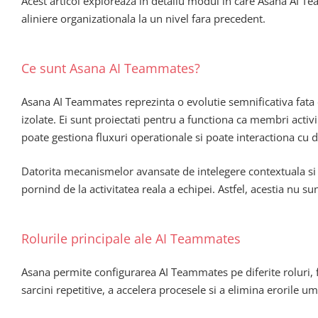
Acest articol exploreaza in detaliu modul in care Asana AI Te
aliniere organizationala la un nivel fara precedent.
Ce sunt Asana AI Teammates?
Asana AI Teammates reprezinta o evolutie semnificativa fata d
izolate. Ei sunt proiectati pentru a functiona ca membri activi
poate gestiona fluxuri operationale si poate interactiona cu 
Datorita mecanismelor avansate de intelegere contextuala si 
pornind de la activitatea reala a echipei. Astfel, acestia nu su
Rolurile principale ale AI Teammates
Asana permite configurarea AI Teammates pe diferite roluri, fie
sarcini repetitive, a accelera procesele si a elimina erorile u