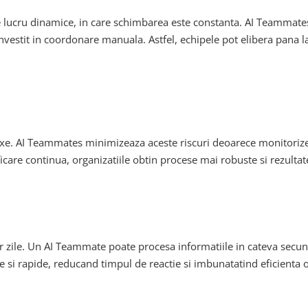
 lucru dinamice, in care schimbarea este constanta. AI Teammates 
nvestit in coordonare manuala. Astfel, echipele pot elibera pana l
exe. AI Teammates minimizeaza aceste riscuri deoarece monitorizeaz
icare continua, organizatiile obtin procese mai robuste si rezulta
r zile. Un AI Teammate poate procesa informatiile in cateva secu
te si rapide, reducand timpul de reactie si imbunatatind eficienta 