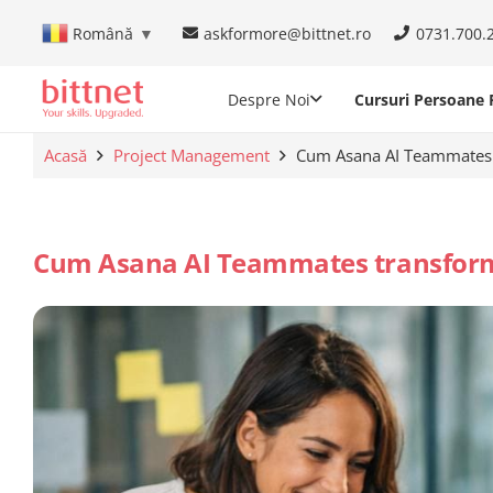
askformore@bittnet.ro
0731.700.
Română
▼
Despre Noi
Cursuri Persoane F
Acasă
Project Management
Cum Asana AI Teammates t
Cum Asana AI Teammates transforma 