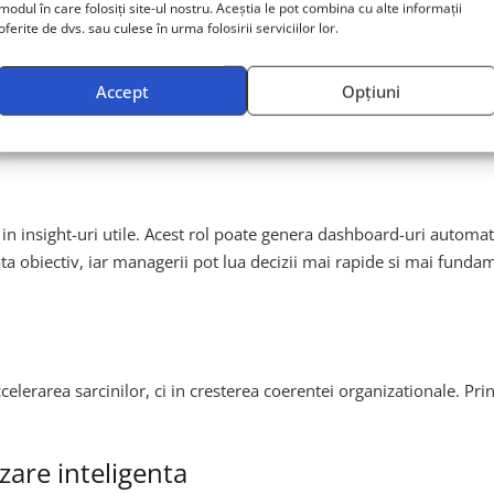
modul în care folosiți site-ul nostru. Aceștia le pot combina cu alte informații
oferite de dvs. sau culese în urma folosirii serviciilor lor.
na asociata proiectelor. Poate redacta update-uri de proiect, poat
Accept
Opțiuni
a si claritatea comunicarii si elimina timpul petrecut pe coordonar
in insight-uri utile. Acest rol poate genera dashboard-uri automat
ta obiectiv, iar managerii pot lua decizii mai rapide si mai funda
rarea sarcinilor, ci in cresterea coerentei organizationale. Prin
zare inteligenta