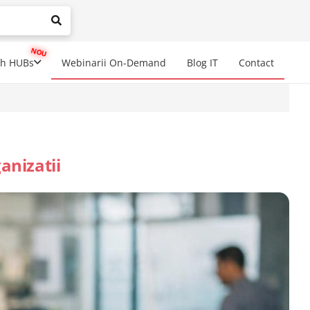
mplete results are available use up and down arrows to review a
ch HUBs
Webinarii On-Demand
Blog IT
Contact
anizatii