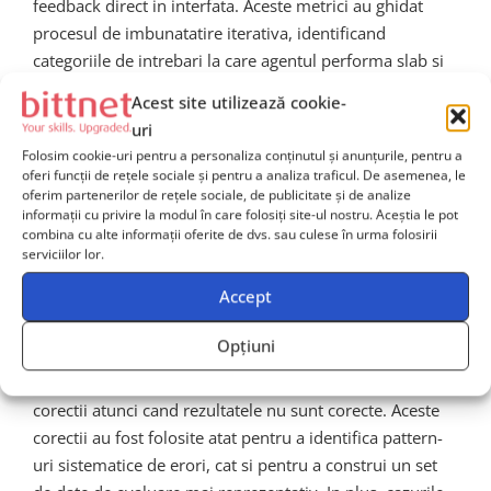
feedback direct in interfata. Aceste metrici au ghidat
procesul de imbunatatire iterativa, identificand
categoriile de intrebari la care agentul performa slab si
orientand eforturile de optimizare a prompturilor si a
Acest site utilizează cookie-
sistemului de retrieval.
uri
Folosim cookie-uri pentru a personaliza conținutul și anunțurile, pentru a
Rolul feedback-ului uman in
oferi funcții de rețele sociale și pentru a analiza traficul. De asemenea, le
oferim partenerilor de rețele sociale, de publicitate și de analize
imbunatatirea agentului
informații cu privire la modul în care folosiți site-ul nostru. Aceștia le pot
combina cu alte informații oferite de dvs. sau culese în urma folosirii
serviciilor lor.
Una dintre lectiile importante invatate pe parcursul
Accept
proiectului a fost ca
feedback-ul uman este esential
pentru imbunatatirea continua a unui agent de AI
.
Opțiuni
Echipa a implementat un mecanism simplu prin care
utilizatorii pot nota calitatea raspunsurilor si pot oferi
corectii atunci cand rezultatele nu sunt corecte. Aceste
corectii au fost folosite atat pentru a identifica pattern-
uri sistematice de erori, cat si pentru a construi un set