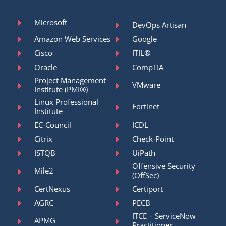
Microsoft
DevOps Artisan
Amazon Web Services
Google
Cisco
ITIL®
Oracle
CompTIA
Project Management
VMware
Institute (PMI®)
Linux Professional
Fortinet
Institute
EC-Council
ICDL
Citrix
Check-Point
ISTQB
UiPath
Offensive Security
Mile2
(OffSec)
CertNexus
Certiport
AGRC
PECB
ITCE – ServiceNow
APMG
Practitioner