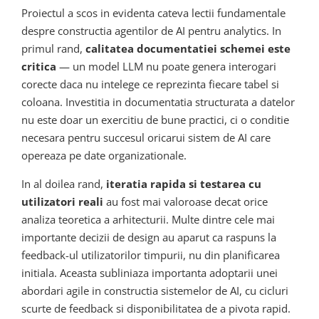
Proiectul a scos in evidenta cateva lectii fundamentale
despre constructia agentilor de AI pentru analytics. In
primul rand,
calitatea documentatiei schemei este
critica
— un model LLM nu poate genera interogari
corecte daca nu intelege ce reprezinta fiecare tabel si
coloana. Investitia in documentatia structurata a datelor
nu este doar un exercitiu de bune practici, ci o conditie
necesara pentru succesul oricarui sistem de AI care
opereaza pe date organizationale.
In al doilea rand,
iteratia rapida si testarea cu
utilizatori reali
au fost mai valoroase decat orice
analiza teoretica a arhitecturii. Multe dintre cele mai
importante decizii de design au aparut ca raspuns la
feedback-ul utilizatorilor timpurii, nu din planificarea
initiala. Aceasta subliniaza importanta adoptarii unei
abordari agile in constructia sistemelor de AI, cu cicluri
scurte de feedback si disponibilitatea de a pivota rapid.