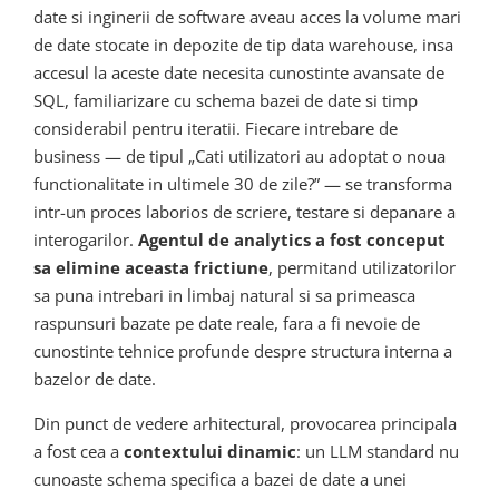
date si inginerii de software aveau acces la volume mari
de date stocate in depozite de tip data warehouse, insa
accesul la aceste date necesita cunostinte avansate de
SQL, familiarizare cu schema bazei de date si timp
considerabil pentru iteratii. Fiecare intrebare de
business — de tipul „Cati utilizatori au adoptat o noua
functionalitate in ultimele 30 de zile?” — se transforma
intr-un proces laborios de scriere, testare si depanare a
interogarilor.
Agentul de analytics a fost conceput
sa elimine aceasta frictiune
, permitand utilizatorilor
sa puna intrebari in limbaj natural si sa primeasca
raspunsuri bazate pe date reale, fara a fi nevoie de
cunostinte tehnice profunde despre structura interna a
bazelor de date.
Din punct de vedere arhitectural, provocarea principala
a fost cea a
contextului dinamic
: un LLM standard nu
cunoaste schema specifica a bazei de date a unei