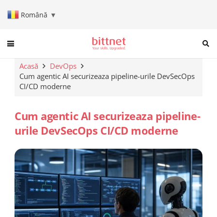
Română
▼
When autocomplete results are a
Acasă
DevOps
Cum agentic AI securizeaza pipeline-urile DevSecOps
CI/CD moderne
Cum agentic AI securizeaza pipeline-
urile DevSecOps CI/CD moderne