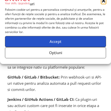
uri
Integrarea agentic AI in
Folosim cookie-uri pentru a personaliza conținutul și anunțurile, pentru a
oferi funcții de rețele sociale și pentru a analiza traficul. De asemenea, le
toolchain-ul DevSecOps
oferim partenerilor de rețele sociale, de publicitate și de analize
informații cu privire la modul în care folosiți site-ul nostru. Aceștia le pot
existent
combina cu alte informații oferite de dvs. sau culese în urma folosirii
serviciilor lor.
Accept
Un aspect critic al adoptarii agentilor AI in DevSecOps
este compatibilitatea cu ecosistemul de tool-uri deja
Opțiuni
existent. Organizatiile nu isi permit sa inlocuiasca
integral infrastructura curenta, asa ca agentii AI trebuie
sa se integreze nativ cu platformele populare:
GitHub / GitLab / Bitbucket:
Prin webhook-uri si API-
uri native pentru analiza automata a pull request-urilor
si commit-urilor.
Jenkins / GitHub Actions / GitLab CI:
Ca plugin-uri
sau actiuni custom care pot fi inserate in orice etapa a