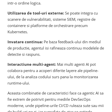
intr-o ordine logica.
Utilizarea de tool-uri externe:
Se poate integra cu
scanere de vulnerabilitati, sisteme SIEM, registre de
containere si platforme de orchestrare precum
Kubernetes.
Invatare continua:
Pe baza feedback-ului din mediul
de productie, agentul isi rafineaza continuu modelele de
detectie si raspuns.
Interactiune multi-agent:
Mai multi agenti AI pot
colabora pentru a acoperi diferite layere ale pipeline-
ului, de la analiza codului surs pana la monitorizarea
runtime-ului.
Aceasta combinatie de caracteristici face ca agentic AI sa
fie extrem de potrivit pentru mediile DevSecOps
moderne, unde pipeline-urile CI/CD ruleaza sute sau mii
de build-uri pe zi, iar suprafata de atac se extinde