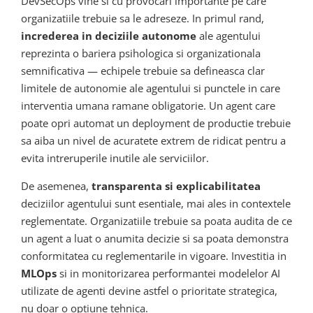
DevSecOps vine si cu provocari importante pe care
organizatiile trebuie sa le adreseze. In primul rand,
increderea in deciziile autonome
ale agentului
reprezinta o bariera psihologica si organizationala
semnificativa — echipele trebuie sa defineasca clar
limitele de autonomie ale agentului si punctele in care
interventia umana ramane obligatorie. Un agent care
poate opri automat un deployment de productie trebuie
sa aiba un nivel de acuratete extrem de ridicat pentru a
evita intreruperile inutile ale serviciilor.
De asemenea,
transparenta si explicabilitatea
deciziilor agentului sunt esentiale, mai ales in contextele
reglementate. Organizatiile trebuie sa poata audita de ce
un agent a luat o anumita decizie si sa poata demonstra
conformitatea cu reglementarile in vigoare. Investitia in
MLOps
si in monitorizarea performantei modelelor AI
utilizate de agenti devine astfel o prioritate strategica,
nu doar o optiune tehnica.