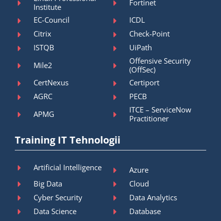
Fortinet
Institute
EC-Council
ICDL
Citrix
Check-Point
ISTQB
UiPath
Offensive Security
Mile2
(OffSec)
CertNexus
Certiport
AGRC
PECB
ITCE – ServiceNow
APMG
Practitioner
Training IT Tehnologii
Artificial Intelligence
Azure
Big Data
Cloud
Cyber Security
Data Analytics
Data Science
Database