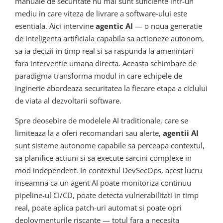
manuale de securitate nu mai sunt suficiente intr-un
mediu in care viteza de livrare a software-ului este
esentiala. Aici intervine
agentic AI
— o noua generatie
de inteligenta artificiala capabila sa actioneze autonom,
sa ia decizii in timp real si sa raspunda la amenintari
fara interventie umana directa. Aceasta schimbare de
paradigma transforma modul in care echipele de
inginerie abordeaza securitatea la fiecare etapa a ciclului
de viata al dezvoltarii software.
Spre deosebire de modelele AI traditionale, care se
limiteaza la a oferi recomandari sau alerte,
agentii AI
sunt sisteme autonome capabile sa perceapa contextul,
sa planifice actiuni si sa execute sarcini complexe in
mod independent. In contextul DevSecOps, acest lucru
inseamna ca un agent AI poate monitoriza continuu
pipeline-ul CI/CD, poate detecta vulnerabilitati in timp
real, poate aplica patch-uri automat si poate opri
deploymenturile riscante — totul fara a necesita