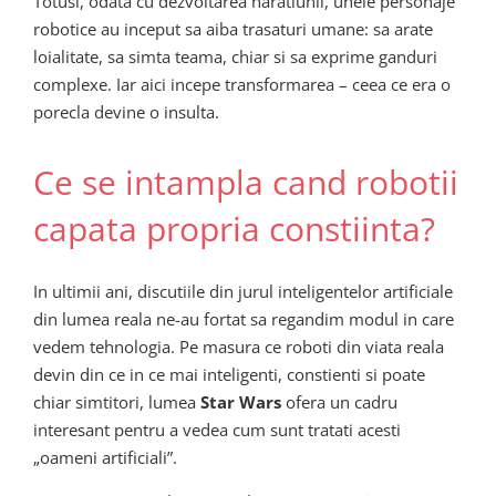
Totusi, odata cu dezvoltarea naratiunii, unele personaje
robotice au inceput sa aiba trasaturi umane: sa arate
loialitate, sa simta teama, chiar si sa exprime ganduri
complexe. Iar aici incepe transformarea – ceea ce era o
porecla devine o insulta.
Ce se intampla cand robotii
capata propria constiinta?
In ultimii ani, discutiile din jurul inteligentelor artificiale
din lumea reala ne-au fortat sa regandim modul in care
vedem tehnologia. Pe masura ce roboti din viata reala
devin din ce in ce mai inteligenti, constienti si poate
chiar simtitori, lumea
Star Wars
ofera un cadru
interesant pentru a vedea cum sunt tratati acesti
„oameni artificiali”.