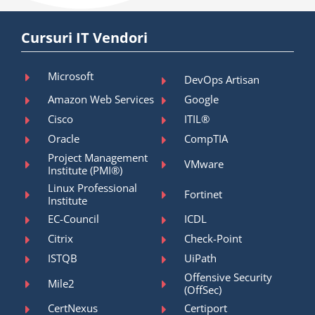
Cursuri IT Vendori
Microsoft
DevOps Artisan
Amazon Web Services
Google
Cisco
ITIL®
Oracle
CompTIA
Project Management
VMware
Institute (PMI®)
Linux Professional
Fortinet
Institute
EC-Council
ICDL
Citrix
Check-Point
ISTQB
UiPath
Offensive Security
Mile2
(OffSec)
CertNexus
Certiport