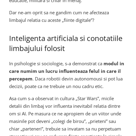
educatie, militara si chiar in menaj.
Dar ne-am oprit sa ne gandim cum ne afecteaza
limbajul relatia cu aceste „fiinte digitale”?
Inteligenta artificiala si conotatiile
limbajului folosit
In psihologie si sociologie, s-a demonstrat ca
modul in
care numim un lucru influenteaza felul in care il
percepem
. Daca robotii devin autonomousi si pot lua
decizii, poate ca ne trebuie un nou cadru etic.
Asa cum s-a observat in cultura „Star Wars”, micile
detalii din limbaj vor influenta inevitabil relatia dintre
om si AI. Pe masura ce ne apropiem de un viitor unde
masinile pot deveni „colegi de birou”, „prieteni” sau
chiar „parteneri”, trebuie sa invatam sa nu perpetuam