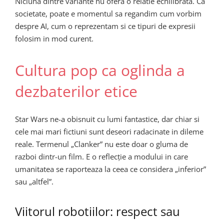
Niciuna dintre variante nu ofera o relatie echilibrata. Ca
societate, poate e momentul sa regandim cum vorbim
despre AI, cum o reprezentam si ce tipuri de expresii
folosim in mod curent.
Cultura pop ca oglinda a
dezbaterilor etice
Star Wars ne-a obisnuit cu lumi fantastice, dar chiar si
cele mai mari fictiuni sunt deseori radacinate in dileme
reale. Termenul „Clanker” nu este doar o gluma de
razboi dintr-un film. E o reflecție a modului in care
umanitatea se raporteaza la ceea ce considera „inferior”
sau „altfel”.
Viitorul robotiilor: respect sau