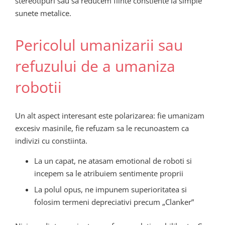
stereotipuri sau sa reducem fiinte constiente la simple
sunete metalice.
Pericolul umanizarii sau
refuzului de a umaniza
robotii
Un alt aspect interesant este polarizarea: fie umanizam
excesiv masinile, fie refuzam sa le recunoastem ca
indivizi cu constiinta.
La un capat, ne atasam emotional de roboti si
incepem sa le atribuiem sentimente proprii
La polul opus, ne impunem superioritatea si
folosim termeni depreciativi precum „Clanker”