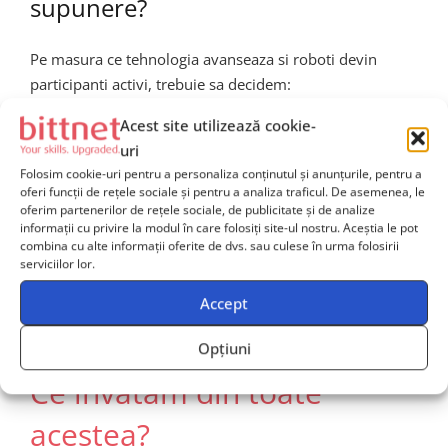
supunere?
Pe masura ce tehnologia avanseaza si roboti devin
participanti activi, trebuie sa decidem:
Suntem pregatiti sa le oferim identitate, respect si
Acest site utilizează cookie-
drepturi?
uri
Folosim cookie-uri pentru a personaliza conținutul și anunțurile, pentru a
Sau vom continua sa folosim termeni jignitori
oferi funcții de rețele sociale și pentru a analiza traficul. De asemenea, le
precum „Clanker”, pastrand o relatie de dominare?
oferim partenerilor de rețele sociale, de publicitate și de analize
informații cu privire la modul în care folosiți site-ul nostru. Aceștia le pot
combina cu alte informații oferite de dvs. sau culese în urma folosirii
Dezbaterea abia incepe. Iar pe masura ce AI devine
serviciilor lor.
parte din viata noastra de zi cu zi, trebuie sa tratam
Accept
aceste subiecte nu ca pe basme SF, ci ca aspecte reale
ale deciziilor noastre sociale, culturale si morale.
Opțiuni
Ce invatam din toate
acestea?