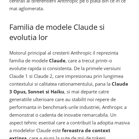
centrali ai diferentierii Anthropic pe o piata din ce in ce
mai aglomerata.
Familia de modele Claude si
evolutia lor
Motorul principal al cresterii Anthropic il reprezinta
familia de modele
Claude
, care a trecut printr-o
evolutie rapida si consistenta. De la primele versiuni
Claude 1 si Claude 2, care impresionau prin lungimea
contextului si calitatea rationamentului, pana la
Claude
3 Opus, Sonnet si Haiku
, si mai departe catre
generatiile ulterioare care au stabilit noi repere de
performanta in benchmark-urile industriei, Anthropic a
demonstrat o cadenta de inovatie remarcabila. Un
aspect tehnic esential care a contribuit la adoptia masiva
a modelelor Claude este
fereastra de context
extinsa
, care a ajuns la sute de mii de tokeni,