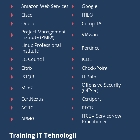
Amazon Web Services
Google
Cisco
ITIL®
Oracle
CompTIA
Project Management
VMware
Institute (PMI®)
Linux Professional
Fortinet
Institute
EC-Council
ICDL
Citrix
Check-Point
ISTQB
UiPath
Offensive Security
Mile2
(OffSec)
CertNexus
Certiport
AGRC
PECB
ITCE – ServiceNow
APMG
Practitioner
Training IT Tehnologii