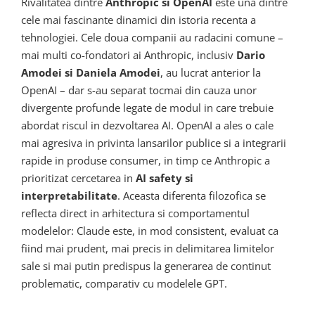
Rivalitatea dintre
Anthropic si OpenAI
este una dintre
cele mai fascinante dinamici din istoria recenta a
tehnologiei. Cele doua companii au radacini comune –
mai multi co-fondatori ai Anthropic, inclusiv
Dario
Amodei si Daniela Amodei
, au lucrat anterior la
OpenAI – dar s-au separat tocmai din cauza unor
divergente profunde legate de modul in care trebuie
abordat riscul in dezvoltarea AI. OpenAI a ales o cale
mai agresiva in privinta lansarilor publice si a integrarii
rapide in produse consumer, in timp ce Anthropic a
prioritizat cercetarea in
AI safety si
interpretabilitate
. Aceasta diferenta filozofica se
reflecta direct in arhitectura si comportamentul
modelelor: Claude este, in mod consistent, evaluat ca
fiind mai prudent, mai precis in delimitarea limitelor
sale si mai putin predispus la generarea de continut
problematic, comparativ cu modelele GPT.