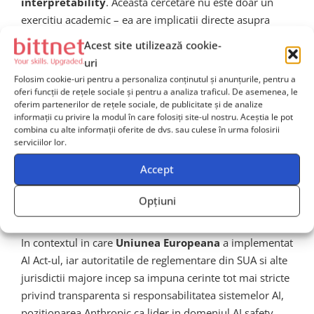
interpretability
. Aceasta cercetare nu este doar un
exercitiu academic – ea are implicatii directe asupra
capacitatii de a detecta si elimina comportamentele
Acest site utilizează cookie-
nedorite ale modelelor, de a intelege procesele de
uri
rationament intern si de a construi sisteme AI mai
Folosim cookie-uri pentru a personaliza conținutul și anunțurile, pentru a
robuste si mai verificabile. Pe masura ce reglementarile
oferi funcții de rețele sociale și pentru a analiza traficul. De asemenea, le
oferim partenerilor de rețele sociale, de publicitate și de analize
privind AI devin mai stricte la nivel global, capacitatea
informații cu privire la modul în care folosiți site-ul nostru. Aceștia le pot
de a explica si audita comportamentul modelelor devine
combina cu alte informații oferite de dvs. sau culese în urma folosirii
un avantaj competitiv tangibil.
serviciilor lor.
Accept
Implicatii pentru conformitate si
Opțiuni
reglementare
In contextul in care
Uniunea Europeana
a implementat
AI Act-ul, iar autoritatile de reglementare din SUA si alte
jurisdictii majore incep sa impuna cerinte tot mai stricte
privind transparenta si responsabilitatea sistemelor AI,
pozitionarea Anthropic ca lider in domeniul AI safety