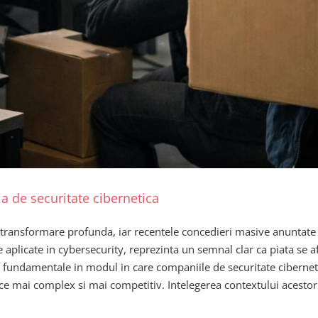
a de securitate cibernetica
e transformare profunda, iar recentele concedieri masive anuntat
ale aplicate in cybersecurity, reprezinta un semnal clar ca piata se
i fundamentale in modul in care companiile de securitate cibernetic
 ce mai complex si mai competitiv. Intelegerea contextului acestor