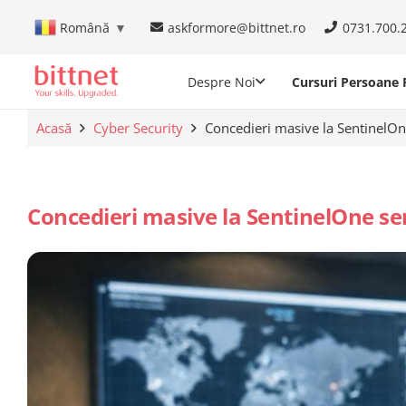
askformore@bittnet.ro
0731.700.
Română
▼
Despre Noi
Cursuri Persoane F
Acasă
Cyber Security
Concedieri masive la SentinelO
Concedieri masive la SentinelOne se