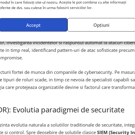
modul în care folosiți site-ul nostru. Aceștia le pot combina cu alte informații
inesc rolurile in cybersecurity
oferite de dvs. sau culese în urma folosirii serviciilor lor.
mbarii
Accept
Opțiuni
entinelOne este cea tehnologica. Compania a investit masiv in dez
r, investigarea incidentelor si raspunsul automat la atacuri cibe
e in timp real, identificand pattern-uri de atac sofisticate prec
 compromise.
ucturii fortei de munca din companiile de cybersecurity. Pe masu
 tipuri de roluri scade, in timp ce nevoia de specialisti capabili s
ia care protejeaza organizatiile devine si factorul care transform
): Evolutia paradigmei de securitate
inta evolutia naturala a solutiilor traditionale de securitate, inte
ate si control. Spre deosebire de solutiile clasice
SIEM (Security 