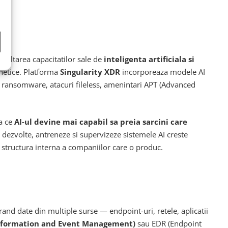
voltarea capacitatilor sale de
inteligenta artificiala si
rnetice. Platforma
Singularity XDR
incorporeaza modele AI
um ransomware, atacuri fileless, amenintari APT (Advanced
ra ce
AI-ul devine mai capabil sa preia sarcini care
a dezvolte, antreneze si supervizeze sistemele AI creste
a structura interna a companiilor care o produc.
grand date din multiple surse — endpoint-uri, retele, aplicatii
Information and Event Management)
sau EDR (Endpoint