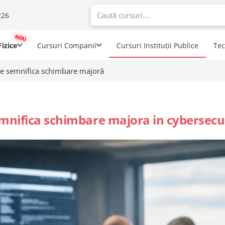
226
When autoco
izice
Cursuri Companii
Cursuri Instituții Publice
Te
ne semnifica schimbare majoră
mnifica schimbare majora in cybersecu