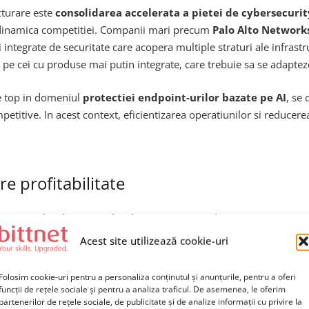
cturare este
consolidarea accelerata a pietei de cybersecurit
ic dinamica competitiei. Companii mari precum
Palo Alto Networks
ii integrate de securitate care acopera multiple straturi ale infrastr
e cei cu produse mai putin integrate, care trebuie sa se adapteze 
de top in domeniul
protectiei endpoint-urilor bazate pe AI
, se
etitive. In acest context, eficientizarea operatiunilor si reducere
re profitabilitate
 investitorilor din sectorul tech. Daca in perioada 2020-2022, comp
, contextul actual este fundamental diferit.
Ratele dobanzilor rid
Acest site utilizează cookie-uri
 care demonstreaza un traseu clar catre profitabilitate operationa
rii impresionante a veniturilor, iar concedierile reprezinta o incerc
Folosim cookie-uri pentru a personaliza conținutul și anunțurile, pentru a oferi
funcții de rețele sociale și pentru a analiza traficul. De asemenea, le oferim
partenerilor de rețele sociale, de publicitate și de analize informații cu privire la