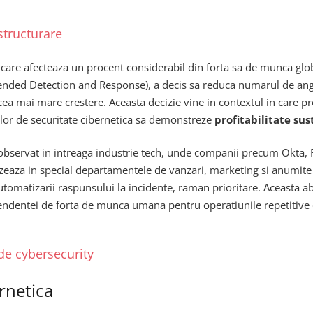
structurare
care afecteaza un procent considerabil din forta sa de munca glo
ended Detection and Response), a decis sa reduca numarul de angaja
cea mai mare crestere. Aceasta decizie vine in contextul in care pr
niilor de securitate cibernetica sa demonstreze
profitabilitate su
bservat in intreaga industrie tech, unde companii precum Okta, Ra
zeaza in special departamentele de vanzari, marketing si anumite ro
automatizarii raspunsului la incidente, raman prioritare. Aceasta 
endentei de forta de munca umana pentru operatiunile repetitive 
de cybersecurity
rnetica