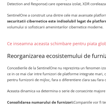
Detection and Response) care opereaza izolat, XDR coreleaza a
SentinelOne a construit una dintre cele mai avansate platforme
securitatii cibernetice este indisolubil legat de platfo
volumului si sofisticarii amenintarilor cibernetice moderne.
Ce inseamna aceasta schimbare pentru piata glob
Reorganizarea ecosistemului de furniz
Concedierile de la SentinelOne nu reprezinta un fenomen izola
ce in ce mai clar intre furnizori de platforme integrate mari, c
pentru furnizorii de mijloc, fara o diferentiere clara sau fara
Aceasta dinamica va determina o serie de consecinte majore p
Consolidarea numarului de furnizori:
Companiile vor fi t