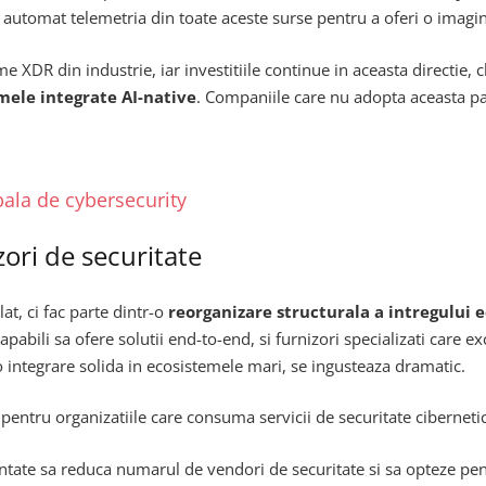
utomat telemetria din toate aceste surse pentru a oferi o imagine h
 XDR din industrie, iar investitiile continue in aceasta directie, c
rmele integrate AI-native
. Companiile care nu adopta aceasta pa
ala de cybersecurity
ori de securitate
t, ci fac parte dintr-o
reorganizare structurala a intregului 
apabili sa ofere solutii end-to-end, si furnizori specializati care e
 o integrare solida in ecosistemele mari, se ingusteaza dramatic.
entru organizatiile care consuma servicii de securitate ciberneti
entate sa reduca numarul de vendori de securitate si sa opteze pe