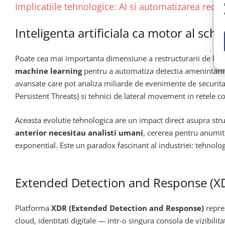
Implicatiile tehnologice: AI si automatizarea redef
Inteligenta artificiala ca motor al schi
Poate cea mai importanta dimensiune a restructurarii de la S
machine learning
pentru a automatiza detectia amenintarilo
avansate care pot analiza miliarde de evenimente de securitat
Persistent Threats) si tehnici de lateral movement in retele
Aceasta evolutie tehnologica are un impact direct asupra str
anterior necesitau analisti umani
, cererea pentru anumite
exponential. Este un paradox fascinant al industriei: tehnolog
Extended Detection and Response (XDR
Platforma
XDR (Extended Detection and Response)
reprez
cloud, identitati digitale — intr-o singura consola de vizibilit