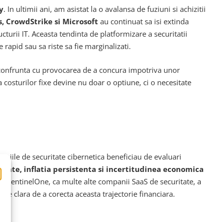
y
. In ultimii ani, am asistat la o avalansa de fuziuni si achizitii
, CrowdStrike si Microsoft
au continuat sa isi extinda
ucturii IT. Aceasta tendinta de platformizare a securitatii
rapid sau sa riste sa fie marginalizati.
 confrunta cu provocarea de a concura impotriva unor
a costurilor fixe devine nu doar o optiune, ci o necesitate
aniile de securitate cibernetica beneficiau de evaluari
icate, inflatia persistenta si incertitudinea economica
la. SentinelOne, ca multe alte companii SaaS de securitate, a
are clara de a corecta aceasta trajectorie financiara.