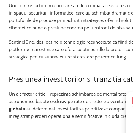
Unul dintre factorii majori care au determinat aceasta restru
in spatiul securitatii informatice, care au schimbat dramat
portofoliile de produse prin achizitii strategice, oferind solut
cibernetice pune o presiune enorma pe furnizorii de nisa sau p
SentinelOne, desi detine o tehnologie recunoscuta ca fiind 
platforme mai extinse care ofera solutii bundle la preturi comp
strategica pentru supravietuire si crestere pe termen lung.
Presiunea investitorilor si tranzitia cat
Un alt factor critic il reprezinta schimbarea de mentalitate a
astronomice bazate exclusiv pe rate de crestere a veniturilor
globala
au determinat investitorii sa prioritizeze companiile
inregistrat pierderi operationale semnificative in ciuda creste