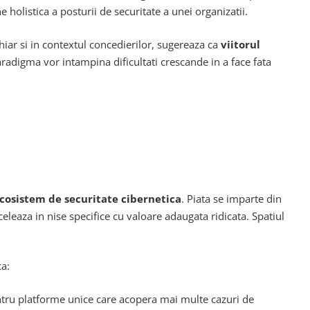
olistica a posturii de securitate a unei organizatii.
hiar si in contextul concedierilor, sugereaza ca
viitorul
radigma vor intampina dificultati crescande in a face fata
ecosistem de securitate cibernetica
. Piata se imparte din
xceleaza in nise specifice cu valoare adaugata ridicata. Spatiul
ca:
ntru platforme unice care acopera mai multe cazuri de