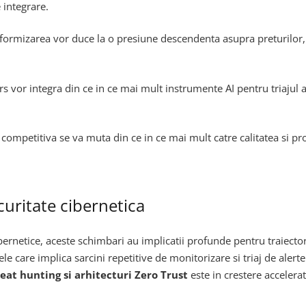
 integrare.
tformizarea vor duce la o presiune descendenta asupra preturilor
s vor integra din ce in ce mai mult instrumente AI pentru triajul 
 competitiva se va muta din ce in ce mai mult catre calitatea si pro
curitate cibernetica
ibernetice, aceste schimbari au implicatii profunde pentru traiecto
ele care implica sarcini repetitive de monitorizare si triaj de alerte
eat hunting si arhitecturi Zero Trust
este in crestere accelera