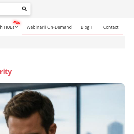
mplete results are available use up and down arrows to review a
ch HUBs
Webinarii On-Demand
Blog IT
Contact
rity