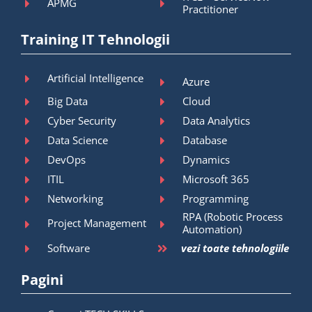
APMG
Practitioner
Training IT Tehnologii
Artificial Intelligence
Azure
Big Data
Cloud
Cyber Security
Data Analytics
Data Science
Database
DevOps
Dynamics
ITIL
Microsoft 365
Networking
Programming
RPA (Robotic Process
Project Management
Automation)
Software
vezi toate tehnologiile
Pagini