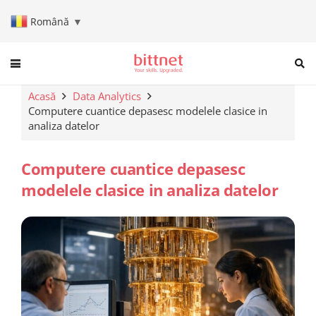
Română
▼
When autocomplete results are a
Acasă
Data Analytics
Computere cuantice depasesc modelele clasice in
analiza datelor
Computere cuantice depasesc
modelele clasice in analiza datelor