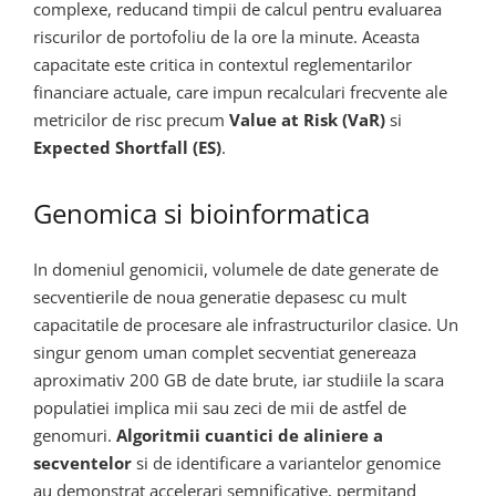
complexe, reducand timpii de calcul pentru evaluarea
riscurilor de portofoliu de la ore la minute. Aceasta
capacitate este critica in contextul reglementarilor
financiare actuale, care impun recalculari frecvente ale
metricilor de risc precum
Value at Risk (VaR)
si
Expected Shortfall (ES)
.
Genomica si bioinformatica
In domeniul genomicii, volumele de date generate de
secventierile de noua generatie depasesc cu mult
capacitatile de procesare ale infrastructurilor clasice. Un
singur genom uman complet secventiat genereaza
aproximativ 200 GB de date brute, iar studiile la scara
populatiei implica mii sau zeci de mii de astfel de
genomuri.
Algoritmii cuantici de aliniere a
secventelor
si de identificare a variantelor genomice
au demonstrat accelerari semnificative, permitand