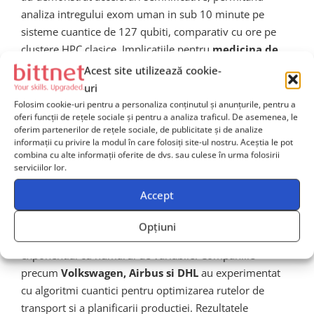
analiza intregului exom uman in sub 10 minute pe
sisteme cuantice de 127 qubiti, comparativ cu ore pe
clustere HPC clasice. Implicatiile pentru
medicina de
precizie
si descoperirea de noi medicamente sunt
Acest site utilizează cookie-
imense.
uri
Folosim cookie-uri pentru a personaliza conținutul și anunțurile, pentru a
oferi funcții de rețele sociale și pentru a analiza traficul. De asemenea, le
Logistica si optimizarea lanturilor
oferim partenerilor de rețele sociale, de publicitate și de analize
informații cu privire la modul în care folosiți site-ul nostru. Aceștia le pot
de aprovizionare
combina cu alte informații oferite de dvs. sau culese în urma folosirii
serviciilor lor.
Problema comis-voiajorului (TSP)
si variantele sale
Accept
sunt fundamentale pentru optimizarea logisticii si a
lanturilor de aprovizionare. Acestea sunt probleme NP-
Opțiuni
hard, ceea ce inseamna ca complexitatea lor creste
exponential cu numarul de variabile. Companiile
precum
Volkswagen, Airbus si DHL
au experimentat
cu algoritmi cuantici pentru optimizarea rutelor de
transport si a planificarii productiei. Rezultatele