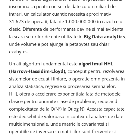
inseamna ca pentru un set de date cu un miliard de
intrari, un calculator cuantic necesita aproximativ
31.623 de operatii, fata de 1.000.000.000 in cazul celui
clasic. Diferenta de performanta devine si mai evidenta
la scara seturilor de date utilizate in
Big Data analytics
,
unde volumele pot ajunge la petabytes sau chiar
exabytes.
Un alt algoritm fundamental este
algoritmul HHL
(Harrow-Hassidim-Lloyd)
, conceput pentru rezolvarea
sistemelor de ecuatii liniare, o operatie omniprezenta in
analiza statistica, regresie si procesarea semnalelor.
HHL ofera o accelerare exponentiala fata de metodele
clasice pentru anumite clase de probleme, reducand
complexitatea de la O(N³) la O(log N). Aceasta capacitate
este deosebit de valoroasa in contextul analizei de date
multidimensionale, unde matricile covariantei si
operatiile de inversare a matricilor sunt frecvente si