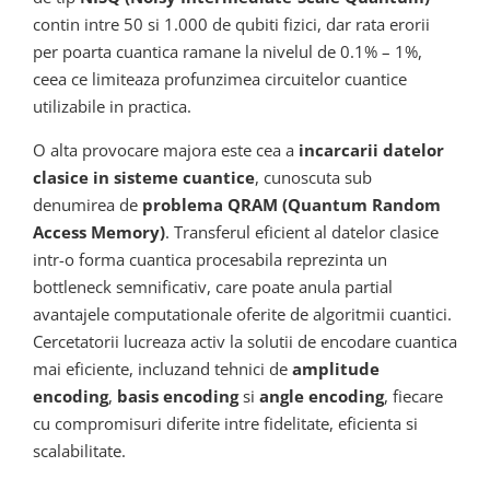
contin intre 50 si 1.000 de qubiti fizici, dar rata erorii
per poarta cuantica ramane la nivelul de 0.1% – 1%,
ceea ce limiteaza profunzimea circuitelor cuantice
utilizabile in practica.
O alta provocare majora este cea a
incarcarii datelor
clasice in sisteme cuantice
, cunoscuta sub
denumirea de
problema QRAM (Quantum Random
Access Memory)
. Transferul eficient al datelor clasice
intr-o forma cuantica procesabila reprezinta un
bottleneck semnificativ, care poate anula partial
avantajele computationale oferite de algoritmii cuantici.
Cercetatorii lucreaza activ la solutii de encodare cuantica
mai eficiente, incluzand tehnici de
amplitude
encoding
,
basis encoding
si
angle encoding
, fiecare
cu compromisuri diferite intre fidelitate, eficienta si
scalabilitate.