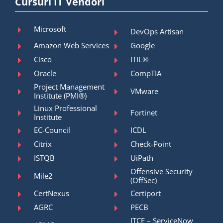
Cursuri IT Vendori
Microsoft
DevOps Artisan
Amazon Web Services
Google
Cisco
ITIL®
Oracle
CompTIA
Project Management
VMware
Institute (PMI®)
Linux Professional
Fortinet
Institute
EC-Council
ICDL
Citrix
Check-Point
ISTQB
UiPath
Offensive Security
Mile2
(OffSec)
CertNexus
Certiport
AGRC
PECB
ITCE – ServiceNow