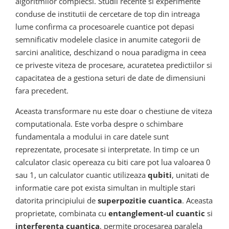
algoritmilor complecsi. Studii recente si experimente
conduse de institutii de cercetare de top din intreaga
lume confirma ca procesoarele cuantice pot depasi
semnificativ modelele clasice in anumite categorii de
sarcini analitice, deschizand o noua paradigma in ceea
ce priveste viteza de procesare, acuratetea predictiilor si
capacitatea de a gestiona seturi de date de dimensiuni
fara precedent.
Aceasta transformare nu este doar o chestiune de viteza
computationala. Este vorba despre o schimbare
fundamentala a modului in care datele sunt
reprezentate, procesate si interpretate. In timp ce un
calculator clasic opereaza cu biti care pot lua valoarea 0
sau 1, un calculator cuantic utilizeaza
qubiti
, unitati de
informatie care pot exista simultan in multiple stari
datorita principiului de
superpozitie cuantica
. Aceasta
proprietate, combinata cu
entanglement-ul cuantic
si
interferenta cuantica
, permite procesarea paralela