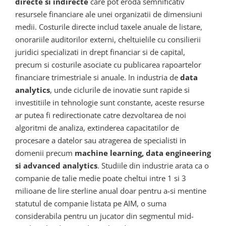
directe si indirecte
care pot eroda semnificativ
resursele financiare ale unei organizatii de dimensiuni
medii. Costurile directe includ taxele anuale de listare,
onorariile auditorilor externi, cheltuielile cu consilierii
juridici specializati in drept financiar si de capital,
precum si costurile asociate cu publicarea rapoartelor
financiare trimestriale si anuale. In industria de
data
analytics
, unde ciclurile de inovatie sunt rapide si
investitiile in tehnologie sunt constante, aceste resurse
ar putea fi redirectionate catre dezvoltarea de noi
algoritmi de analiza, extinderea capacitatilor de
procesare a datelor sau atragerea de specialisti in
domenii precum
machine learning, data engineering
si advanced analytics
. Studiile din industrie arata ca o
companie de talie medie poate cheltui intre 1 si 3
milioane de lire sterline anual doar pentru a-si mentine
statutul de companie listata pe AIM, o suma
considerabila pentru un jucator din segmentul mid-