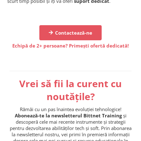
scurt timp posibil și îți va oferi
suport dedicat
.
Contactează-ne
Echipă de 2+ persoane? Primești ofertă dedicată!
Vrei să fii la curent cu
noutățile?
Rămâi cu un pas înaintea evoluției tehnologice!
Abonează-te la newsletterul Bittnet Training
și
descoperă cele mai recente instrumente și strategii
pentru dezvoltarea abilităților tech și soft. Prin abonarea
la newsletterul nostru, vei primi în premieră informații
despre cele mai noi cursuri și resurse educaționale în