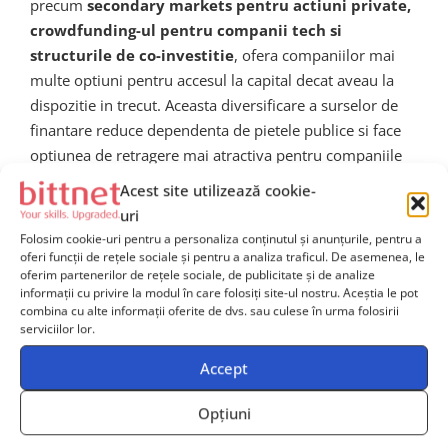
precum
secondary markets pentru actiuni private,
crowdfunding-ul pentru companii tech si
structurile de co-investitie
, ofera companiilor mai
multe optiuni pentru accesul la capital decat aveau la
dispozitie in trecut. Aceasta diversificare a surselor de
finantare reduce dependenta de pietele publice si face
optiunea de retragere mai atractiva pentru companiile
care simt ca costurile depasite beneficiile listarii.
Acest site utilizează cookie-
uri
Impactul asupra ecosistemului de
Folosim cookie-uri pentru a personaliza conținutul și anunțurile, pentru a
oferi funcții de rețele sociale și pentru a analiza traficul. De asemenea, le
date si analytics din Regatul Unit
oferim partenerilor de rețele sociale, de publicitate și de analize
informații cu privire la modul în care folosiți site-ul nostru. Aceștia le pot
combina cu alte informații oferite de dvs. sau culese în urma folosirii
Regatul Unit are un ecosistem vibrant de companii
serviciilor lor.
specializate in
data analytics, business intelligence
Accept
si data science
, iar AIM a jucat un rol important in
finantarea multor dintre aceste companii in stadiile lor
Opțiuni
de crestere. O tendinta de delistare in masa ar putea