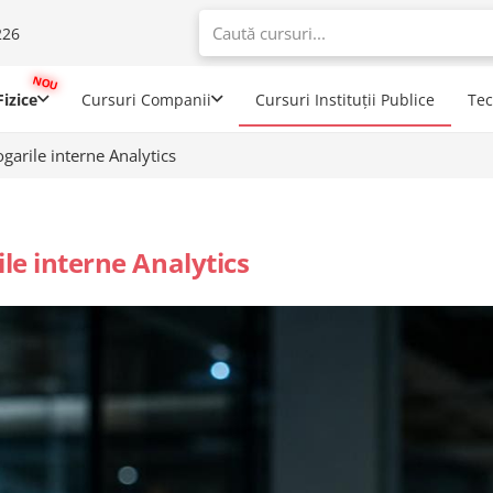
226
When autoco
izice
Cursuri Companii
Cursuri Instituții Publice
Te
ogarile interne Analytics
ile interne Analytics