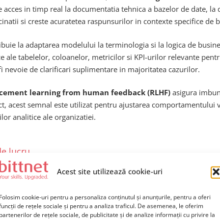
e acces in timp real la documentatia tehnica a bazelor de date, la 
inatii si creste acuratetea raspunsurilor in contexte specifice de 
buie la adaptarea modelului la terminologia si la logica de busine
 ale tabelelor, coloanelor, metricilor si KPI-urilor relevante pent
fi nevoie de clarificari suplimentare in majoritatea cazurilor.
orcement learning from human feedback (RLHF)
asigura imbuna
, acest semnal este utilizat pentru ajustarea comportamentului vii
lor analitice ale organizatiei.
de lucru
Acest site utilizează cookie-uri
s nu inseamna ca rolul analistilor de date sau al inginerilor de d
usa, permitandu-le sa se concentreze pe activitati de nivel inalt, c
Folosim cookie-uri pentru a personaliza conținutul și anunțurile, pentru a oferi
ategica a rezultatelor
.
funcții de rețele sociale și pentru a analiza traficul. De asemenea, le oferim
partenerilor de rețele sociale, de publicitate și de analize informații cu privire la