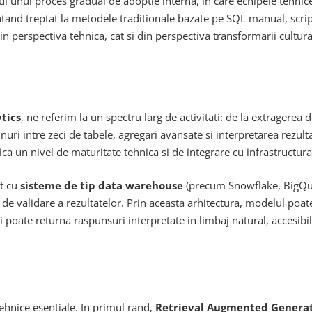
tul unui proces gradual de adoptie interna, in care echipele tehnic
tand treptat la metodele traditionale bazate pe SQL manual, script
n perspectiva tehnica, cat si din perspectiva transformarii cultura
ytics
, ne referim la un spectru larg de activitati: de la extragere
uri intre zeci de tabele, agregari avansate si interpretarea rezul
ica un nivel de maturitate tehnica si de integrare cu infrastruct
at cu
sisteme de tip data warehouse
(precum Snowflake, BigQuer
e validare a rezultatelor. Prin aceasta arhitectura, modelul poate
i poate returna raspunsuri interpretate in limbaj natural, accesibil
hnice esentiale. In primul rand,
Retrieval Augmented Generat