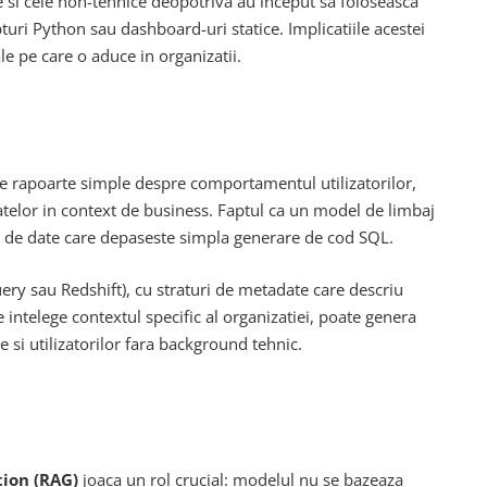
e si cele non-tehnice deopotriva au inceput sa foloseasca
uri Python sau dashboard-uri statice. Implicatiile acestei
le pe care o aduce in organizatii.
a de rapoarte simple despre comportamentul utilizatorilor,
tatelor in context de business. Faptul ca un model de limbaj
ura de date care depaseste simpla generare de cod SQL.
y sau Redshift), cu straturi de metadate care descriu
 intelege contextul specific al organizatiei, poate genera
e si utilizatorilor fara background tehnic.
ion (RAG)
joaca un rol crucial: modelul nu se bazeaza