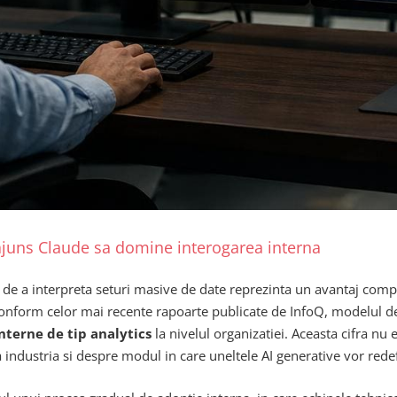
 ajuns Claude sa domine interogarea interna
ea de a interpreta seturi masive de date reprezinta un avantaj comp
Conform celor mai recente rapoarte publicate de InfoQ, modelul de i
interne de tip analytics
la nivelul organizatiei. Aceasta cifra n
industria si despre modul in care uneltele AI generative vor redefin