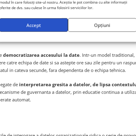
riind si optimizand interogari SQL pentru cereri ad-hoc din part
modul în care folosiți site-ul nostru. Aceștia le pot combina cu alte informații
oferite de dvs. sau culese în urma folosirii serviciilor lor.
rezultatelor, pe identificarea pattern-urilor non-evidente si pe com
itatii si asupra valorii pe care echipele de date o aduc organizat
Accept
Opțiuni
te
democratizarea accesului la date
. Intr-un model traditional
ere catre echipa de date si sa astepte ore sau zile pentru un raspuns
tatul in cateva secunde, fara dependenta de o echipa tehnica.
 legate de
interpretarea gresita a datelor, de lipsa contextulu
ecanisme de guvernanta a datelor, prin educatie continua a utiliza
enerate automat.
e de interogare a datelor organizationale ridica o serie de provoca