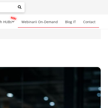
mplete results are available use up and down arrows to review a
ch HUBs
Webinarii On-Demand
Blog IT
Contact