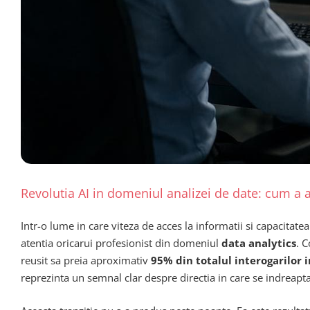
Revolutia AI in domeniul analizei de date: cum a
Intr-o lume in care viteza de acces la informatii si capacitat
atentia oricarui profesionist din domeniul
data analytics
. 
reusit sa preia aproximativ
95% din totalul interogarilor 
reprezinta un semnal clar despre directia in care se indreapta 