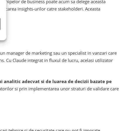
ea echipelor de business poate acum sa delege aceasta
unicarea insights-urilor catre stakeholderi. Aceasta
iei.
, un manager de marketing sau un specialist in vanzari care
. Cu Claude integrat in fluxul de lucru, acelasi utilizator
i analitic adecvat si de luarea de decizii bazate pe
torilor si prin implementarea unor straturi de validare care
ri tehnice si de securitate care nu pot fi ignorate.