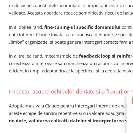
exclusiv pe cunostintele acumulate in timpul antrenarii, ci ar
validate. Aceasta abordare reduce semnificativ riscul de haluc
In al doilea rand,
fine-tuning-ul specific domeniului
contri
date interne, Claude invata sa recunoasca denumirile specifice
„limba” organizatiei si poate genera interogari corecte fara a 
In al treilea rand, mecanismele de
feedback loop si reinf
corecteaza o interogare sau marcheaza un raspuns ca incorect
eficient in timp, adaptandu-se la specificul si la evolutia nevoi
Impactul asupra echipelor de date si a fluxurilor 
Adoptia masiva a Claude pentru interogari interne de analytic
aceste echipe de sarcini repetitive si cu valoare adaugata red
de date, validarea calitatii datelor si interpretarea str