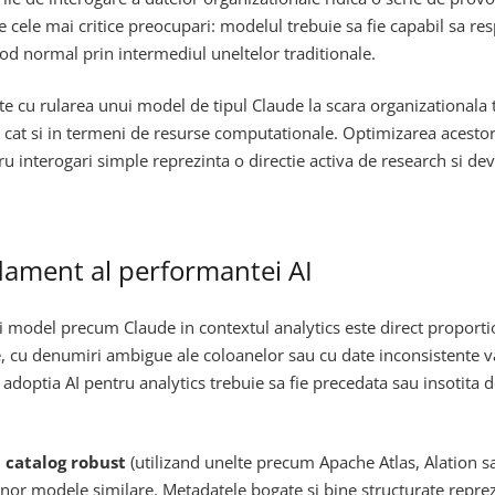
 cele mai critice preocupari: modelul trebuie sa fie capabil sa resp
mod normal prin intermediul uneltelor traditionale.
e cu rularea unui model de tipul Claude la scara organizationala t
at si in termeni de resurse computationale. Optimizarea acestor cos
ru interogari simple reprezinta o directie activa de research si d
ndament al performantei AI
 model precum Claude in contextul analytics este direct proport
 cu denumiri ambigue ale coloanelor sau cu date inconsistente va 
adoptia AI pentru analytics trebuie sa fie precedata sau insotita de
 catalog robust
(utilizand unelte precum Apache Atlas, Alation s
nor modele similare. Metadatele bogate si bine structurate repre