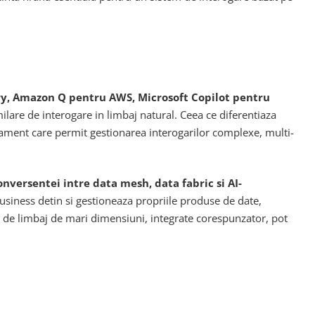
ry, Amazon Q pentru AWS, Microsoft Copilot pentru
lare de interogare in limbaj natural. Ceea ce diferentiaza
onament care permit gestionarea interogarilor complexe, multi-
onversentei intre data mesh, data fabric si AI-
business detin si gestioneaza propriile produse de date,
le de limbaj de mari dimensiuni, integrate corespunzator, pot