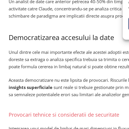
Un analist de date care anterior petrecea 40-50% din timp sc
activitate catre Claude, concentrandu-se pe analiza critica a 
schimbare de paradigma are implicatii directe asupra productiv
Democratizarea accesului la date
Unul dintre cele mai importante efecte ale acestei adoptii es
doreste sa extraga o analiza specifica trebuia sa trimita o cer
poate formula cererea in limbaj natural si poate obtine rezul
Aceasta democratizare nu este lipsita de provocari. Riscurile
insights superficiale
sunt reale si trebuie gestionate prin m
sa semnaleze potentialele erori sau limitari ale analizelor g
Provocari tehnice si consideratii de securitate
Integrarea unui model de limbaj de mari dimensiuni in fluxuril