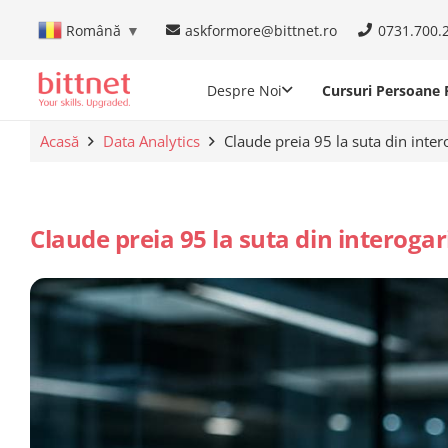
askformore@bittnet.ro
0731.700.
Română
▼
Despre Noi
Cursuri Persoane F
Acasă
Data Analytics
Claude preia 95 la suta din inter
Claude preia 95 la suta din interogar