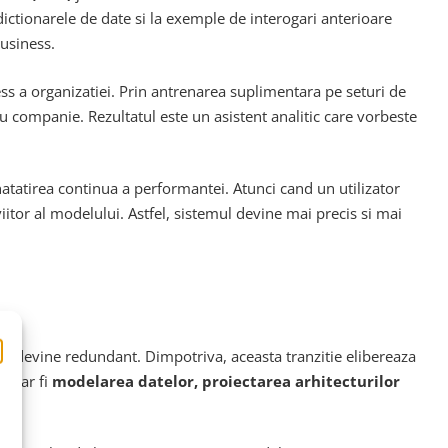
dictionarele de date si la exemple de interogari anterioare
business.
ss a organizatiei. Prin antrenarea suplimentara pe seturi de
ru companie. Rezultatul este un asistent analitic care vorbeste
tatirea continua a performantei. Atunci cand un utilizator
tor al modelului. Astfel, sistemul devine mai precis si mai
ate devine redundant. Dimpotriva, aceasta tranzitie elibereaza
um ar fi
modelarea datelor, proiectarea arhitecturilor