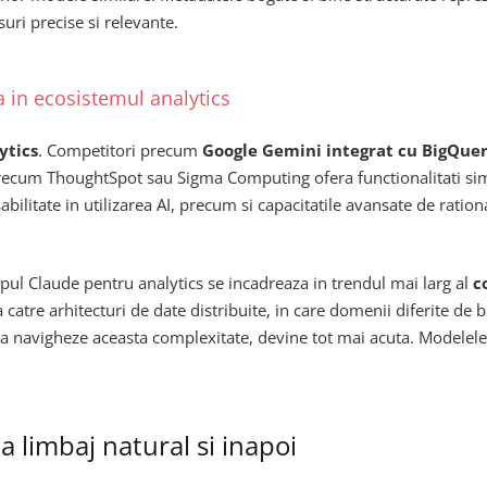
uri precise si relevante.
a in ecosistemul analytics
ytics
. Competitori precum
Google Gemini integrat cu BigQue
 precum ThoughtSpot sau Sigma Computing ofera functionalitati simi
bilitate in utilizarea AI, precum si capacitatile avansate de rati
ipul Claude pentru analytics se incadreaza in trendul mai larg al
c
 catre arhitecturi de date distribuite, in care domenii diferite de 
il sa navigheze aceasta complexitate, devine tot mai acuta. Modele
la limbaj natural si inapoi