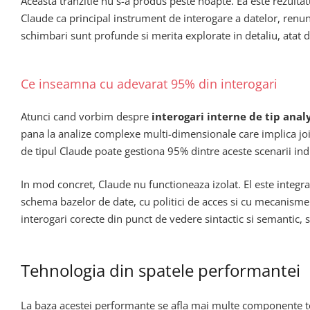
Aceasta tranzitie nu s-a produs peste noapte. Ea este rezulta
Claude ca principal instrument de interogare a datelor, renun
schimbari sunt profunde si merita explorate in detaliu, atat di
Ce inseamna cu adevarat 95% din interogari
Atunci cand vorbim despre
interogari interne de tip anal
pana la analize complexe multi-dimensionale care implica join
de tipul Claude poate gestiona 95% dintre aceste scenarii ind
In mod concret, Claude nu functioneaza izolat. El este integr
schema bazelor de date, cu politici de acces si cu mecanisme d
interogari corecte din punct de vedere sintactic si semantic, s
Tehnologia din spatele performantei
La baza acestei performante se afla mai multe componente te