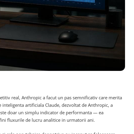
etitiv real, Anthropic a facut un pas semnificativ care merita
nteligenta artificiala Claude, dezvoltat de Anthropic, a
u este doar un simplu indicator de performanta — ea
i fluxurile de lucru analitice in urmatorii ani.