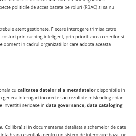
ecte politicile de acces bazate pe roluri (RBAC) si sa nu
rebuie atent gestionate. Fiecare interogare trimisa catre
turi prin caching inteligent, prin prioritizarea cererilor si
evelopment in cadrul organizatiilor care adopta aceasta
ionala cu
calitatea datelor si a metadatelor
disponibile in
genera interogari incorecte sau rezultate misleading chiar
 investitii serioase in
data governance, data cataloging
au Collibra) si in documentarea detaliata a schemelor de date
zinta hrana esentiala pentru un sistem de interogare bazat pe